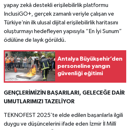
yapay zekâ destekli erişilebilirlik platformu
InclusiGO+, gerçek zamanlı veriyle çalışan ve
Türkiye’nin ilk ulusal dijital erişilebilirlik haritasını
oluşturmayı hedefleyen yapısıyla “En İyi Sunum”
ödülüne de layık görüldü.
Antalya Büyükşehir’den
personeline yangın
güvenliği eğitimi
GENÇLERİMİZİN BAŞARILARI, GELECEĞE DAİR
UMUTLARIMIZI TAZELİYOR
TEKNOFEST 2025’te elde edilen başarılarla ilgili
duygu ve düşüncelerini ifade eden İzmir İl Millî