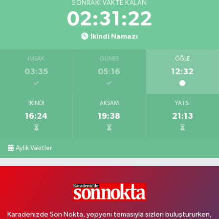
SONRAKI VAKTE KALAN
02:31:22
İkindi Namazı
İMSAK
GÜNEŞ
ÖĞLE
03:35
05:16
12:32
İKINDI
AKŞAM
YATSI
16:24
19:38
21:13
Aylık Vakitler
Karadenizde Son Nokta, yepyeni temasıyla sizleri buluştururken,