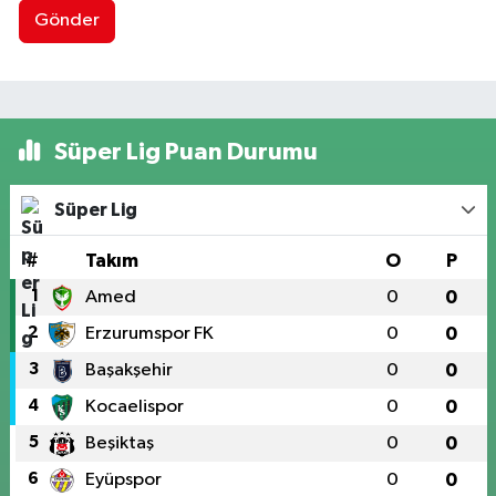
Gönder
Süper Lig Puan Durumu
Süper Lig
#
Takım
O
P
1
Amed
0
0
2
Erzurumspor FK
0
0
3
Başakşehir
0
0
4
Kocaelispor
0
0
5
Beşiktaş
0
0
6
Eyüpspor
0
0