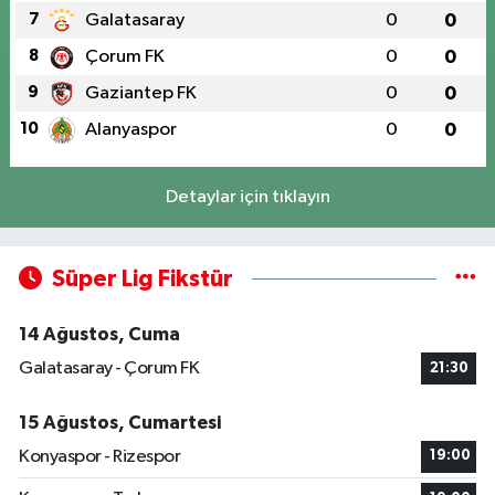
7
Galatasaray
0
0
8
Çorum FK
0
0
9
Gaziantep FK
0
0
10
Alanyaspor
0
0
Detaylar için tıklayın
Süper Lig Fikstür
14 Ağustos, Cuma
Galatasaray - Çorum FK
21:30
15 Ağustos, Cumartesi
Konyaspor - Rizespor
19:00