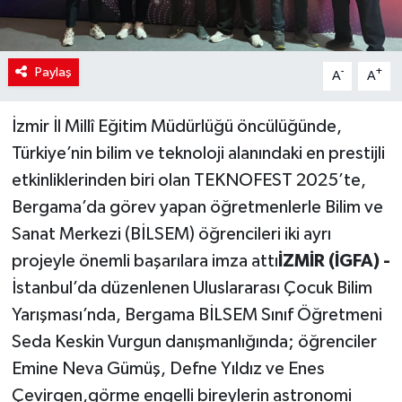
Paylaş
-
+
A
A
İzmir İl Millî Eğitim Müdürlüğü öncülüğünde,
Türkiye’nin bilim ve teknoloji alanındaki en prestijli
etkinliklerinden biri olan TEKNOFEST 2025’te,
Bergama’da görev yapan öğretmenlerle Bilim ve
Sanat Merkezi (BİLSEM) öğrencileri iki ayrı
projeyle önemli başarılara imza attı
İZMİR (İGFA) -
İstanbul’da düzenlenen Uluslararası Çocuk Bilim
Yarışması’nda, Bergama BİLSEM Sınıf Öğretmeni
Seda Keskin Vurgun danışmanlığında; öğrenciler
Emine Neva Gümüş, Defne Yıldız ve Enes
Çevirgen,görme engelli bireylerin astronomi