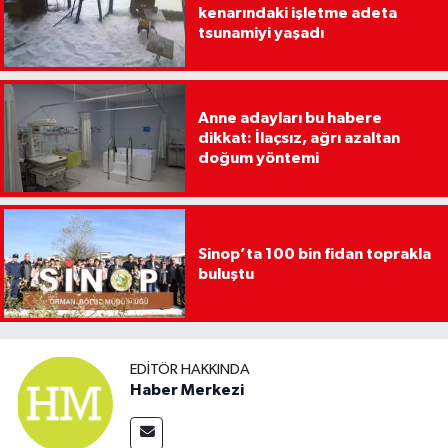
kenarındaki işletme adeta
tsunamiyi yaşadı
Anne adayları bu habere
dikkat: İlaçsız, ağrı azaltan
doğum yöntemi
Sinop’ta 100 bin fidan toprakla
buluştu
EDITÖR HAKKINDA
Haber Merkezi