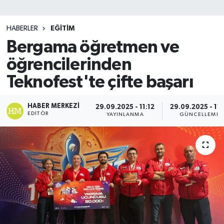
SİYASET
HABERLER
EĞİTİM
Bergama öğretmen ve
Teknoloji
öğrencilerinden
TRABZON
Teknofest'te çifte başarı
TRABZONSPOR
HABER MERKEZI
29.09.2025 - 11:12
29.09.2025 - 11:
EDITÖR
YAYINLANMA
GÜNCELLEME
Yaşam