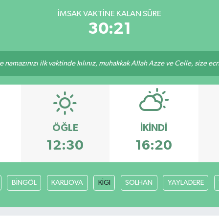
İMSAK VAKTINE KALAN SÜRE
30:21
 namazınızı ilk vaktinde kılınız, muhakkak Allah Azze ve Celle, size ecriniz
ÖĞLE
İKINDI
12:30
16:20
BİNGÖL
KARLIOVA
KİGI
SOLHAN
YAYLADERE