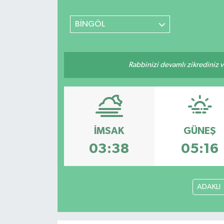
SİYASET
BİNGÖL
Teknoloji
Rabbinizi devamlı zikrediniz ve
TRABZON
TRABZONSPOR
Yaşam
İMSAK
GÜNEŞ
03:38
05:16
ADAKLI