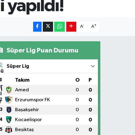
 yapıldı!
-
+
A
A
Süper Lig Puan Durumu
Süper Lig
#
Takım
O
P
1
Amed
0
0
2
Erzurumspor FK
0
0
3
Başakşehir
0
0
4
Kocaelispor
0
0
5
Beşiktaş
0
0