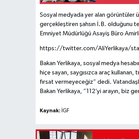
Sosyal medyada yer alan görüntüler üz
gerçekleştiren şahsın İ.B. olduğunu tes
Emniyet Müdürlüğü Asayiş Büro Amirliğ
https://twitter.com/AliYerlikaya
Bakan Yerlikaya, sosyal medya hesabın
hiçe sayan, saygısızca araç kullanan, tr
fırsat vermeyeceğiz” dedi. Vatandaşla
Bakan Yerlikaya, “112’yi arayın, biz ge
Kaynak:
İGF