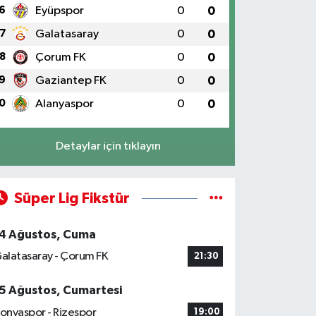
6
Eyüpspor
0
0
7
Galatasaray
0
0
8
Çorum FK
0
0
9
Gaziantep FK
0
0
0
Alanyaspor
0
0
Detaylar için tıklayın
Süper Lig Fikstür
4 Ağustos, Cuma
alatasaray - Çorum FK
21:30
5 Ağustos, Cumartesi
onyaspor - Rizespor
19:00