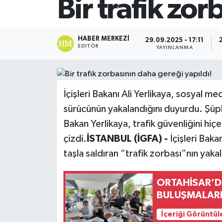
Bir trafik zor
SİYASET
HABER MERKEZI
29.09.2025 - 17:11
Teknoloji
EDITÖR
YAYINLANMA
TRABZON
İçişleri Bakanı Ali Yerlikaya, sosyal m
TRABZONSPOR
sürücünün yakalandığını duyurdu. Şüphe
Yaşam
Bakan Yerlikaya, trafik güvenliğini hiçe
çizdi.
İSTANBUL (İGFA) -
İçişleri Baka
taşla saldıran “trafik zorbası”nın yakal
ORTAHİSAR’DA
BULUŞMALARI
İçeriği Görüntül