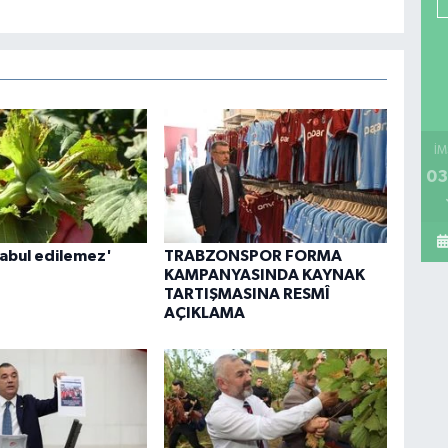
İM
03
kabul edilemez'
TRABZONSPOR FORMA
KAMPANYASINDA KAYNAK
TARTIŞMASINA RESMÎ
AÇIKLAMA