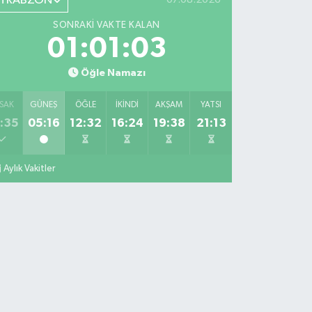
TRABZON
SONRAKI VAKTE KALAN
01:01:02
Öğle Namazı
SAK
GÜNEŞ
ÖĞLE
İKINDI
AKŞAM
YATSI
:35
05:16
12:32
16:24
19:38
21:13
Aylık Vakitler