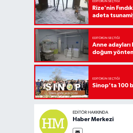
EDITÖRÜN SEÇTIĞI
Rize'nin Fındık
adeta tsunami
EDITÖRÜN SEÇTIĞI
Anne adayları b
doğum yönte
EDITÖRÜN SEÇTIĞI
Sinop’ta 100 b
EDITÖR HAKKINDA
Haber Merkezi