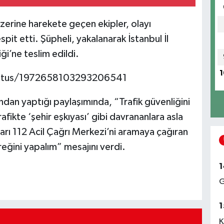
erine harekete geçen ekipler, olayı
pit etti. Şüpheli, yakalanarak İstanbul İl
i’ne teslim edildi.
1
/status/1972658103293206541
dan yaptığı paylaşımında, “Trafik güvenliğini
afikte ‘şehir eşkıyası’ gibi davrananlara asla
rı 112 Acil Çağrı Merkezi’ni aramaya çağıran
reğini yapalım” mesajını verdi.
1
G
1
K