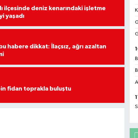
lı ilçesinde deniz kenarındaki işletme
K
yi yaşadı
G
G
u habere dikkat: İlaçsız, ağrı azaltan
1
mi
B
B
A
in fidan toprakla buluştu
1
S