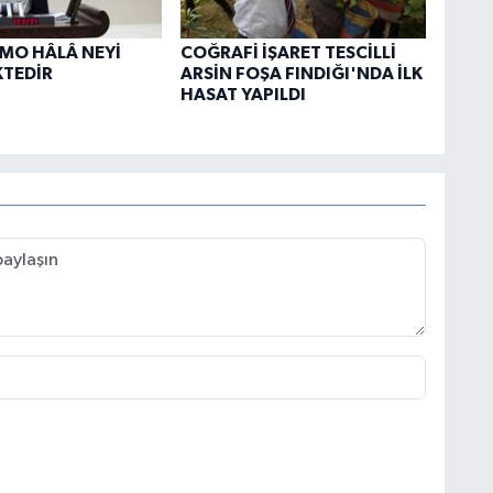
TMO HÂLÂ NEYİ
COĞRAFİ İŞARET TESCİLLİ
KTEDİR
ARSİN FOŞA FINDIĞI'NDA İLK
HASAT YAPILDI