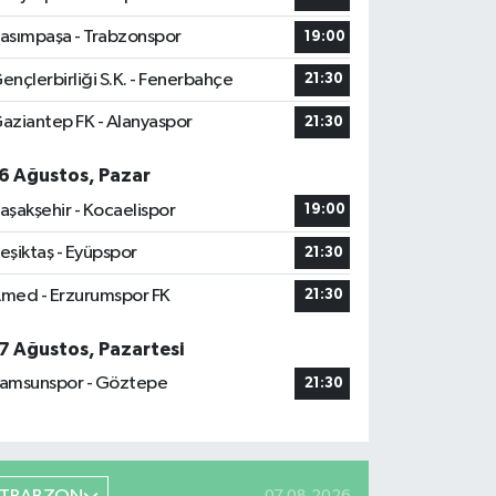
asımpaşa - Trabzonspor
19:00
ençlerbirliği S.K. - Fenerbahçe
21:30
aziantep FK - Alanyaspor
21:30
6 Ağustos, Pazar
aşakşehir - Kocaelispor
19:00
eşiktaş - Eyüpspor
21:30
med - Erzurumspor FK
21:30
7 Ağustos, Pazartesi
amsunspor - Göztepe
21:30
07.08.2026