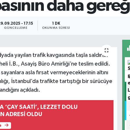
basının daha gereği
29.09.2025 - 17:15
1 DK
GÜNCELLEME
OKUNMA SÜRESI
edyada yayılan trafik kavgasında taşla saldıran
li İ.B., Asayiş Büro Amirliği’ne teslim edildi.
 sayanlara asla fırsat vermeyeceklerinin altını
nlığı, İstanbul’da trafikte tartıştığı bir sürücüye
andığını açıkladı.
 ‘ÇAY SAATİ’, LEZZET DOLU
N ADRESİ OLDU
e