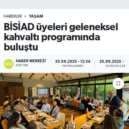
SİYASET
HABERLER
YAŞAM
BİSİAD üyeleri geleneksel
Teknoloji
kahvaltı programında
TRABZON
buluştu
TRABZONSPOR
HABER MERKEZI
30.09.2025 - 12:34
30.09.2025 - 1
EDITÖR
YAYINLANMA
GÜNCELLEME
Yaşam