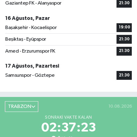
Gaziantep FK - Alanyaspor
21:30
16 Ağustos, Pazar
Başakşehir - Kocaelispor
19:00
Beşiktaş - Eyüpspor
21:30
Amed - Erzurumspor FK
21:30
17 Ağustos, Pazartesi
Samsunspor - Göztepe
21:30
TRABZON
10.08.2026
SONRAKI VAKTE KALAN
02:37:23