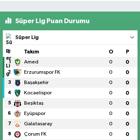
Süper Lig Puan Durumu
Süper Lig
#
Takım
O
P
1
Amed
0
0
2
Erzurumspor FK
0
0
3
Başakşehir
0
0
4
Kocaelispor
0
0
5
Beşiktaş
0
0
6
Eyüpspor
0
0
7
Galatasaray
0
0
8
Çorum FK
0
0