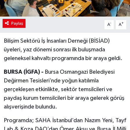
Paylaş
-
+
A
A
Bilişim Sektörü İş İnsanları Derneği (BİSİAD)
üyeleri, yaz dönemi sonrası ilk buluşmada
geleneksel kahvaltı programında bir araya geldi.
BURSA (İGFA) -
Bursa Osmangazi Belediyesi
Değirmen Tesisleri’nde yoğun katılımla
gerçekleşen etkinlikte, sektör temsilcileri ve
paydaş kurum temsilcileri bir araya gelerek görüş
alışverişinde bulundu.
Programda; SAHA İstanbul’dan Nazım Yeni, Tayf
Lab & Koza DAO’dan Ömer Aksu ve Bursa İl Milli