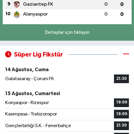
9
Gaziantep FK
0
0
10
Alanyaspor
0
0
Detaylar için tıklayın
Süper Lig Fikstür
14 Ağustos, Cuma
Galatasaray - Çorum FK
21:30
15 Ağustos, Cumartesi
Konyaspor - Rizespor
19:00
Kasımpaşa - Trabzonspor
19:00
Gençlerbirliği S.K. - Fenerbahçe
21:30