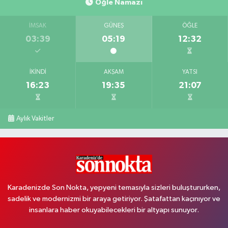
Öğle Namazı
İMSAK
GÜNEŞ
ÖĞLE
03:39
05:19
12:32
İKINDI
AKŞAM
YATSI
16:23
19:35
21:07
Aylık Vakitler
Karadenizde Son Nokta, yepyeni temasıyla sizleri buluştururken,
sadelik ve modernizmi bir araya getiriyor. Şatafattan kaçınıyor ve
insanlara haber okuyabilecekleri bir altyapı sunuyor.