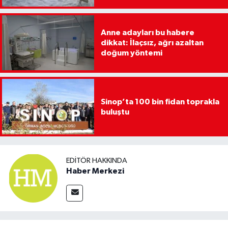
Anne adayları bu habere
dikkat: İlaçsız, ağrı azaltan
doğum yöntemi
Sinop’ta 100 bin fidan toprakla
buluştu
EDITÖR HAKKINDA
Haber Merkezi