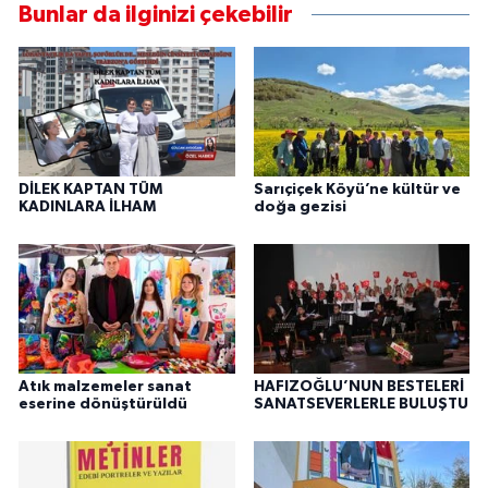
Bunlar da ilginizi çekebilir
DİLEK KAPTAN TÜM
Sarıçiçek Köyü’ne kültür ve
KADINLARA İLHAM
doğa gezisi
Atık malzemeler sanat
HAFIZOĞLU’NUN BESTELERİ
eserine dönüştürüldü
SANATSEVERLERLE BULUŞTU