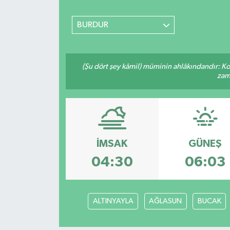
SİYASET
BURDUR
Teknoloji
(Şu dört şey kâmil) müminin ahlâkındandır: Ko
TRABZON
zama
TRABZONSPOR
Yaşam
İMSAK
GÜNEŞ
04:30
06:03
ALTINYAYLA
AĞLASUN
BUCAK