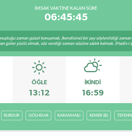
İMSAK VAKTINE KALAN SÜRE
06:45:45
nuştuğu zaman güzel konuşmak, (kendisine) bir şey söylenildiği zaman g
n güler yüzlü olmak, söz verdiği zaman sözüne sâdık kalmak. (Hadis-i ş
ÖĞLE
İKINDI
13:12
16:59
BURDUR
GÖLHİSAR
KARAMANLI
KEMER (B)
TEFENN