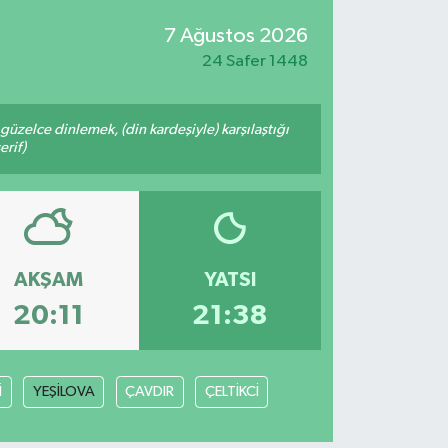
7 Ağustos 2026
24 Safer 1448
üzelce dinlemek, (din kardeşiyle) karşılaştığı
erif)
AKŞAM
YATSI
20:11
21:38
İ
YEŞİLOVA
ÇAVDIR
ÇELTİKCİ