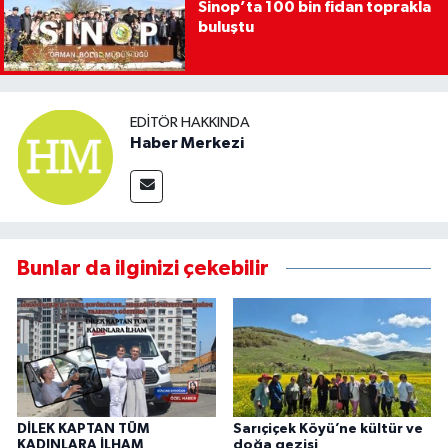
Sinop’ta 100 bin fidan toprakla
buluştu
EDITÖR HAKKINDA
Haber Merkezi
Bunlar da ilginizi çekebilir
DİLEK KAPTAN TÜM
Sarıçiçek Köyü’ne kültür ve
KADINLARA İLHAM
doğa gezisi