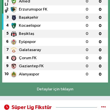
1
Amed
0
0
2
Erzurumspor FK
0
0
3
Başakşehir
0
0
4
Kocaelispor
0
0
5
Beşiktaş
0
0
6
Eyüpspor
0
0
7
Galatasaray
0
0
8
Çorum FK
0
0
9
Gaziantep FK
0
0
10
Alanyaspor
0
0
Detaylar için tıklayın
Süper Lig Fikstür