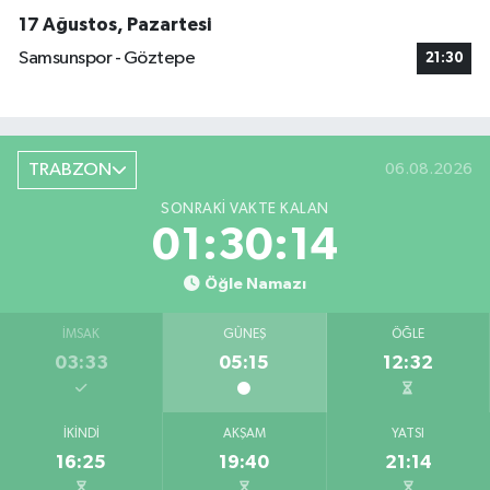
17 Ağustos, Pazartesi
Samsunspor - Göztepe
21:30
TRABZON
06.08.2026
SONRAKI VAKTE KALAN
01:30:13
Öğle Namazı
İMSAK
GÜNEŞ
ÖĞLE
03:33
05:15
12:32
İKINDI
AKŞAM
YATSI
16:25
19:40
21:14