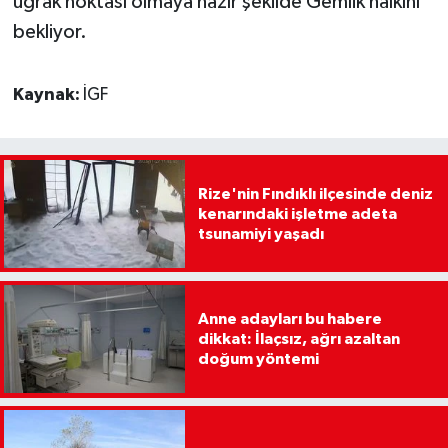
uğrak noktası olmaya hazır şekilde Gemlik halkını
bekliyor.
Kaynak:
İGF
Rize'nin Fındıklı ilçesinde deniz
kenarındaki işletme adeta
tsunamiyi yaşadı
Anne adayları bu habere
dikkat: İlaçsız, ağrı azaltan
doğum yöntemi