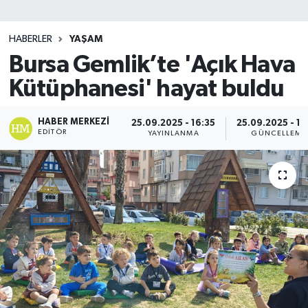
SİYASET
HABERLER
YAŞAM
Bursa Gemlik’te 'Açık Hava
Teknoloji
Kütüphanesi' hayat buldu
TRABZON
HABER MERKEZI
25.09.2025 - 16:35
25.09.2025 - 16
TRABZONSPOR
EDITÖR
YAYINLANMA
GÜNCELLEME
Yaşam