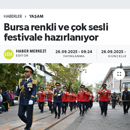
SİYASET
HABERLER
YAŞAM
Bursa renkli ve çok sesli
Teknoloji
festivale hazırlanıyor
TRABZON
HABER MERKEZI
26.09.2025 - 09:24
26.09.2025 - 
TRABZONSPOR
EDITÖR
YAYINLANMA
GÜNCELLEM
Yaşam