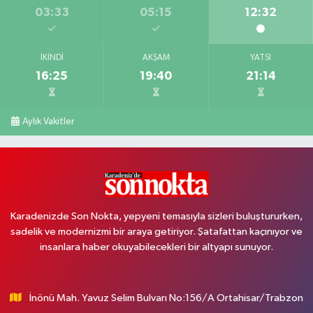
03:33
05:15
12:32
İKINDI
AKŞAM
YATSI
16:25
19:40
21:14
Aylık Vakitler
Karadenizde Son Nokta, yepyeni temasıyla sizleri buluştururken,
sadelik ve modernizmi bir araya getiriyor. Şatafattan kaçınıyor ve
insanlara haber okuyabilecekleri bir altyapı sunuyor.
İnönü Mah. Yavuz Selim Bulvarı No:156/A Ortahisar/Trabzon