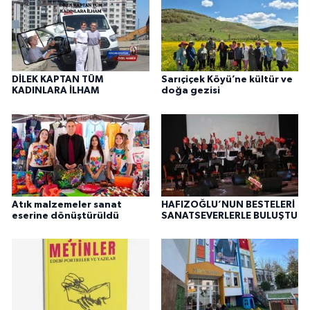
DİLEK KAPTAN TÜM
Sarıçiçek Köyü’ne kültür ve
KADINLARA İLHAM
doğa gezisi
Atık malzemeler sanat
HAFIZOĞLU’NUN BESTELERİ
eserine dönüştürüldü
SANATSEVERLERLE BULUŞTU