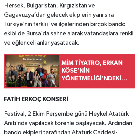
Hersek, Bulgaristan, Kırgızistan ve
Gagavuzya’dan gelecek ekiplerin yanı sıra
Türkiye’nin farklı il ve ilçelerinden birçok bando
ekibi de Bursa’da sahne alarak vatandaşlara renkli
ve eğlenceli anlar yaşatacak.
MİM TİYATRO, ERKAN
KÖSE’NİN
YÖNETMELİĞİ’NDEKİ
“BEKLEME ODASI”
OYUNU İLE
FATİH ERKOÇ KONSERİ
Festival, 2 Ekim Perşembe günü Heykel Atatürk
Anıtı’nda yapılacak törenle başlayacak. Ardından
bando ekipleri tarafından Atatürk Caddesi-