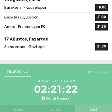
Başakşehir - Kocaelispor
19:00
Beşiktaş - Eyüpspor
21:30
Amed - Erzurumspor FK
21:30
17 Ağustos, Pazartesi
Samsunspor - Göztepe
21:30
TRABZON
06.08.2026
SONRAKI VAKTE KALAN
02:21:22
İkindi Namazı
İMSAK
GÜNEŞ
ÖĞLE