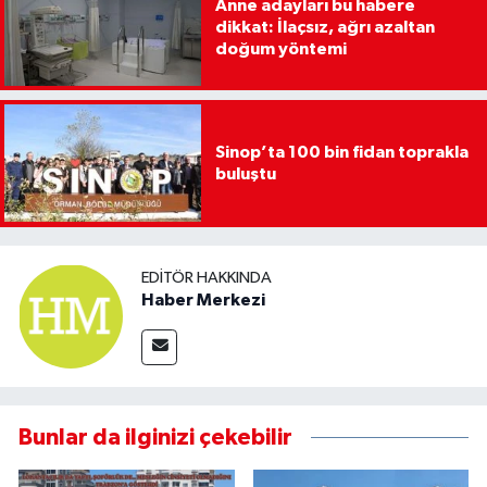
Anne adayları bu habere
dikkat: İlaçsız, ağrı azaltan
doğum yöntemi
Sinop’ta 100 bin fidan toprakla
buluştu
EDITÖR HAKKINDA
Haber Merkezi
Bunlar da ilginizi çekebilir