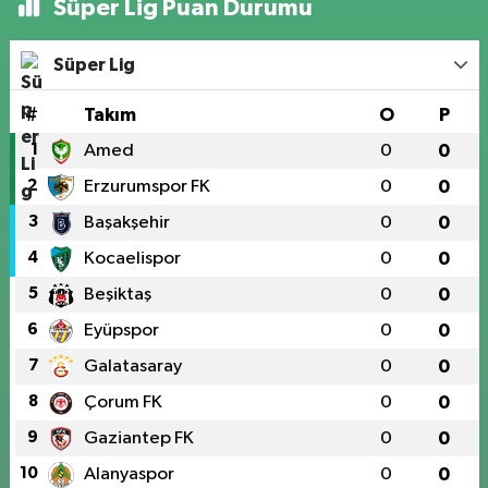
Süper Lig Puan Durumu
Süper Lig
#
Takım
O
P
1
Amed
0
0
2
Erzurumspor FK
0
0
3
Başakşehir
0
0
4
Kocaelispor
0
0
5
Beşiktaş
0
0
6
Eyüpspor
0
0
7
Galatasaray
0
0
8
Çorum FK
0
0
9
Gaziantep FK
0
0
10
Alanyaspor
0
0