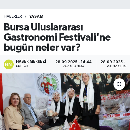
SİYASET
HABERLER
YAŞAM
Bursa Uluslararası
Teknoloji
Gastronomi Festivali'ne
TRABZON
bugün neler var?
TRABZONSPOR
HABER MERKEZI
28.09.2025 - 14:44
28.09.2025 - 1
EDITÖR
YAYINLANMA
GÜNCELLEM
Yaşam