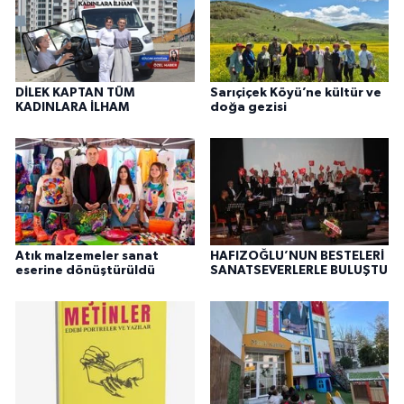
DİLEK KAPTAN TÜM
Sarıçiçek Köyü’ne kültür ve
KADINLARA İLHAM
doğa gezisi
Atık malzemeler sanat
HAFIZOĞLU’NUN BESTELERİ
eserine dönüştürüldü
SANATSEVERLERLE BULUŞTU