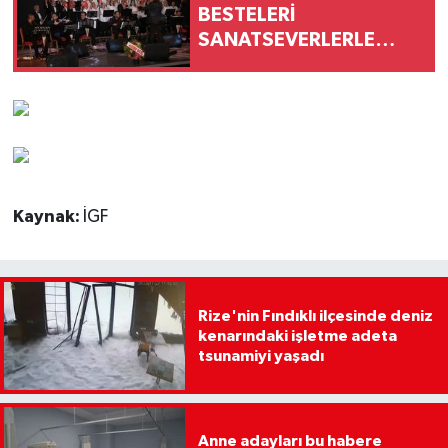
BESTELERİ
SANATSEVERLERLE
BULUŞTU
Kaynak:
İGF
Rize'nin Fındıklı ilçesinde deniz
kenarındaki işletme adeta
tsunamiyi yaşadı
Anne adayları bu habere