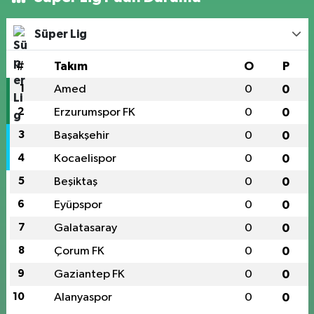
Süper Lig
#
Takım
O
P
1
Amed
0
0
2
Erzurumspor FK
0
0
3
Başakşehir
0
0
4
Kocaelispor
0
0
5
Beşiktaş
0
0
6
Eyüpspor
0
0
7
Galatasaray
0
0
8
Çorum FK
0
0
9
Gaziantep FK
0
0
10
Alanyaspor
0
0