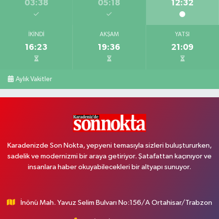
03:38
05:18
12:32
İKINDI
AKŞAM
YATSI
16:23
19:36
21:09
Aylık Vakitler
Karadenizde Son Nokta, yepyeni temasıyla sizleri buluştururken,
sadelik ve modernizmi bir araya getiriyor. Şatafattan kaçınıyor ve
insanlara haber okuyabilecekleri bir altyapı sunuyor.
İnönü Mah. Yavuz Selim Bulvarı No:156/A Ortahisar/Trabzon