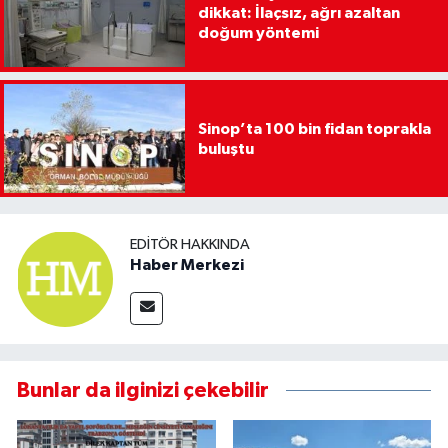
dikkat: İlaçsız, ağrı azaltan
doğum yöntemi
Sinop’ta 100 bin fidan toprakla
buluştu
EDITÖR HAKKINDA
Haber Merkezi
Bunlar da ilginizi çekebilir