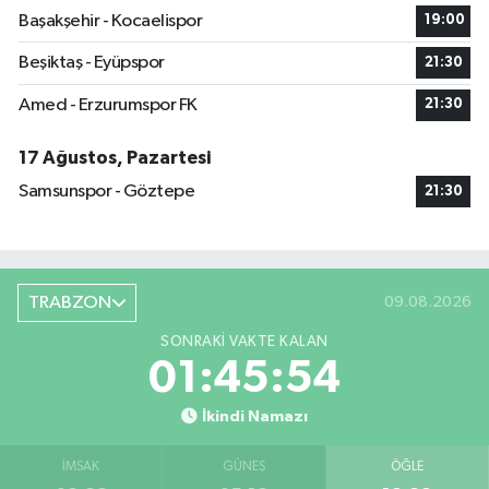
Başakşehir - Kocaelispor
19:00
Beşiktaş - Eyüpspor
21:30
Amed - Erzurumspor FK
21:30
17 Ağustos, Pazartesi
Samsunspor - Göztepe
21:30
TRABZON
09.08.2026
SONRAKI VAKTE KALAN
01:45:54
İkindi Namazı
İMSAK
GÜNEŞ
ÖĞLE