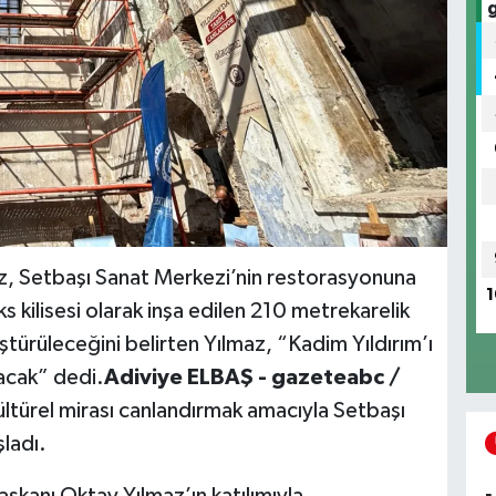
az, Setbaşı Sanat Merkezi’nin restorasyonuna
1
kilisesi olarak inşa edilen 210 metrekarelik
ştürüleceğini belirten Yılmaz, “Kadim Yıldırım’ı
lacak” dedi.
Adiviye ELBAŞ - gazeteabc /
kültürel mirası canlandırmak amacıyla Setbaşı
ladı.
aşkanı Oktay Yılmaz’ın katılımıyla