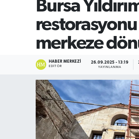
Bursa Yıldırı
SİYASET
restorasyonu b
Teknoloji
merkeze dön
TRABZON
TRABZONSPOR
HABER MERKEZI
26.09.2025 - 13:19
EDITÖR
YAYINLANMA
Yaşam