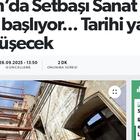
m’da Setbaşı Sana
aşlıyor... Tarihi y
üşecek
26.09.2025 - 13:50
2 DK
GÜNCELLEME
OKUNMA SÜRESI