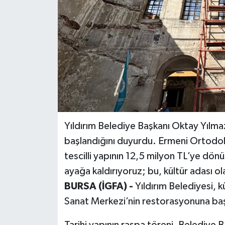
Yıldırım Belediye Başkanı Oktay Yılm
başlandığını duyurdu. Ermeni Ortodoks 
tescilli yapının 12,5 milyon TL’ye dönü
ayağa kaldırıyoruz; bu, kültür adası o
BURSA (İGFA) -
Yıldırım Belediyesi, 
Sanat Merkezi’nin restorasyonuna baş
Tarihi yapının raspa töreni, Belediye B