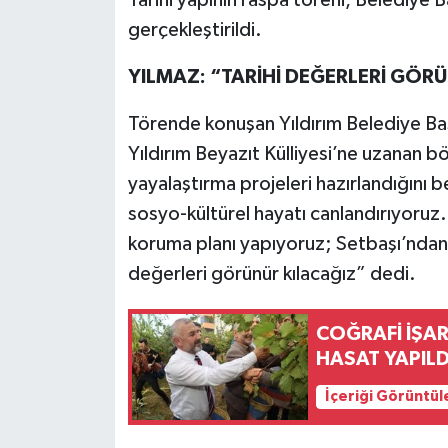
gerçekleştirildi.
YILMAZ: “TARİHİ DEĞERLERİ GÖR
Törende konuşan Yıldırım Belediye Baş
Yıldırım Beyazıt Külliyesi’ne uzanan b
yayalaştırma projeleri hazırlandığını b
sosyo-kültürel hayatı canlandırıyoruz. 
koruma planı yapıyoruz; Setbaşı’ndan E
değerleri görünür kılacağız” dedi.
COĞRAFİ İŞAR
HASAT YAPILD
İçeriği Görüntül