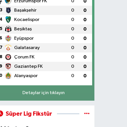
2
Erzurumspor FK
0
0
3
Başakşehir
0
0
4
Kocaelispor
0
0
5
Beşiktaş
0
0
6
Eyüpspor
0
0
7
Galatasaray
0
0
8
Çorum FK
0
0
9
Gaziantep FK
0
0
0
Alanyaspor
0
0
Detaylar için tıklayın
Süper Lig Fikstür