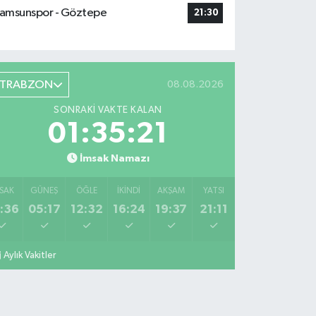
amsunspor - Göztepe
21:30
TRABZON
08.08.2026
SONRAKI VAKTE KALAN
01:35:19
İmsak Namazı
SAK
GÜNEŞ
ÖĞLE
İKINDI
AKŞAM
YATSI
:36
05:17
12:32
16:24
19:37
21:11
Aylık Vakitler