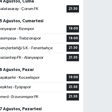
4 Ağustos, Cuma
alatasaray - Çorum FK
21:30
5 Ağustos, Cumartesi
onyaspor - Rizespor
19:00
asımpaşa - Trabzonspor
19:00
ençlerbirliği S.K. - Fenerbahçe
21:30
aziantep FK - Alanyaspor
21:30
6 Ağustos, Pazar
aşakşehir - Kocaelispor
19:00
eşiktaş - Eyüpspor
21:30
med - Erzurumspor FK
21:30
7 Ağustos, Pazartesi