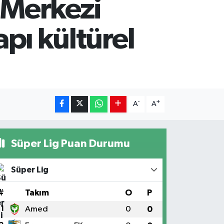
t Merkezi
apı kültürel
-
+
A
A
Süper Lig Puan Durumu
Süper Lig
#
Takım
O
P
1
Amed
0
0