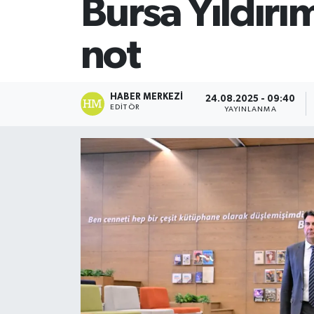
Bursa Yıldırı
SİYASET
not
Teknoloji
TRABZON
HABER MERKEZI
24.08.2025 - 09:40
EDITÖR
YAYINLANMA
TRABZONSPOR
Yaşam