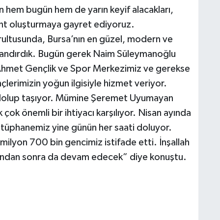
n hem bugün hem de yarın keyif alacakları,
kent oluşturmaya gayret ediyoruz.
ğrultusunda, Bursa’nın en güzel, modern ve
kazandırdık. Bugün gerek Naim Süleymanoğlu
Ahmet Gençlik ve Spor Merkezimiz ve gerekse
lerimizin yoğun ilgisiyle hizmet veriyor.
 dolup taşıyor. Mümine Şeremet Uyumayan
ok önemli bir ihtiyacı karşılıyor. Nisan ayında
Kütüphanemiz yine günün her saati doluyor.
lyon 700 bin gencimiz istifade etti. İnşallah
bundan sonra da devam edecek” diye konuştu.