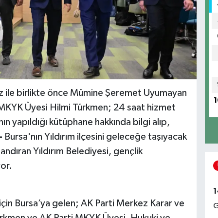
az ile birlikte önce Mümine Şeremet Uyumayan
1
 MKYK Üyesi Hilmi Türkmen; 24 saat hizmet
ın yapıldığı kütüphane hakkında bilgi alıp,
-
Bursa'nın Yıldırım ilçesini geleceğe taşıyacak
zandıran Yıldırım Belediyesi, gençlik
or.
1
 için Bursa’ya gelen; AK Parti Merkez Karar ve
G
ürkmen ve AK Parti MKYK Üyesi, Hukuki ve