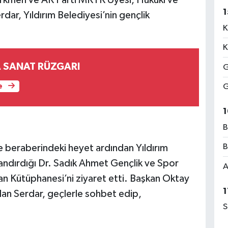
1
dar, Yıldırım Belediyesi’nin gençlik
K
K
AKÇAABAT'TA SANAT RÜZGARI
G
e
G
1
B
B
 beraberindeki heyet ardından Yıldırım
zandırdığı Dr. Sadık Ahmet Gençlik ve Spor
A
 Kütüphanesi’ni ziyaret etti. Başkan Oktay
1
lan Serdar, geçlerle sohbet edip,
S