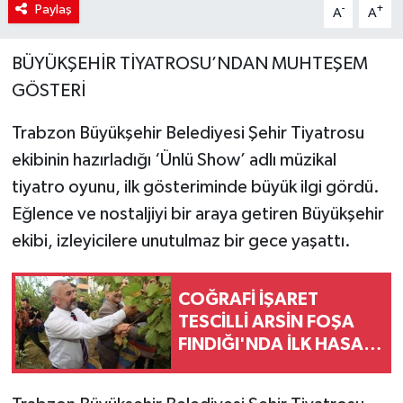
Paylaş
-
+
A
A
BÜYÜKŞEHİR TİYATROSU’NDAN MUHTEŞEM
GÖSTERİ
Trabzon Büyükşehir Belediyesi Şehir Tiyatrosu
ekibinin hazırladığı ‘Ünlü Show’ adlı müzikal
tiyatro oyunu, ilk gösteriminde büyük ilgi gördü.
Eğlence ve nostaljiyi bir araya getiren Büyükşehir
ekibi, izleyicilere unutulmaz bir gece yaşattı.
COĞRAFİ İŞARET
TESCİLLİ ARSİN FOŞA
FINDIĞI'NDA İLK HASAT
YAPILDI