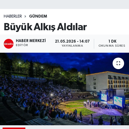
SİYASET
HABERLER
GÜNDEM
Büyük Alkış Aldılar
Teknoloji
TRABZON
HABER MERKEZI
21.05.2026 - 14:07
1 DK
EDITÖR
YAYINLANMA
OKUNMA SÜRESI
TRABZONSPOR
Yaşam