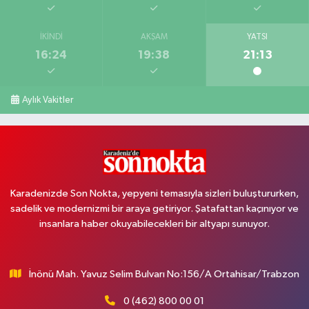
İKINDI
AKŞAM
YATSI
16:24
19:38
21:13
Aylık Vakitler
Karadenizde Son Nokta, yepyeni temasıyla sizleri buluştururken,
sadelik ve modernizmi bir araya getiriyor. Şatafattan kaçınıyor ve
insanlara haber okuyabilecekleri bir altyapı sunuyor.
İnönü Mah. Yavuz Selim Bulvarı No:156/A Ortahisar/Trabzon
0 (462) 800 00 01