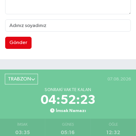
Gönder
TRABZON
07.08.2026
SONRAKI VAKTE KALAN
04:52:22
İmsak Namazı
İMSAK
GÜNEŞ
ÖĞLE
03:35
05:16
12:32