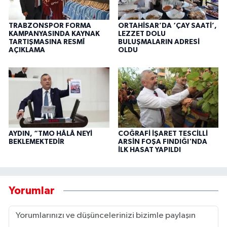
TRABZONSPOR FORMA
ORTAHİSAR’DA ‘ÇAY SAATİ’,
KAMPANYASINDA KAYNAK
LEZZET DOLU
TARTIŞMASINA RESMÎ
BULUŞMALARIN ADRESİ
AÇIKLAMA
OLDU
AYDIN, “TMO HÂLÂ NEYİ
COĞRAFİ İŞARET TESCİLLİ
BEKLEMEKTEDİR
ARSİN FOŞA FINDIĞI'NDA
İLK HASAT YAPILDI
Yorumlar