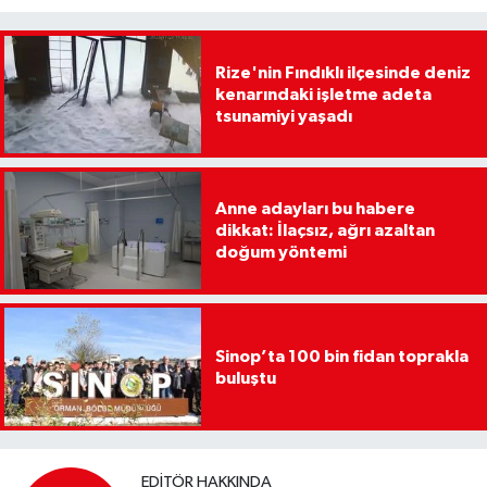
Rize'nin Fındıklı ilçesinde deniz
kenarındaki işletme adeta
tsunamiyi yaşadı
Anne adayları bu habere
dikkat: İlaçsız, ağrı azaltan
doğum yöntemi
Sinop’ta 100 bin fidan toprakla
buluştu
EDITÖR HAKKINDA