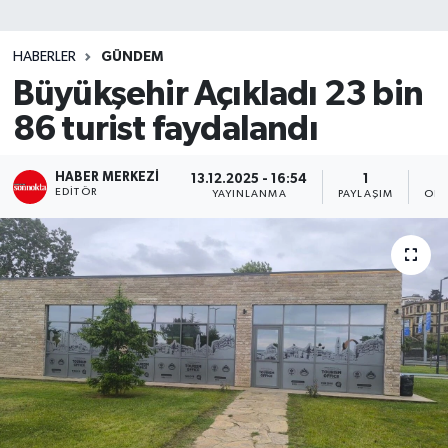
SİYASET
HABERLER
GÜNDEM
Büyükşehir Açıkladı 23 bin
Teknoloji
86 turist faydalandı
TRABZON
HABER MERKEZI
13.12.2025 - 16:54
1
TRABZONSPOR
EDITÖR
YAYINLANMA
PAYLAŞIM
OKU
Yaşam