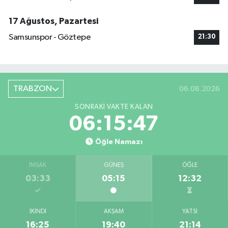
17 Ağustos, Pazartesi
Samsunspor - Göztepe
21:30
TRABZON
06.08.2026
SONRAKI VAKTE KALAN
06:15:46
Öğle Namazı
İMSAK
GÜNEŞ
ÖĞLE
03:33
05:15
12:32
İKINDI
AKŞAM
YATSI
16:25
19:40
21:14