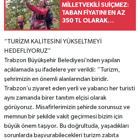
MİLLETVEKİLİ SUİÇMEZ:
TABAN FİYATINI EN AZ
350 TL OLARAK
DERHAL AÇIKLAYIN
“TURİZM KALİTESİNİ YÜKSELTMEYİ
HEDEFLİYORUZ”
Trabzon Büyükşehir Belediyesi’nden yapılan
açıklamada şu ifadelere yer verildi: “Turizm,
şehrimizin en önemli alanlarından biridir.
Trabzon’u ziyaret eden yerli ve yabancı her turisti
aynı zamanda birer tanıtım elçisi olarak
görüyoruz. Misafirlerimizin şehirde sorunsuz ve
memnun bir şekilde vakit geçirmesi bizim için
büyük önem taşıyor. Bu doğrultuda, yaşadıkları
sorunlarda başvurabilecekleri turizm zabıta