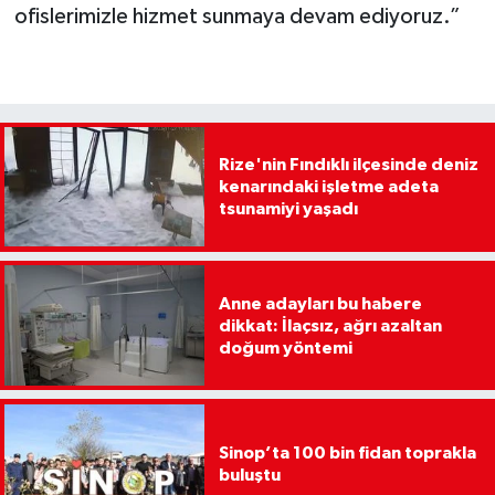
ofislerimizle hizmet sunmaya devam ediyoruz.”
Rize'nin Fındıklı ilçesinde deniz
kenarındaki işletme adeta
tsunamiyi yaşadı
Anne adayları bu habere
dikkat: İlaçsız, ağrı azaltan
doğum yöntemi
Sinop’ta 100 bin fidan toprakla
buluştu