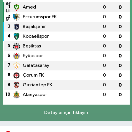
1
Amed
0
0
2
Erzurumspor FK
0
0
3
Başakşehir
0
0
4
Kocaelispor
0
0
5
Beşiktaş
0
0
6
Eyüpspor
0
0
7
Galatasaray
0
0
8
Çorum FK
0
0
9
Gaziantep FK
0
0
10
Alanyaspor
0
0
Detaylar için tıklayın