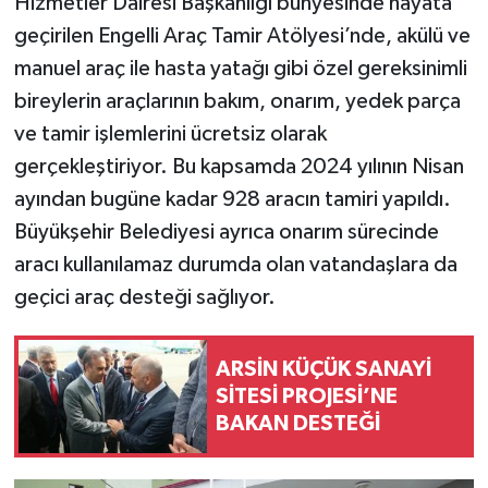
Hizmetler Dairesi Başkanlığı bünyesinde hayata
geçirilen Engelli Araç Tamir Atölyesi’nde, akülü ve
manuel araç ile hasta yatağı gibi özel gereksinimli
bireylerin araçlarının bakım, onarım, yedek parça
ve tamir işlemlerini ücretsiz olarak
gerçekleştiriyor. Bu kapsamda 2024 yılının Nisan
ayından bugüne kadar 928 aracın tamiri yapıldı.
Büyükşehir Belediyesi ayrıca onarım sürecinde
aracı kullanılamaz durumda olan vatandaşlara da
geçici araç desteği sağlıyor.
ARSİN KÜÇÜK SANAYİ
SİTESİ PROJESİ’NE
BAKAN DESTEĞİ