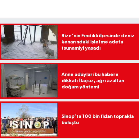
Rize'nin Fındıklı ilçesinde deniz
kenarındaki işletme adeta
tsunamiyi yaşadı
Anne adayları bu habere
dikkat: İlaçsız, ağrı azaltan
doğum yöntemi
Sinop’ta 100 bin fidan toprakla
buluştu