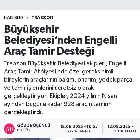
SİYASET
HABERLER
TRABZON
Büyükşehir
Teknoloji
Belediyesi’nden Engelli
TRABZON
Araç Tamir Desteği
TRABZONSPOR
Trabzon Büyükşehir Belediyesi ekipleri, Engelli
Araç Tamir Atölyesi’nde özel gereksinimli
Yaşam
bireylerin araçlarının bakım, onarım, yedek parça
ve tamir işlemlerini ücretsiz olarak
gerçekleştiriyor. Ekipler, 2024 yılının Nisan
ayından bugüne kadar 928 aracın tamirini
gerçekleştirdi.
GÖZDE ÜÇÜNCÜ
12.08.2025 - 10:57
12.08.2025 - 11
EDITÖR
YAYINLANMA
GÜNCELLEME