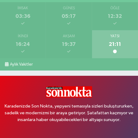
İMSAK
GÜNEŞ
ÖĞLE
03:36
05:17
12:32
İKINDI
AKŞAM
YATSI
16:24
19:37
21:11
Aylık Vakitler
Karadenizde Son Nokta, yepyeni temasıyla sizleri buluştururken,
sadelik ve modernizmi bir araya getiriyor. Şatafattan kaçınıyor ve
insanlara haber okuyabilecekleri bir altyapı sunuyor.