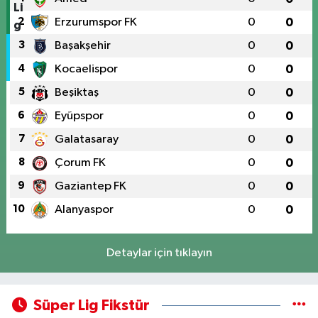
2
Erzurumspor FK
0
0
3
Başakşehir
0
0
4
Kocaelispor
0
0
5
Beşiktaş
0
0
6
Eyüpspor
0
0
7
Galatasaray
0
0
8
Çorum FK
0
0
9
Gaziantep FK
0
0
10
Alanyaspor
0
0
Detaylar için tıklayın
Süper Lig Fikstür