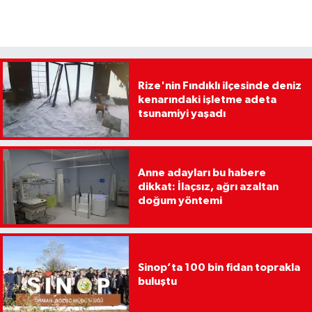
Rize'nin Fındıklı ilçesinde deniz
kenarındaki işletme adeta
tsunamiyi yaşadı
Anne adayları bu habere
dikkat: İlaçsız, ağrı azaltan
doğum yöntemi
Sinop’ta 100 bin fidan toprakla
buluştu