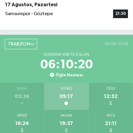
17 Ağustos, Pazartesi
Samsunspor - Göztepe
21:30
TRABZON
08.08.2026
SONRAKI VAKTE KALAN
06:10:20
Öğle Namazı
İMSAK
GÜNEŞ
ÖĞLE
03:36
05:17
12:32
İKINDI
AKŞAM
YATSI
16:24
19:37
21:11