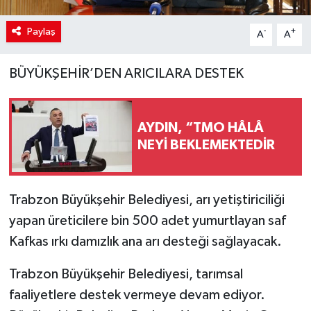
Paylaş
-
+
A
A
BÜYÜKŞEHİR’DEN ARICILARA DESTEK
AYDIN, “TMO HÂLÂ
NEYİ BEKLEMEKTEDİR
Trabzon Büyükşehir Belediyesi, arı yetiştiriciliği
yapan üreticilere bin 500 adet yumurtlayan saf
Kafkas ırkı damızlık ana arı desteği sağlayacak.
Trabzon Büyükşehir Belediyesi, tarımsal
faaliyetlere destek vermeye devam ediyor.