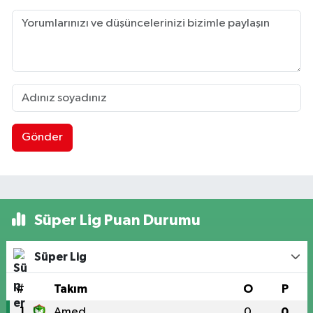
Gönder
Süper Lig Puan Durumu
Süper Lig
#
Takım
O
P
1
Amed
0
0