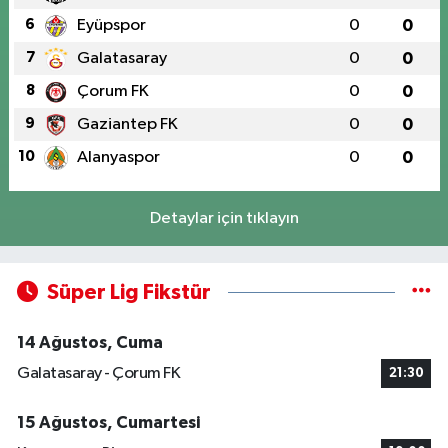
6
Eyüpspor
0
0
7
Galatasaray
0
0
8
Çorum FK
0
0
9
Gaziantep FK
0
0
10
Alanyaspor
0
0
Detaylar için tıklayın
Süper Lig Fikstür
14 Ağustos, Cuma
Galatasaray - Çorum FK
21:30
15 Ağustos, Cumartesi