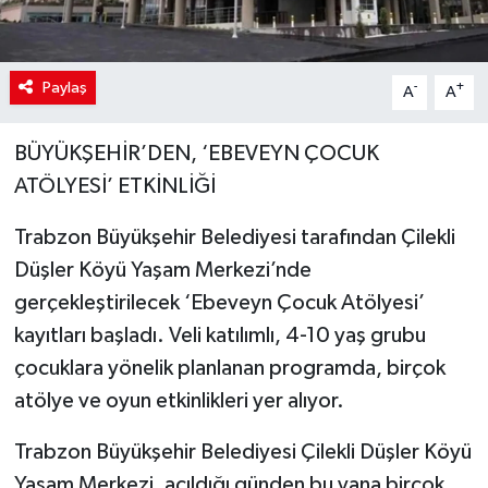
Paylaş
-
+
A
A
BÜYÜKŞEHİR’DEN, ‘EBEVEYN ÇOCUK
ATÖLYESİ’ ETKİNLİĞİ
Trabzon Büyükşehir Belediyesi tarafından Çilekli
Düşler Köyü Yaşam Merkezi’nde
gerçekleştirilecek ‘Ebeveyn Çocuk Atölyesi’
kayıtları başladı. Veli katılımlı, 4-10 yaş grubu
çocuklara yönelik planlanan programda, birçok
atölye ve oyun etkinlikleri yer alıyor.
Trabzon Büyükşehir Belediyesi Çilekli Düşler Köyü
Yaşam Merkezi, açıldığı günden bu yana birçok