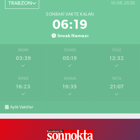
TRABZON
10.08.2026
SONRAKI VAKTE KALAN
06:18
İmsak Namazı
İMSAK
GÜNEŞ
ÖĞLE
03:39
05:19
12:32
İKINDI
AKŞAM
YATSI
16:23
19:35
21:07
Aylık Vakitler