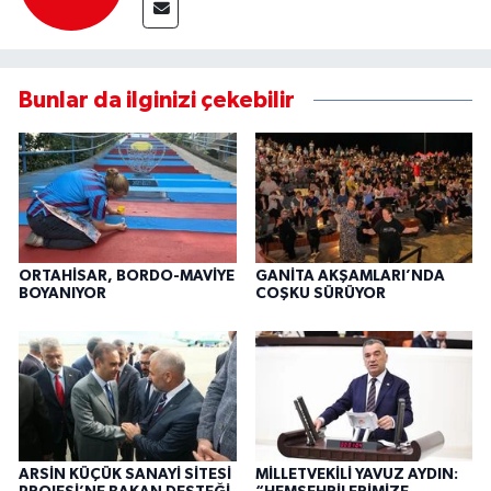
Bunlar da ilginizi çekebilir
ORTAHİSAR, BORDO-MAVİYE
GANİTA AKŞAMLARI’NDA
BOYANIYOR
COŞKU SÜRÜYOR
ARSİN KÜÇÜK SANAYİ SİTESİ
MİLLETVEKİLİ YAVUZ AYDIN: