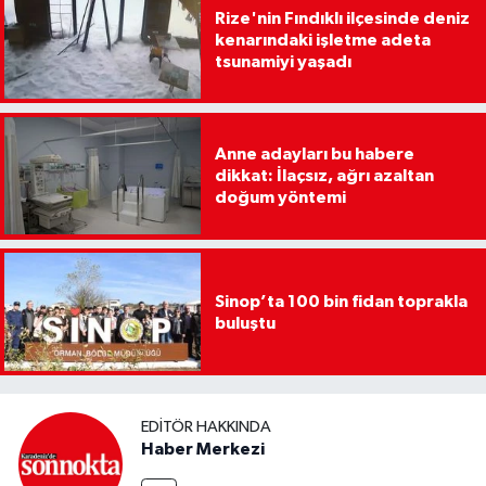
Rize'nin Fındıklı ilçesinde deniz
kenarındaki işletme adeta
tsunamiyi yaşadı
Anne adayları bu habere
dikkat: İlaçsız, ağrı azaltan
doğum yöntemi
Sinop’ta 100 bin fidan toprakla
buluştu
EDITÖR HAKKINDA
Haber Merkezi