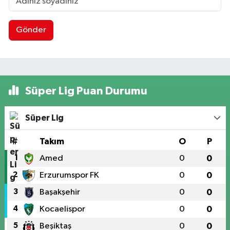
Gönder
Süper Lig Puan Durumu
Süper Lig
#
Takım
O
P
1
Amed
0
0
2
Erzurumspor FK
0
0
3
Başakşehir
0
0
4
Kocaelispor
0
0
5
Beşiktaş
0
0