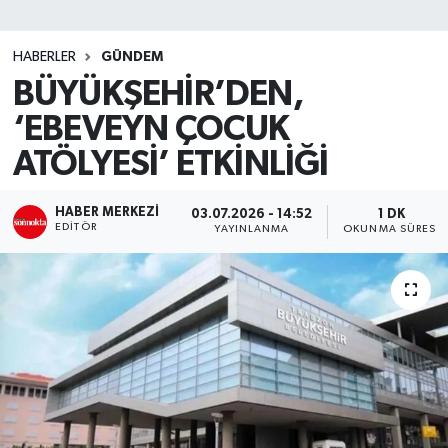
SİYASET
HABERLER
GÜNDEM
BÜYÜKŞEHİR’DEN,
Teknoloji
‘EBEVEYN ÇOCUK
TRABZON
ATÖLYESİ’ ETKİNLİĞİ
TRABZONSPOR
HABER MERKEZI
03.07.2026 - 14:52
1 DK
EDITÖR
YAYINLANMA
OKUNMA SÜRESI
Yaşam