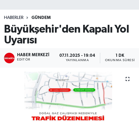
SİYASET
HABERLER
GÜNDEM
Büyükşehir'den Kapalı Yol
Teknoloji
Uyarısı
TRABZON
HABER MERKEZI
07.11.2025 - 19:04
1 DK
TRABZONSPOR
EDITÖR
YAYINLANMA
OKUNMA SÜRESI
Yaşam