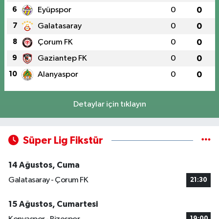
6
Eyüpspor
0
0
7
Galatasaray
0
0
8
Çorum FK
0
0
9
Gaziantep FK
0
0
10
Alanyaspor
0
0
Detaylar için tıklayın
Süper Lig Fikstür
14 Ağustos, Cuma
Galatasaray - Çorum FK
21:30
15 Ağustos, Cumartesi
19:00