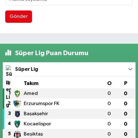
Gönder
Süper Lig Puan Durumu
Süper Lig
#
Takım
O
P
1
Amed
0
0
2
Erzurumspor FK
0
0
3
Başakşehir
0
0
4
Kocaelispor
0
0
5
Beşiktaş
0
0