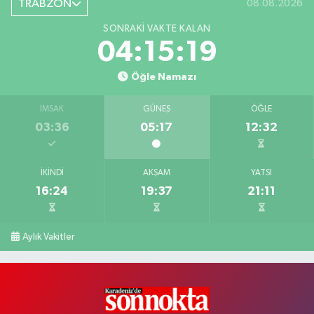
TRABZON
08.08.2026
SONRAKI VAKTE KALAN
04:15:18
Öğle Namazı
İMSAK
GÜNEŞ
ÖĞLE
03:36
05:17
12:32
İKINDI
AKŞAM
YATSI
16:24
19:37
21:11
Aylık Vakitler