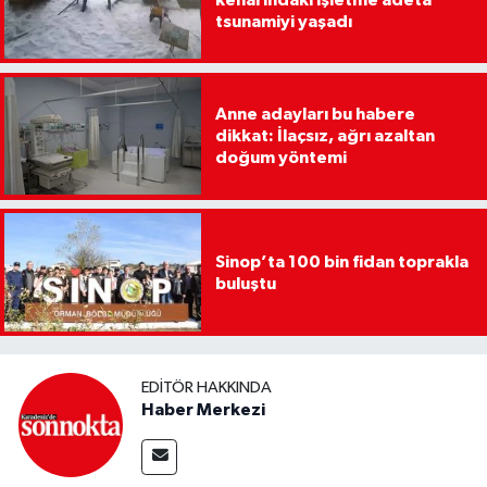
tsunamiyi yaşadı
Anne adayları bu habere
dikkat: İlaçsız, ağrı azaltan
doğum yöntemi
Sinop’ta 100 bin fidan toprakla
buluştu
EDITÖR HAKKINDA
Haber Merkezi