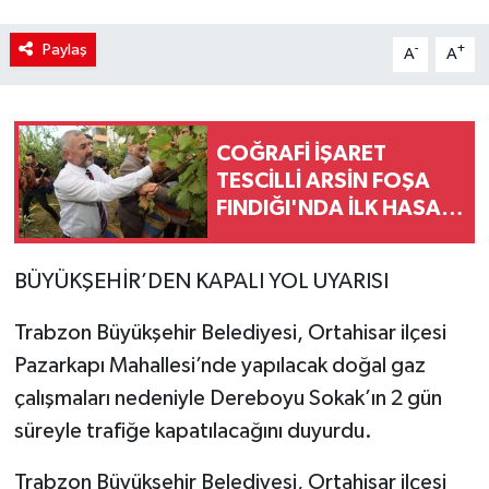
Paylaş
-
+
A
A
COĞRAFİ İŞARET
TESCİLLİ ARSİN FOŞA
FINDIĞI'NDA İLK HASAT
YAPILDI
BÜYÜKŞEHİR’DEN KAPALI YOL UYARISI
Trabzon Büyükşehir Belediyesi, Ortahisar ilçesi
Pazarkapı Mahallesi’nde yapılacak doğal gaz
çalışmaları nedeniyle Dereboyu Sokak’ın 2 gün
süreyle trafiğe kapatılacağını duyurdu.
Trabzon Büyükşehir Belediyesi, Ortahisar ilçesi