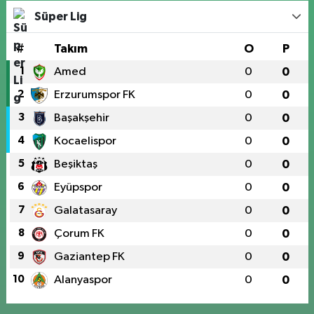
Süper Lig
#
Takım
O
P
1
Amed
0
0
2
Erzurumspor FK
0
0
3
Başakşehir
0
0
4
Kocaelispor
0
0
5
Beşiktaş
0
0
6
Eyüpspor
0
0
7
Galatasaray
0
0
8
Çorum FK
0
0
9
Gaziantep FK
0
0
10
Alanyaspor
0
0