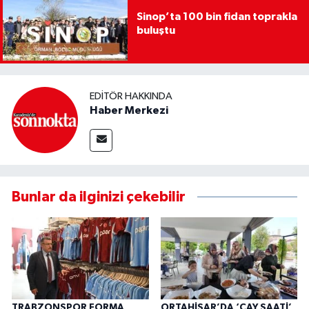
Sinop’ta 100 bin fidan toprakla
buluştu
EDITÖR HAKKINDA
Haber Merkezi
Bunlar da ilginizi çekebilir
TRABZONSPOR FORMA
ORTAHİSAR’DA ‘ÇAY SAATİ’,