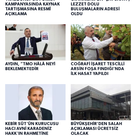
KAMPANYASINDA KAYNAK
LEZZET DOLU
TARTIŞMASINA RESMÎ
BULUŞMALARIN ADRESİ
AÇIKLAMA
OLDU
AYDIN, “TMO HÂLÂ NEYİ
COĞRAFİ İŞARET TESCİLLİ
BEKLEMEKTEDİR
ARSİN FOŞA FINDIĞI'NDA
İLK HASAT YAPILDI
KEBİR SÜT'ÜN KURUCUSU
BÜYÜKŞEHİR’DEN SALAH
HACI AVNİ KARADENİZ
AÇIKLAMASI ÜCRETSİZ
HAKK'IN RAHMETİNE
OLACAK