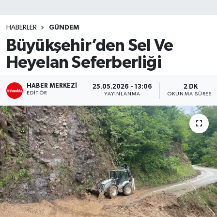
SİYASET
HABERLER
GÜNDEM
Büyükşehir’den Sel Ve
Teknoloji
Heyelan Seferberliği
TRABZON
HABER MERKEZI
25.05.2026 - 13:06
2 DK
TRABZONSPOR
EDITÖR
YAYINLANMA
OKUNMA SÜRESI
Yaşam