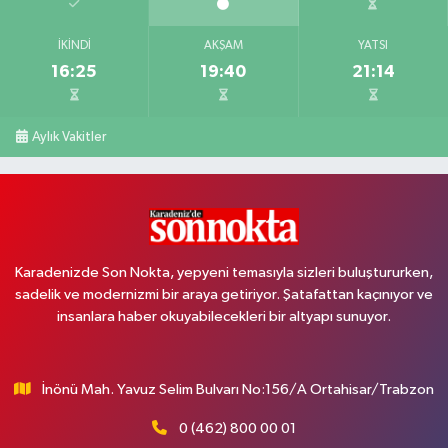
İKINDI
AKŞAM
YATSI
16:25
19:40
21:14
Aylık Vakitler
Karadenizde Son Nokta, yepyeni temasıyla sizleri buluştururken,
sadelik ve modernizmi bir araya getiriyor. Şatafattan kaçınıyor ve
insanlara haber okuyabilecekleri bir altyapı sunuyor.
İnönü Mah. Yavuz Selim Bulvarı No:156/A Ortahisar/Trabzon
0 (462) 800 00 01