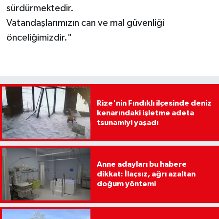
sürdürmektedir.
Vatandaşlarımızın can ve mal güvenliği
önceliğimizdir."
Rize'nin Fındıklı ilçesinde deniz
kenarındaki işletme adeta
tsunamiyi yaşadı
Anne adayları bu habere
dikkat: İlaçsız, ağrı azaltan
doğum yöntemi