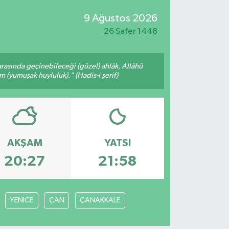
9 Ağustos 2026
26 Safer 1448
arasında geçinebileceği (güzel) ahlâk, Allâhü
m (yumuşak huyluluk)." (Hadis-i şerif)
AKŞAM
YATSI
20:27
21:58
YENİCE
ÇAN
ÇANAKKALE