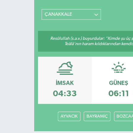
SİYASET
ÇANAKKALE
Teknoloji
Resûlullah (s.a.v.) buyurdular: "Kimde şu üç
TRABZON
Teâlâ'nın haram kıldıklarından kendis
TRABZONSPOR
Yaşam
İMSAK
GÜNEŞ
04:33
06:11
AYVACIK
BAYRAMİÇ
BOZCA