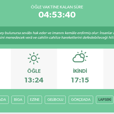
ÖĞLE VAKTINE KALAN SÜRE
04:53:39
 şey bulunursa sevâbı hak eder ve imanını kemâle erdirmiş olur: İnsanlar 
ini menedecek verâ ve cahilin cahilce hareketlerini defedebileceği hili
ÖĞLE
İKINDI
13:24
17:15
ADA
BİGA
EZİNE
GELİBOLU
GÖKÇEADA
LAPSEKİ