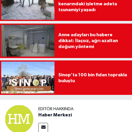
kenarındaki işletme adeta
tsunamiyi yaşadı
Anne adayları bu habere
dikkat: İlaçsız, ağrı azaltan
doğum yöntemi
Sinop’ta 100 bin fidan toprakla
buluştu
EDITÖR HAKKINDA
Haber Merkezi