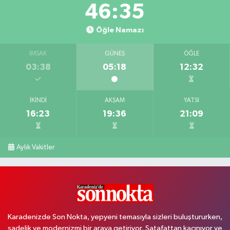
46:34
Öğle Namazı
İMSAK
GÜNEŞ
ÖĞLE
03:38
05:18
12:32
İKINDI
AKŞAM
YATSI
16:23
19:36
21:09
Aylık Vakitler
Karadenizde Son Nokta, yepyeni temasıyla sizleri buluştururken,
sadelik ve modernizmi bir araya getiriyor. Şatafattan kaçınıyor ve