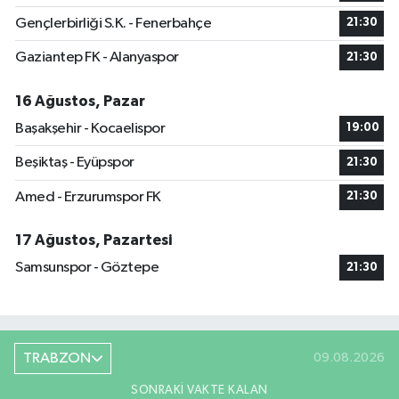
Gençlerbirliği S.K. - Fenerbahçe
21:30
Gaziantep FK - Alanyaspor
21:30
16 Ağustos, Pazar
Başakşehir - Kocaelispor
19:00
Beşiktaş - Eyüpspor
21:30
Amed - Erzurumspor FK
21:30
17 Ağustos, Pazartesi
Samsunspor - Göztepe
21:30
TRABZON
09.08.2026
SONRAKI VAKTE KALAN