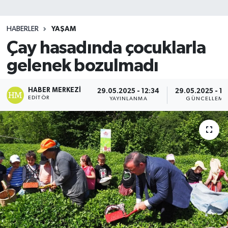
SİYASET
HABERLER
YAŞAM
Çay hasadında çocuklarla
Teknoloji
gelenek bozulmadı
TRABZON
HABER MERKEZI
29.05.2025 - 12:34
29.05.2025 - 12
TRABZONSPOR
EDITÖR
YAYINLANMA
GÜNCELLEME
Yaşam