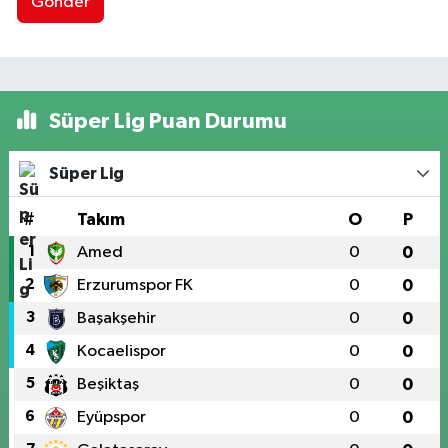
Gönder
Süper Lig Puan Durumu
Süper Lig
#
Takım
O
P
1
Amed
0
0
2
Erzurumspor FK
0
0
3
Başakşehir
0
0
4
Kocaelispor
0
0
5
Beşiktaş
0
0
6
Eyüpspor
0
0