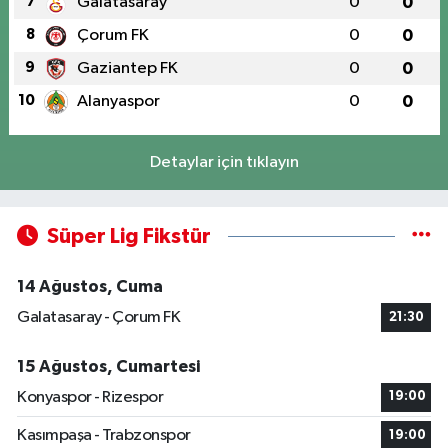
7
Galatasaray
0
0
8
Çorum FK
0
0
9
Gaziantep FK
0
0
10
Alanyaspor
0
0
Detaylar için tıklayın
Süper Lig Fikstür
14 Ağustos, Cuma
Galatasaray - Çorum FK
21:30
15 Ağustos, Cumartesi
Konyaspor - Rizespor
19:00
Kasımpaşa - Trabzonspor
19:00