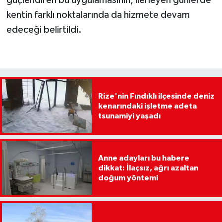
kentin farklı noktalarında da hizmete devam
edeceği belirtildi.
Rize'nin Fındıklı ilçesinde deniz
kenarındaki işletme adeta
tsunamiyi yaşadı
Anne adayları bu habere
dikkat: İlaçsız, ağrı azaltan
doğum yöntemi