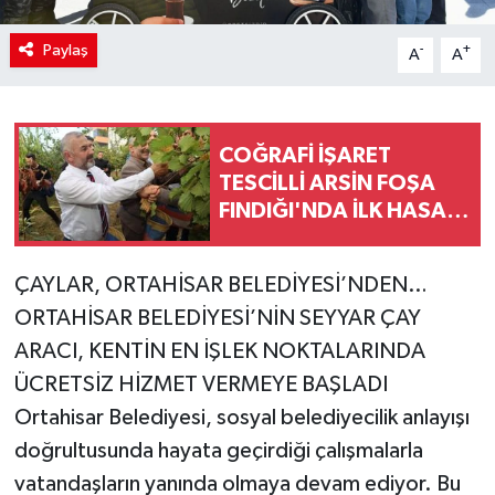
Paylaş
-
+
A
A
COĞRAFİ İŞARET
TESCİLLİ ARSİN FOŞA
FINDIĞI'NDA İLK HASAT
YAPILDI
ÇAYLAR, ORTAHİSAR BELEDİYESİ’NDEN…
ORTAHİSAR BELEDİYESİ’NİN SEYYAR ÇAY
ARACI, KENTİN EN İŞLEK NOKTALARINDA
ÜCRETSİZ HİZMET VERMEYE BAŞLADI
Ortahisar Belediyesi, sosyal belediyecilik anlayışı
doğrultusunda hayata geçirdiği çalışmalarla
vatandaşların yanında olmaya devam ediyor. Bu