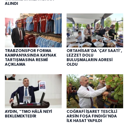
ALINDI
TRABZONSPOR FORMA
ORTAHİSAR’DA ‘ÇAY SAATİ’,
KAMPANYASINDA KAYNAK
LEZZET DOLU
TARTIŞMASINA RESMÎ
BULUŞMALARIN ADRESİ
AÇIKLAMA
OLDU
AYDIN, “TMO HÂLÂ NEYİ
COĞRAFİ İŞARET TESCİLLİ
BEKLEMEKTEDİR
ARSİN FOŞA FINDIĞI'NDA
İLK HASAT YAPILDI