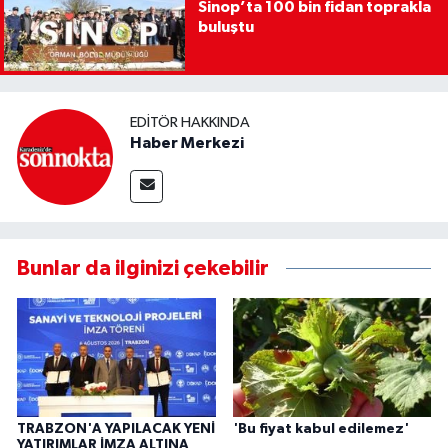
Sinop’ta 100 bin fidan toprakla
buluştu
EDITÖR HAKKINDA
Haber Merkezi
Bunlar da ilginizi çekebilir
TRABZON'A YAPILACAK YENİ
'Bu fiyat kabul edilemez'
YATIRIMLAR İMZA ALTINA