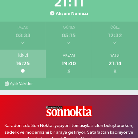
21:10
Akşam Namazı
İMSAK
GÜNEŞ
ÖĞLE
03:33
05:15
12:32
İKINDI
AKŞAM
YATSI
16:25
19:40
21:14
Aylık Vakitler
Karadenizde Son Nokta, yepyeni temasıyla sizleri buluştururken,
sadelik ve modernizmi bir araya getiriyor. Şatafattan kaçınıyor ve