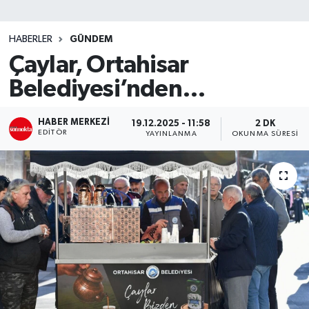
SİYASET
HABERLER
GÜNDEM
Çaylar, Ortahisar
Teknoloji
Belediyesi’nden…
TRABZON
HABER MERKEZI
19.12.2025 - 11:58
2 DK
TRABZONSPOR
EDITÖR
YAYINLANMA
OKUNMA SÜRESI
Yaşam