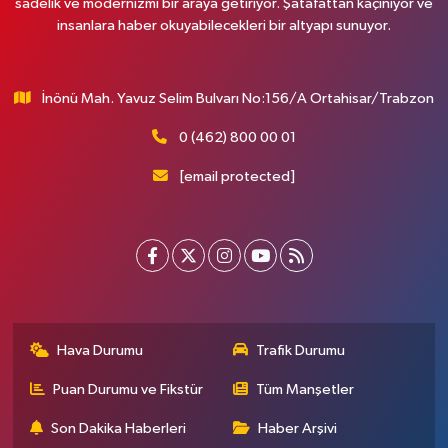
sadelik ve modernizmi bir araya getiriyor. Şatafattan kaçınıyor ve
insanlara haber okuyabilecekleri bir altyapı sunuyor.
İnönü Mah. Yavuz Selim Bulvarı No:156/A Ortahisar/Trabzon
0 (462) 800 00 01
[email protected]
Hava Durumu
Trafik Durumu
Puan Durumu ve Fikstür
Tüm Manşetler
Son Dakika Haberleri
Haber Arşivi