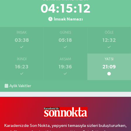
04:15:11
İmsak Namazı
İMSAK
GÜNEŞ
ÖĞLE
03:38
05:18
12:32
İKINDI
AKŞAM
YATSI
16:23
19:36
21:09
Aylık Vakitler
Karadenizde Son Nokta, yepyeni temasıyla sizleri buluştururken,