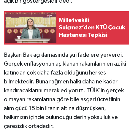
açık bir göstergesidir dedi.
Milletvekili
Suiçmez’den KTÜ Çocuk
Hastanesi Tepkisi
Başkan Bak açıklamasında şu ifadelere yerverdi.
Gerçek enflasyonun açıklanan rakamların en az iki
katından çok daha fazla olduğunu herkes
bilmektedir. Buna rağmen halkı daha ne kadar
kandıracaklarını merak ediyoruz. TÜİK’in gerçek
olmayan rakamlarına göre bile asgari ücretlinin
alım gücü 15 bin liranın altına düşmüşken,
halkımızın içinde bulunduğu derin yoksulluk ve
çaresizlik ortadadır.