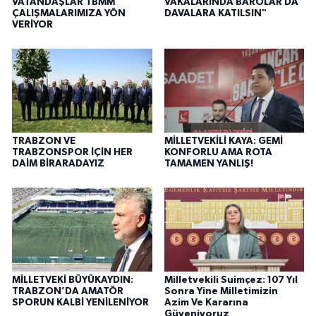
VATANDAŞLAR TBMM
VAKALARINDA BAROLAR DA
ÇALIŞMALARIMIZA YÖN
DAVALARA KATILSIN"
VERİYOR
TRABZON VE
MİLLETVEKİLİ KAYA: GEMİ
TRABZONSPOR İÇİN HER
KONFORLU AMA ROTA
DAİM BİRARADAYIZ
TAMAMEN YANLIŞ!
MİLLETVEKİ BÜYÜKAYDIN:
Milletvekili Suimçez: 107 Yıl
TRABZON’DA AMATÖR
Sonra Yine Milletimizin
SPORUN KALBİ YENİLENİYOR
Azim Ve Kararına
Güveniyoruz