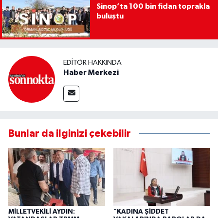
Sinop’ta 100 bin fidan toprakla
buluştu
EDITÖR HAKKINDA
Haber Merkezi
Bunlar da ilginizi çekebilir
MİLLETVEKİLİ AYDIN:
"KADINA ŞİDDET