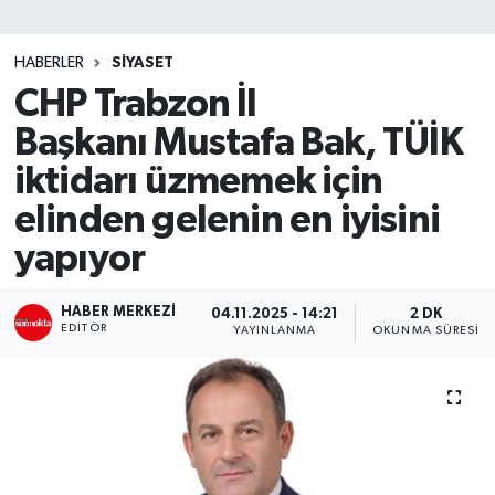
SİYASET
HABERLER
SİYASET
CHP Trabzon İl
Teknoloji
Başkanı Mustafa Bak, TÜİK
TRABZON
iktidarı üzmemek için
TRABZONSPOR
elinden gelenin en iyisini
yapıyor
Yaşam
HABER MERKEZI
04.11.2025 - 14:21
2 DK
EDITÖR
YAYINLANMA
OKUNMA SÜRESI