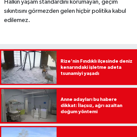
Halkın yaşam standardını korumayan, geçim
sıkıntısını görmezden gelen hiçbir politika kabul
edilemez.
Rize'nin Fındıklı ilçesinde deniz
kenarındaki işletme adeta
tsunamiyi yaşadı
Anne adayları bu habere
dikkat: İlaçsız, ağrı azaltan
doğum yöntemi