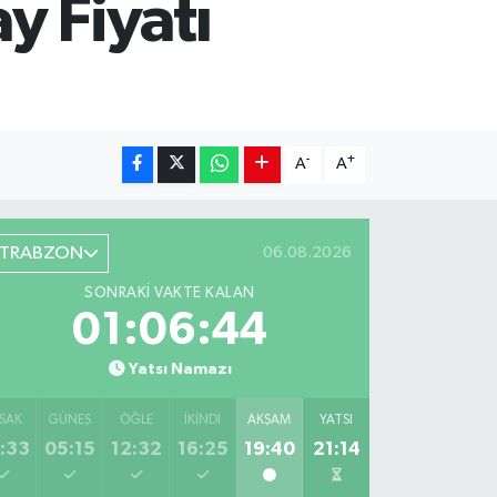
y Fiyatı
-
+
A
A
TRABZON
06.08.2026
SONRAKI VAKTE KALAN
01:06:43
Yatsı Namazı
SAK
GÜNEŞ
ÖĞLE
İKINDI
AKŞAM
YATSI
:33
05:15
12:32
16:25
19:40
21:14