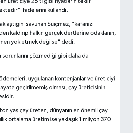
üreticiye 25 tl gibi fiyatların teklif
tedir" ifadelerini kullandı.
zaklaştığını savunan Suiçmez, "kafanızı
en kaldırıp halkın gerçek dertlerine odaklanın,
mamen yok etmek değilse" dedi.
n sorunlarını çözmediği gibi daha da
 ödemeleri, uygulanan kontenjanlar ve üreticiyi
ayata geçirilmemiş olması, çay üreticisinin
sidir.
n ton yaş çay üreten, dünyanın en önemli çay
llık ortalama üretim ise yaklaşık 1 milyon 370