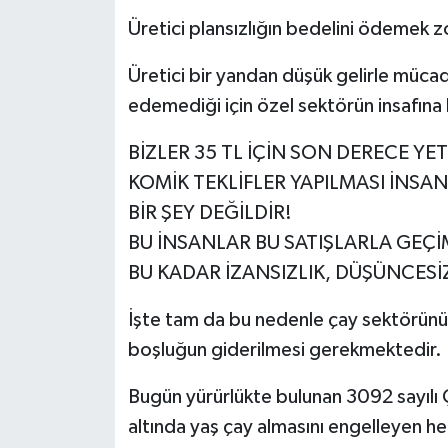
Üretici plansızlığın bedelini ödemek z
Üretici bir yandan düşük gelirle müc
edemediği için özel sektörün insafına 
BİZLER 35 TL İÇİN SON DERECE YET
KOMİK TEKLİFLER YAPILMASI İNSA
BİR ŞEY DEĞİLDİR!
BU İNSANLAR BU SATIŞLARLA GEÇİ
BU KADAR İZANSIZLIK, DÜŞÜNCESİZ
İşte tam da bu nedenle çay sektörünün
boşluğun giderilmesi gerekmektedir.
Bugün yürürlükte bulunan 3092 sayılı 
altında yaş çay almasını engelleyen h