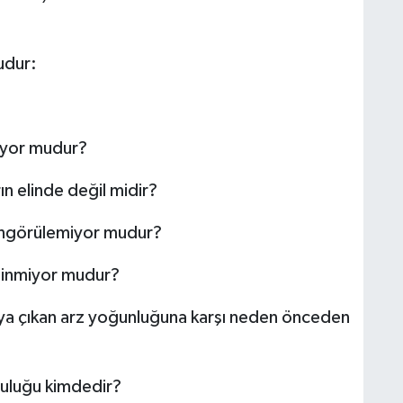
udur:
nmiyor mudur?
ın elinde değil midir?
öngörülemiyor mudur?
ilinmiyor mudur?
taya çıkan arz yoğunluğuna karşı neden önceden
luluğu kimdedir?