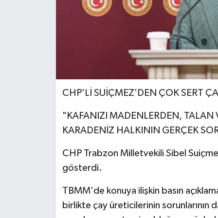
CHP'Lİ SUİÇMEZ'DEN ÇOK SERT ÇAY
"KAFANIZI MADENLERDEN, TALAN V
KARADENİZ HALKININ GERÇEK SO
CHP Trabzon Milletvekili Sibel Suiçmez
gösterdi.
TBMM'de konuya ilişkin basın açıkla
birlikte çay üreticilerinin sorunlarını