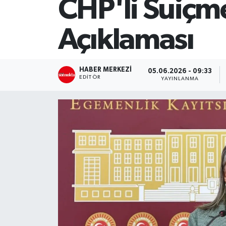
CHP'li Suiçme
SİYASET
Açıklaması
Teknoloji
TRABZON
HABER MERKEZI
05.06.2026 - 09:33
EDITÖR
YAYINLANMA
TRABZONSPOR
Yaşam