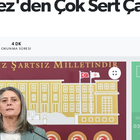
z'den Çok Sert Ça
4 DK
OKUNMA SÜRESI
İM
03