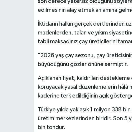
son derece yetersiz olduğunu söylerken 
edilmesinin alay etmek anlamına gelmek
İktidarın halkın gerçek dertlerinden u
madenlerden, talan ve yıkım siyasetind
tabii maksadınız çay üreticilerini ta
"2026 yaş çay sezonu, çay üreticisini
büyüdüğünü gözler önüne sermiştir.
Açıklanan fiyat, kaldırılan destekleme
koruyacak yasal düzenlemelerin hâlâ h
kaderine terk edildiğinin açık gösterge
Türkiye yılda yaklaşık 1 milyon 338 bi
üretim merkezlerinden biridir. Son 5 yı
bin tondur.