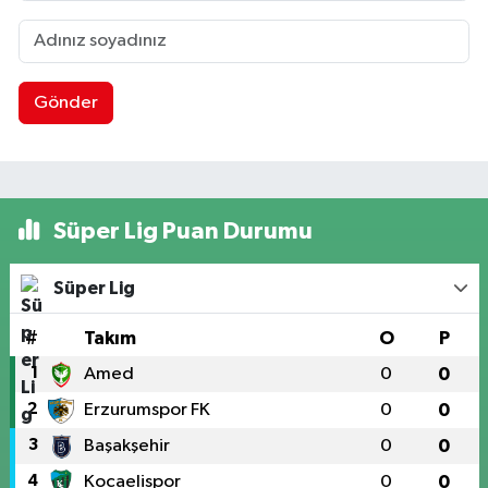
Gönder
Süper Lig Puan Durumu
Süper Lig
#
Takım
O
P
1
Amed
0
0
2
Erzurumspor FK
0
0
3
Başakşehir
0
0
4
Kocaelispor
0
0