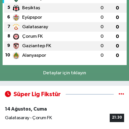
5
Beşiktaş
0
0
6
Eyüpspor
0
0
7
Galatasaray
0
0
8
Çorum FK
0
0
9
Gaziantep FK
0
0
10
Alanyaspor
0
0
Detaylar için tıklayın
Süper Lig Fikstür
14 Ağustos, Cuma
Galatasaray - Çorum FK
21:30