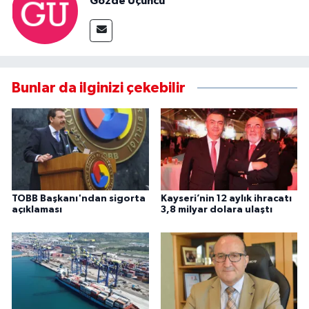
Gözde Üçüncü
Bunlar da ilginizi çekebilir
TOBB Başkanı'ndan sigorta
Kayseri’nin 12 aylık ihracatı
açıklaması
3,8 milyar dolara ulaştı