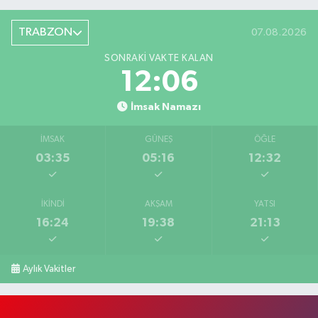
TRABZON
07.08.2026
SONRAKI VAKTE KALAN
12:06
İmsak Namazı
İMSAK
GÜNEŞ
ÖĞLE
03:35
05:16
12:32
İKINDI
AKŞAM
YATSI
16:24
19:38
21:13
Aylık Vakitler