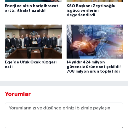
Enerji ve altın hariç ihracat
KSO Başkanı Zeytinoğlu
arttı, ithalat azaldı!
işgücü verilerini
değerlendirdi
Ege’de Ufuk Ocak rüzgarı
14 yıldır 424 milyon
esti
güvensiz ürüne set çekildi!
708 milyon ürün toplatıldı
Yorumlar