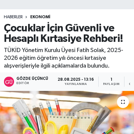
SİYASET
HABERLER
EKONOMİ
Çocuklar İçin Güvenli ve
Teknoloji
Hesaplı Kırtasiye Rehberi!
TRABZON
TÜKİD Yönetim Kurulu Üyesi Fatih Solak, 2025-
TRABZONSPOR
2026 eğitim öğretim yılı öncesi kırtasiye
alışverişleriyle ilgili açıklamalarda bulundu.
Yaşam
GÖZDE ÜÇÜNCÜ
28.08.2025 - 13:16
1
EDITÖR
YAYINLANMA
PAYLAŞIM
OK