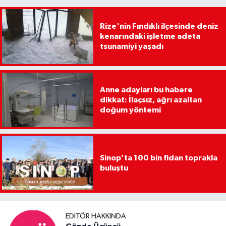
Rize'nin Fındıklı ilçesinde deniz
kenarındaki işletme adeta
tsunamiyi yaşadı
Anne adayları bu habere
dikkat: İlaçsız, ağrı azaltan
doğum yöntemi
Sinop’ta 100 bin fidan toprakla
buluştu
EDITÖR HAKKINDA