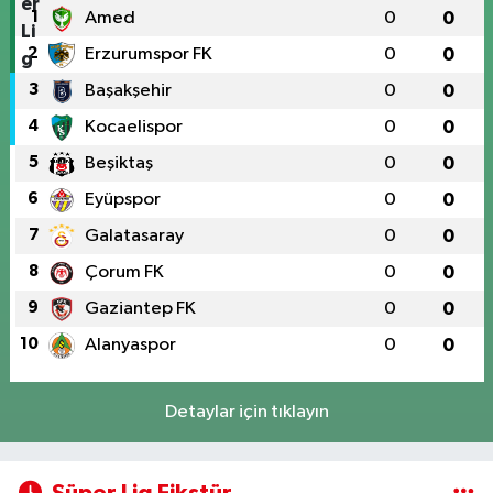
1
Amed
0
0
2
Erzurumspor FK
0
0
3
Başakşehir
0
0
4
Kocaelispor
0
0
5
Beşiktaş
0
0
6
Eyüpspor
0
0
7
Galatasaray
0
0
8
Çorum FK
0
0
9
Gaziantep FK
0
0
10
Alanyaspor
0
0
Detaylar için tıklayın