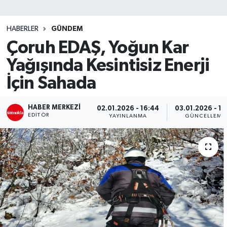
SİYASET
HABERLER
GÜNDEM
Çoruh EDAŞ, Yoğun Kar
Teknoloji
Yağışında Kesintisiz Enerji
TRABZON
İçin Sahada
TRABZONSPOR
HABER MERKEZI
02.01.2026 - 16:44
03.01.2026 - 14
EDITÖR
YAYINLANMA
GÜNCELLEME
Yaşam