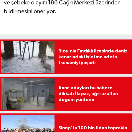
ve şebeke olayını 186 Çağrı Merkezi üzerinden
bildirmesini öneriyor.
Rize'nin Fındıklı ilçesinde deniz
kenarındaki işletme adeta
tsunamiyi yaşadı
Anne adayları bu habere
dikkat: İlaçsız, ağrı azaltan
doğum yöntemi
Sinop’ta 100 bin fidan toprakla