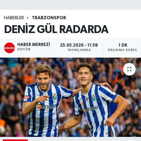
SİYASET
HABERLER
TRABZONSPOR
DENİZ GÜL RADARDA
Teknoloji
TRABZON
HABER MERKEZI
25.05.2026 - 11:58
1 DK
EDITÖR
YAYINLANMA
OKUNMA SÜRESI
TRABZONSPOR
Yaşam