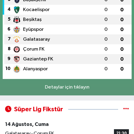
4
Kocaelispor
0
0
5
Beşiktaş
0
0
6
Eyüpspor
0
0
7
Galatasaray
0
0
8
Çorum FK
0
0
9
Gaziantep FK
0
0
10
Alanyaspor
0
0
Detaylar için tıklayın
Süper Lig Fikstür
14 Ağustos, Cuma
Galatasaray - Çorum FK
21:30