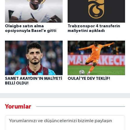
Olaigbe satın alma
Trabzonspor 4 transferin
opsiyonuyla Basel’e gitti
maliyetini açıkladı
SAMET AKAYDIN'IN MALİYETİ
OULAİ'YE DEV TEKLİF!
BELLİ OLDU!
Yorumlar