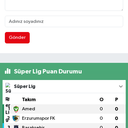
Gönder
Süper Lig Puan Durumu
Süper Lig
#
Takım
O
P
1
Amed
0
0
2
Erzurumspor FK
0
0
3
Başakşehir
0
0