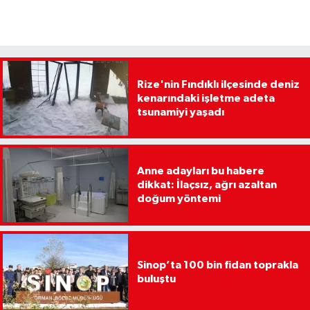
Rize'nin Fındıklı ilçesinde deniz
kenarındaki işletme adeta
tsunamiyi yaşadı
Anne adayları bu habere
dikkat: İlaçsız, ağrı azaltan
doğum yöntemi
Sinop’ta 100 bin fidan toprakla
buluştu