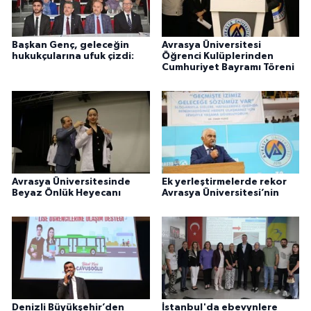
Başkan Genç, geleceğin
Avrasya Üniversitesi
hukukçularına ufuk çizdi:
Öğrenci Kulüplerinden
Cumhuriyet Bayramı Töreni
Avrasya Üniversitesinde
Ek yerleştirmelerde rekor
Beyaz Önlük Heyecanı
Avrasya Üniversitesi’nin
Denizli Büyükşehir’den
İstanbul'da ebevynlere