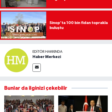
Sinop’ta 100 bin fidan toprakla
buluştu
EDITÖR HAKKINDA
Haber Merkezi
Bunlar da ilginizi çekebilir