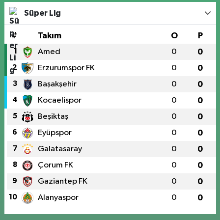
Süper Lig
#
Takım
O
P
1
Amed
0
0
2
Erzurumspor FK
0
0
3
Başakşehir
0
0
4
Kocaelispor
0
0
5
Beşiktaş
0
0
6
Eyüpspor
0
0
7
Galatasaray
0
0
8
Çorum FK
0
0
9
Gaziantep FK
0
0
10
Alanyaspor
0
0