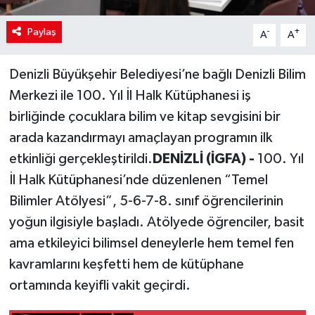
Paylaş
-
+
A
A
Denizli Büyükşehir Belediyesi’ne bağlı Denizli Bilim
Merkezi ile 100. Yıl İl Halk Kütüphanesi iş
birliğinde çocuklara bilim ve kitap sevgisini bir
arada kazandırmayı amaçlayan programın ilk
etkinliği gerçekleştirildi.
DENİZLİ (İGFA) -
100. Yıl
İl Halk Kütüphanesi’nde düzenlenen “Temel
Bilimler Atölyesi”, 5-6-7-8. sınıf öğrencilerinin
yoğun ilgisiyle başladı. Atölyede öğrenciler, basit
ama etkileyici bilimsel deneylerle hem temel fen
kavramlarını keşfetti hem de kütüphane
ortamında keyifli vakit geçirdi.