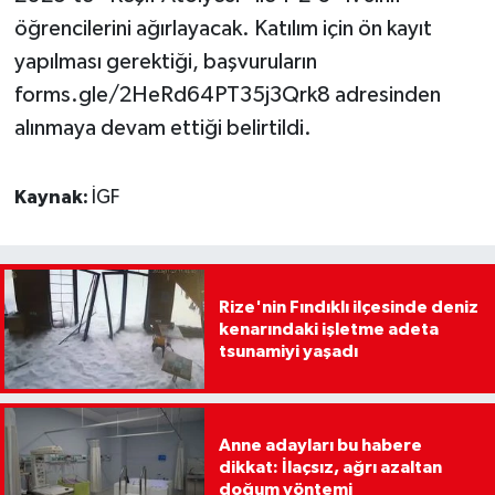
öğrencilerini ağırlayacak. Katılım için ön kayıt
yapılması gerektiği, başvuruların
forms.gle/2HeRd64PT35j3Qrk8 adresinden
alınmaya devam ettiği belirtildi.
Kaynak:
İGF
Rize'nin Fındıklı ilçesinde deniz
kenarındaki işletme adeta
tsunamiyi yaşadı
Anne adayları bu habere
dikkat: İlaçsız, ağrı azaltan
doğum yöntemi