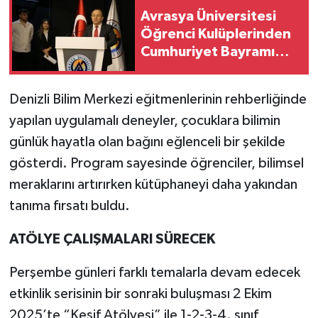
Avrasya Üniversitesi
Öğrenci Kulüplerinden
Cumhuriyet Bayramı
Töreni
Denizli Bilim Merkezi eğitmenlerinin rehberliğinde
yapılan uygulamalı deneyler, çocuklara bilimin
günlük hayatla olan bağını eğlenceli bir şekilde
gösterdi. Program sayesinde öğrenciler, bilimsel
meraklarını artırırken kütüphaneyi daha yakından
tanıma fırsatı buldu.
ATÖLYE ÇALIŞMALARI SÜRECEK
Perşembe günleri farklı temalarla devam edecek
etkinlik serisinin bir sonraki buluşması 2 Ekim
2025’te “Keşif Atölyesi” ile 1-2-3-4. sınıf