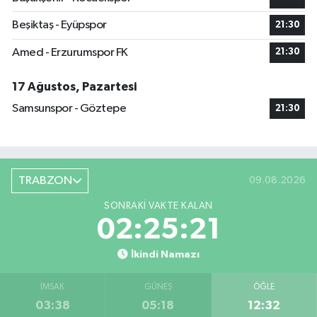
Beşiktaş - Eyüpspor
21:30
Amed - Erzurumspor FK
21:30
17 Ağustos, Pazartesi
Samsunspor - Göztepe
21:30
TRABZON
09.08.2026
SONRAKI VAKTE KALAN
02:25:20
İkindi Namazı
İMSAK
GÜNEŞ
ÖĞLE
03:38
05:18
12:32