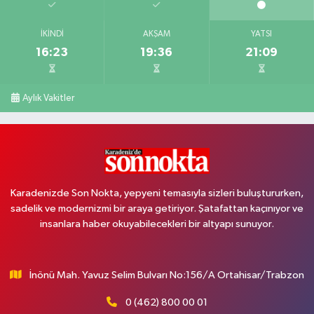
İKINDI
AKŞAM
YATSI
16:23
19:36
21:09
Aylık Vakitler
Karadenizde Son Nokta, yepyeni temasıyla sizleri buluştururken,
sadelik ve modernizmi bir araya getiriyor. Şatafattan kaçınıyor ve
insanlara haber okuyabilecekleri bir altyapı sunuyor.
İnönü Mah. Yavuz Selim Bulvarı No:156/A Ortahisar/Trabzon
0 (462) 800 00 01