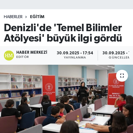
SİYASET
HABERLER
EĞİTİM
Denizli'de 'Temel Bilimler
Teknoloji
Atölyesi' büyük ilgi gördü
TRABZON
HABER MERKEZI
30.09.2025 - 17:54
30.09.2025 - 18
TRABZONSPOR
EDITÖR
YAYINLANMA
GÜNCELLEME
Yaşam