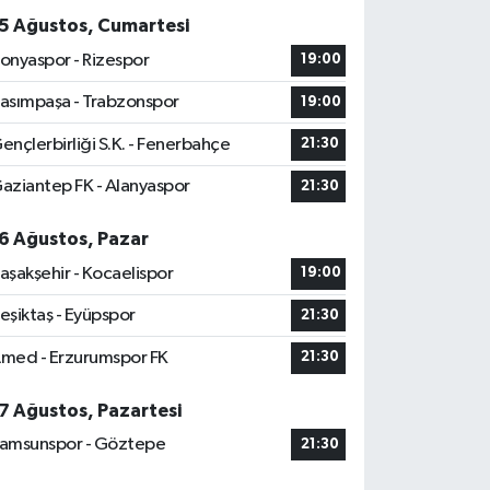
5 Ağustos, Cumartesi
onyaspor - Rizespor
19:00
asımpaşa - Trabzonspor
19:00
ençlerbirliği S.K. - Fenerbahçe
21:30
aziantep FK - Alanyaspor
21:30
6 Ağustos, Pazar
aşakşehir - Kocaelispor
19:00
eşiktaş - Eyüpspor
21:30
med - Erzurumspor FK
21:30
7 Ağustos, Pazartesi
amsunspor - Göztepe
21:30