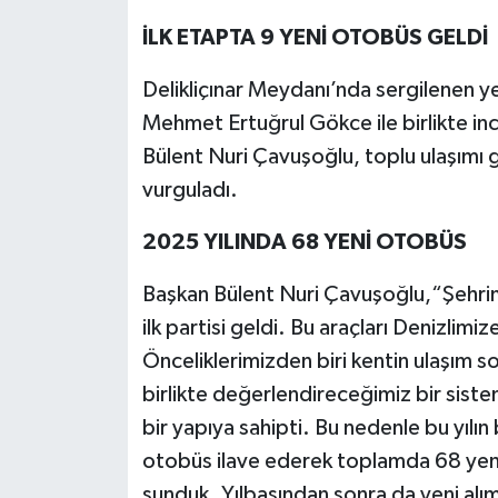
İLK ETAPTA 9 YENİ OTOBÜS GELDİ
Delikliçınar Meydanı’nda sergilenen y
Mehmet Ertuğrul Gökce ile birlikte in
Bülent Nuri Çavuşoğlu, toplu ulaşımı ge
vurguladı.
2025 YILINDA 68 YENİ OTOBÜS
Başkan Bülent Nuri Çavuşoğlu,“Şehrimi
ilk partisi geldi. Bu araçları Denizli
Önceliklerimizden biri kentin ulaşım 
birlikte değerlendireceğimiz bir siste
bir yapıya sahipti. Bu nedenle bu yılı
otobüs ilave ederek toplamda 68 yen
sunduk. Yılbaşından sonra da yeni al