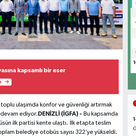
1
Edebiyat dünyasına kapsamlı bir eser
e
i toplu ulaşımda konfor ve güvenliği artırmak
 devam ediyor.
DENİZLİ (İGFA) -
Bu kapsamda
1
n ilk partisi kente ulaştı. İlk etapta teslim
G
toplam belediye otobüs sayısı 322’ye yükseldi.