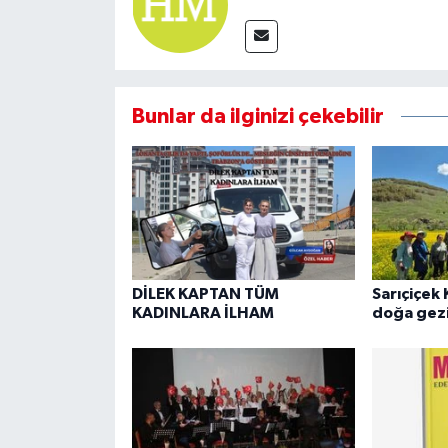
Bunlar da ilginizi çekebilir
DİLEK KAPTAN TÜM
Sarıçiçek 
KADINLARA İLHAM
doğa gezi