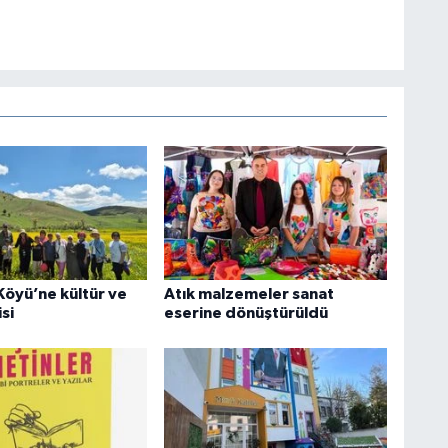
Köyü’ne kültür ve
Atık malzemeler sanat
si
eserine dönüştürüldü