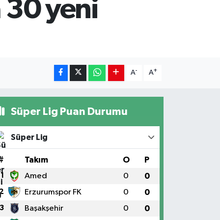
a 30 yeni
-
+
A
A
Süper Lig Puan Durumu
Süper Lig
#
Takım
O
P
1
Amed
0
0
2
Erzurumspor FK
0
0
3
Başakşehir
0
0