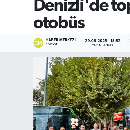
Denizli'de to
SİYASET
otobüs
Teknoloji
TRABZON
HABER MERKEZI
29.09.2025 - 15:52
EDITÖR
YAYINLANMA
TRABZONSPOR
Yaşam