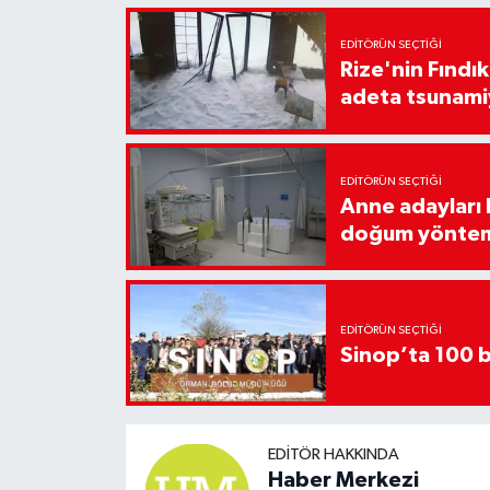
EDITÖRÜN SEÇTIĞI
Rize'nin Fındık
adeta tsunami
EDITÖRÜN SEÇTIĞI
Anne adayları b
doğum yönte
EDITÖRÜN SEÇTIĞI
Sinop’ta 100 b
EDITÖR HAKKINDA
Haber Merkezi