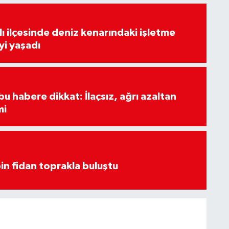
lı ilçesinde deniz kenarındaki işletme
yi yaşadı
u habere dikkat: İlaçsız, ağrı azaltan
mi
in fidan toprakla buluştu