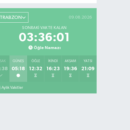
TRABZON
09.08.2026
SONRAKI VAKTE KALAN
03:36:00
Öğle Namazı
SAK
GÜNEŞ
ÖĞLE
İKINDI
AKŞAM
YATSI
:38
05:18
12:32
16:23
19:36
21:09
Aylık Vakitler