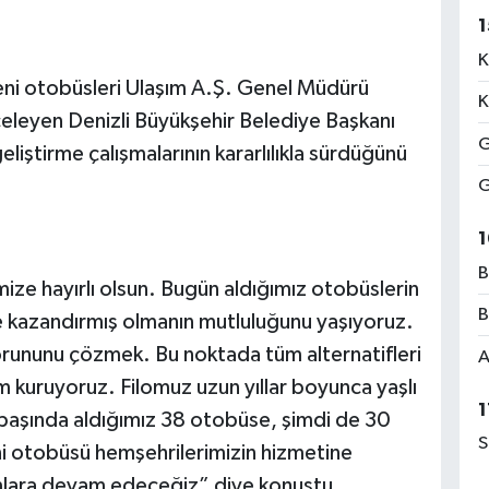
1
K
eni otobüsleri Ulaşım A.Ş. Genel Müdürü
K
celeyen Denizli Büyükşehir Belediye Başkanı
G
liştirme çalışmalarının kararlılıkla sürdüğünü
G
1
B
ze hayırlı olsun. Bugün aldığımız otobüslerin
B
mize kazandırmış olmanın mutluluğunu yaşıyoruz.
sorununu çözmek. Bu noktada tüm alternatifleri
A
m kuruyoruz. Filomuz uzun yıllar boyunca yaşlı
1
n başında aldığımız 38 otobüse, şimdi de 30
S
i otobüsü hemşehrilerimizin hizmetine
ımlara devam edeceğiz” diye konuştu