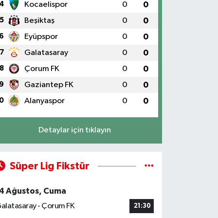
4
Kocaelispor
0
0
5
Beşiktaş
0
0
6
Eyüpspor
0
0
7
Galatasaray
0
0
8
Çorum FK
0
0
9
Gaziantep FK
0
0
0
Alanyaspor
0
0
Detaylar için tıklayın
Süper Lig Fikstür
4 Ağustos, Cuma
alatasaray - Çorum FK
21:30