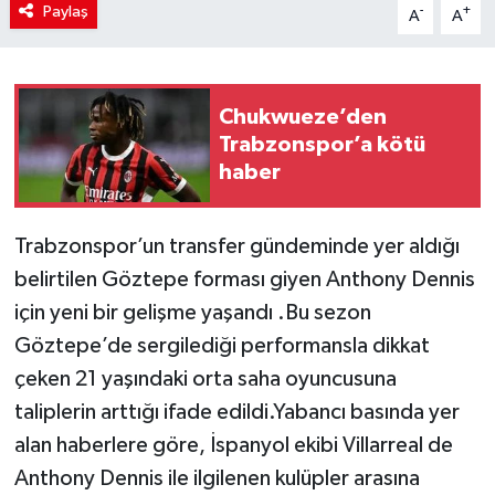
Paylaş
-
+
A
A
Chukwueze’den
Trabzonspor’a kötü
haber
Trabzonspor’un transfer gündeminde yer aldığı
belirtilen Göztepe forması giyen Anthony Dennis
için yeni bir gelişme yaşandı .Bu sezon
Göztepe’de sergilediği performansla dikkat
çeken 21 yaşındaki orta saha oyuncusuna
taliplerin arttığı ifade edildi.Yabancı basında yer
alan haberlere göre, İspanyol ekibi Villarreal de
Anthony Dennis ile ilgilenen kulüpler arasına