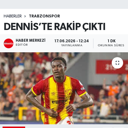
SİYASET
HABERLER
TRABZONSPOR
DENNİS’TE RAKİP ÇIKTI
Teknoloji
TRABZON
HABER MERKEZI
17.06.2026 - 12:24
1 DK
EDITÖR
YAYINLANMA
OKUNMA SÜRESI
TRABZONSPOR
Yaşam