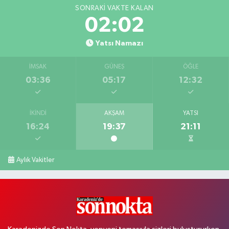
SONRAKI VAKTE KALAN
02:01
Yatsı Namazı
İMSAK
GÜNEŞ
ÖĞLE
03:36
05:17
12:32
İKINDI
AKŞAM
YATSI
16:24
19:37
21:11
Aylık Vakitler