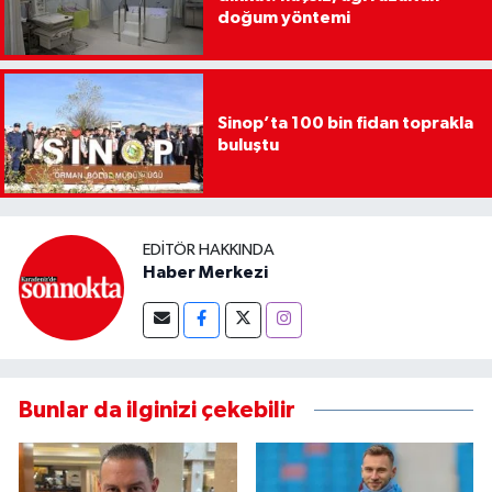
doğum yöntemi
Sinop’ta 100 bin fidan toprakla
buluştu
EDITÖR HAKKINDA
Haber Merkezi
Bunlar da ilginizi çekebilir