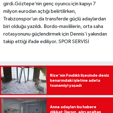
girdi.Göztepe’nin genç oyuncu için kapıyı 7
milyon eurodan açtığı belirtilirken,
Trabzonspor’un da transferde güçlü adaylardan
biri olduğu yazıldı. Bordo-mavililerin, orta saha
rotasyonunu güçlendirmek için Dennis’i yakından
takip ettiği ifade ediliyor. SPOR SERVİSİ
Rize'nin Fındıklı ilçesinde deniz
kenarındaki işletme adeta
tsunamiyi yaşadı
Anne adayları bu habere
dikkat: İlaçsız, ağrı azaltan