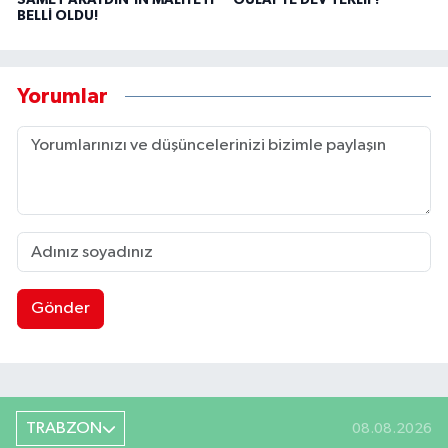
SAMET AKAYDIN'IN MALİYETİ
OULAİ'YE DEV TEKLİF!
BELLİ OLDU!
Yorumlar
Gönder
TRABZON
08.08.2026