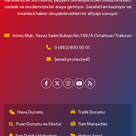
Karadenizde Son Nokta, yepyeni temasıyla sizleri buluştururken,
sadelik ve modernizmi bir araya getiriyor. Şatafattan kaçınıyor ve
insanlara haber okuyabilecekleri bir altyapı sunuyor.
İnönü Mah. Yavuz Selim Bulvarı No:156/A Ortahisar/Trabzon
0 (462) 800 00 01
[email protected]
Hava Durumu
Trafik Durumu
Puan Durumu ve Fikstür
Tüm Manşetler
Son Dakika Haberleri
Haber Arşivi