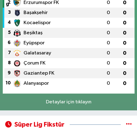
2
Erzurumspor FK
0
0
3
Başakşehir
0
0
4
Kocaelispor
0
0
5
Beşiktaş
0
0
6
Eyüpspor
0
0
7
Galatasaray
0
0
8
Çorum FK
0
0
9
Gaziantep FK
0
0
10
Alanyaspor
0
0
Detaylar için tıklayın
Süper Lig Fikstür