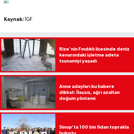
Kaynak:
İGF
Rize'nin Fındıklı ilçesinde deniz
kenarındaki işletme adeta
tsunamiyi yaşadı
Anne adayları bu habere
dikkat: İlaçsız, ağrı azaltan
doğum yöntemi
Sinop’ta 100 bin fidan toprakla
buluştu