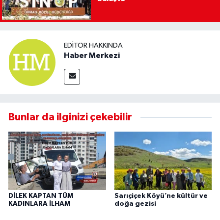
EDITÖR HAKKINDA
Haber Merkezi
Bunlar da ilginizi çekebilir
DİLEK KAPTAN TÜM
Sarıçiçek Köyü’ne kültür ve
KADINLARA İLHAM
doğa gezisi