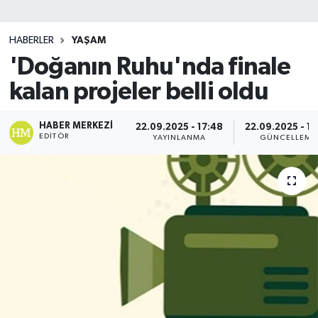
SİYASET
HABERLER
YAŞAM
'Doğanın Ruhu'nda finale
Teknoloji
kalan projeler belli oldu
TRABZON
HABER MERKEZI
22.09.2025 - 17:48
22.09.2025 - 17
TRABZONSPOR
EDITÖR
YAYINLANMA
GÜNCELLEME
Yaşam