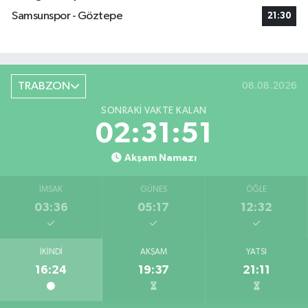
Samsunspor - Göztepe
21:30
TRABZON
08.08.2026
SONRAKI VAKTE KALAN
02:31:50
Akşam Namazı
İMSAK
GÜNEŞ
ÖĞLE
03:36
05:17
12:32
İKINDI
AKŞAM
YATSI
16:24
19:37
21:11