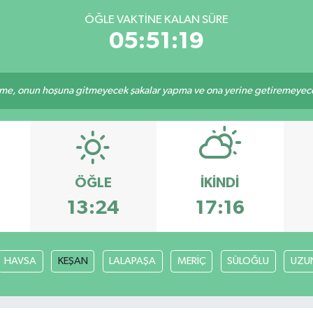
ÖĞLE VAKTINE KALAN SÜRE
05:51:18
e, onun hoşuna gitmeyecek şakalar yapma ve ona yerine getiremeyeceği
ÖĞLE
İKINDI
13:24
17:16
HAVSA
KEŞAN
LALAPAŞA
MERİÇ
SÜLOĞLU
UZU