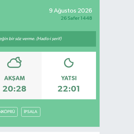
9 Ağustos 2026
26 Safer 1448
n bir söz verme. (Hadis-i şerif)
AKŞAM
YATSI
20:28
22:01
NKÖPRÜ
İPSALA