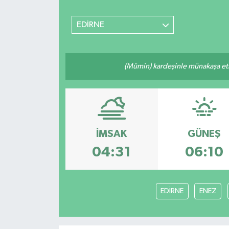
SİYASET
EDİRNE
Teknoloji
(Mümin) kardeşinle münakaşa etm
TRABZON
TRABZONSPOR
Yaşam
İMSAK
GÜNEŞ
04:31
06:10
EDİRNE
ENEZ