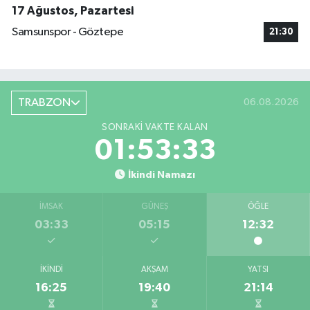
17 Ağustos, Pazartesi
Samsunspor - Göztepe
21:30
TRABZON
06.08.2026
SONRAKI VAKTE KALAN
01:53:32
İkindi Namazı
İMSAK
GÜNEŞ
ÖĞLE
03:33
05:15
12:32
İKINDI
AKŞAM
YATSI
16:25
19:40
21:14