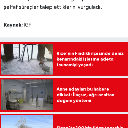
şeffaf süreçler talep ettiklerini vurguladı.
Kaynak:
İGF
Rize'nin Fındıklı ilçesinde deniz
kenarındaki işletme adeta
tsunamiyi yaşadı
Anne adayları bu habere
dikkat: İlaçsız, ağrı azaltan
doğum yöntemi
Sinop’ta 100 bin fidan toprakla