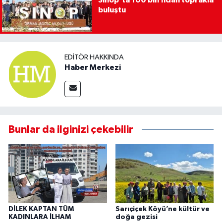
buluştu
EDITÖR HAKKINDA
Haber Merkezi
Bunlar da ilginizi çekebilir
DİLEK KAPTAN TÜM
Sarıçiçek Köyü’ne kültür ve
KADINLARA İLHAM
doğa gezisi