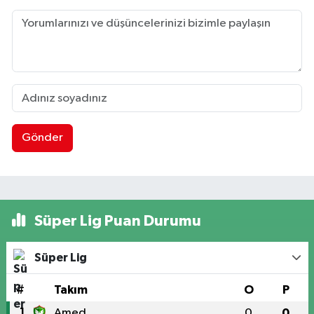
Gönder
Süper Lig Puan Durumu
Süper Lig
#
Takım
O
P
1
Amed
0
0