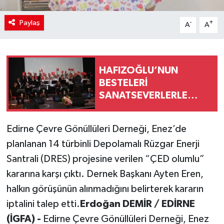
Paylaş
-
+
A
A
HAFIZOĞLU’NUN
BESTELERİ
SANATSEVERLERLE
BULUŞTU
Edirne Çevre Gönüllüleri Derneği, Enez’de
planlanan 14 türbinli Depolamalı Rüzgar Enerji
Santrali (DRES) projesine verilen “ÇED olumlu”
kararına karşı çıktı. Dernek Başkanı Ayten Eren,
halkın görüşünün alınmadığını belirterek kararın
iptalini talep etti.
Erdoğan DEMİR / EDİRNE
(İGFA) -
Edirne Çevre Gönüllüleri Derneği, Enez