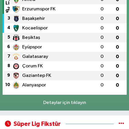
2
Erzurumspor FK
0
0
3
Başakşehir
0
0
4
Kocaelispor
0
0
5
Beşiktaş
0
0
6
Eyüpspor
0
0
7
Galatasaray
0
0
8
Çorum FK
0
0
9
Gaziantep FK
0
0
10
Alanyaspor
0
0
Detaylar için tıklayın
Süper Lig Fikstür