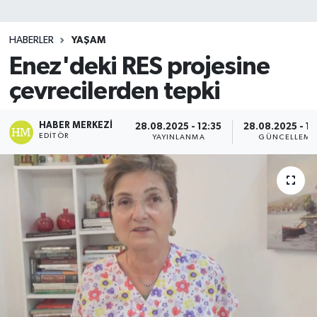
SİYASET
HABERLER
YAŞAM
Enez'deki RES projesine
Teknoloji
çevrecilerden tepki
TRABZON
HABER MERKEZI
28.08.2025 - 12:35
28.08.2025 - 12
TRABZONSPOR
EDITÖR
YAYINLANMA
GÜNCELLEME
Yaşam