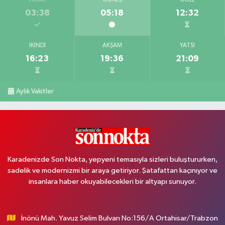
İMSAK
GÜNEŞ
ÖĞLE
03:38
05:18
12:32
İKINDI
AKŞAM
YATSI
16:23
19:36
21:09
Aylık Vakitler
Karadenizde Son Nokta, yepyeni temasıyla sizleri buluştururken,
sadelik ve modernizmi bir araya getiriyor. Şatafattan kaçınıyor ve
insanlara haber okuyabilecekleri bir altyapı sunuyor.
İnönü Mah. Yavuz Selim Bulvarı No:156/A Ortahisar/Trabzon