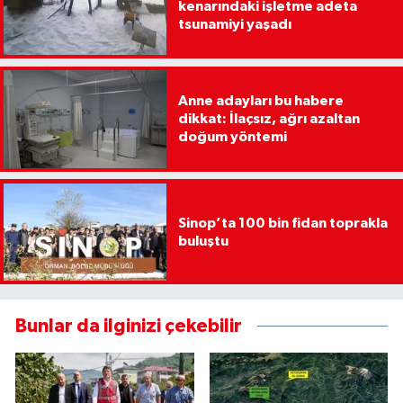
kenarındaki işletme adeta
tsunamiyi yaşadı
Anne adayları bu habere
dikkat: İlaçsız, ağrı azaltan
doğum yöntemi
Sinop’ta 100 bin fidan toprakla
buluştu
Bunlar da ilginizi çekebilir