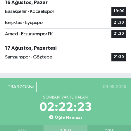
16 Ağustos, Pazar
Başakşehir - Kocaelispor
19:00
Beşiktaş - Eyüpspor
21:30
Amed - Erzurumspor FK
21:30
17 Ağustos, Pazartesi
Samsunspor - Göztepe
21:30
TRABZON
09.08.2026
SONRAKI VAKTE KALAN
02:22:22
Öğle Namazı