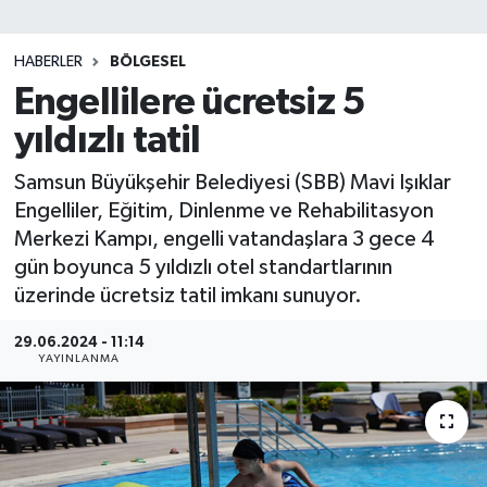
SİYASET
HABERLER
BÖLGESEL
Engellilere ücretsiz 5
Teknoloji
yıldızlı tatil
TRABZON
Samsun Büyükşehir Belediyesi (SBB) Mavi Işıklar
TRABZONSPOR
Engelliler, Eğitim, Dinlenme ve Rehabilitasyon
Merkezi Kampı, engelli vatandaşlara 3 gece 4
Yaşam
gün boyunca 5 yıldızlı otel standartlarının
üzerinde ücretsiz tatil imkanı sunuyor.
29.06.2024 - 11:14
YAYINLANMA