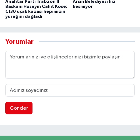
Anahtar Parti Trabzon İl
Arsin Belediyesi hız
Başkanı Hüseyin Cahit Köse:
kesmiyor
C130 uçak kazası hepimizin
yüreğini dağladı
Yorumlar
Gönder