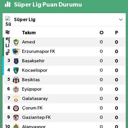
Süper Lig Puan Durumu
Süper Lig
#
Takım
O
P
1
Amed
0
0
2
Erzurumspor FK
0
0
3
Başakşehir
0
0
4
Kocaelispor
0
0
5
Beşiktaş
0
0
6
Eyüpspor
0
0
7
Galatasaray
0
0
8
Çorum FK
0
0
9
Gaziantep FK
0
0
10
Alanyaspor
0
0