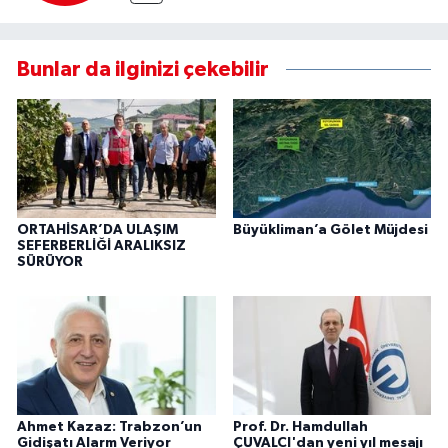
Bunlar da ilginizi çekebilir
ORTAHİSAR’DA ULAŞIM
Büyükliman’a Gölet Müjdesi
SEFERBERLİĞİ ARALIKSIZ
SÜRÜYOR
Ahmet Kazaz: Trabzon’un
Prof. Dr. Hamdullah
Gidişatı Alarm Veriyor
ÇUVALCI'dan yeni yıl mesajı