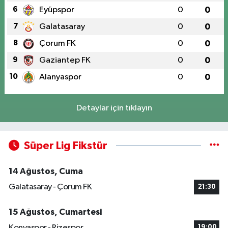
6
Eyüpspor
0
0
7
Galatasaray
0
0
8
Çorum FK
0
0
9
Gaziantep FK
0
0
10
Alanyaspor
0
0
Detaylar için tıklayın
Süper Lig Fikstür
14 Ağustos, Cuma
Galatasaray - Çorum FK
21:30
15 Ağustos, Cumartesi
Konyaspor - Rizespor
19:00