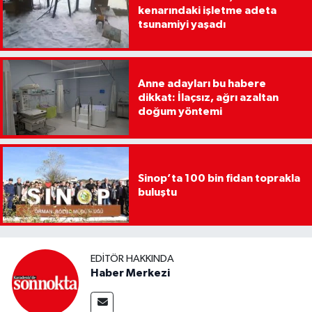
kenarındaki işletme adeta
tsunamiyi yaşadı
Anne adayları bu habere
dikkat: İlaçsız, ağrı azaltan
doğum yöntemi
Sinop’ta 100 bin fidan toprakla
buluştu
EDITÖR HAKKINDA
Haber Merkezi