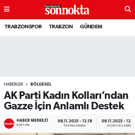
BÖLGESEL
Hava Durumu
TRABZONSPOR
TRABZON
GÜNDEM
EĞİTİM
Trafik Durumu
EKONOMİ
Süper Lig Puan Durumu ve Fikstür
GENEL
Tüm Manşetler
GÜNDEM
Son Dakika Haberleri
HABERLER
BÖLGESEL
AK Parti Kadın Kolları’ndan
Kültür sanat
Haber Arşivi
Gazze İçin Anlamlı Destek
MAGAZİN
HABER MERKEZI
08.11.2025 - 12:18
08.11.2025 - 12:2
EDITÖR
YAYINLANMA
GÜNCELLEME
SAĞLIK