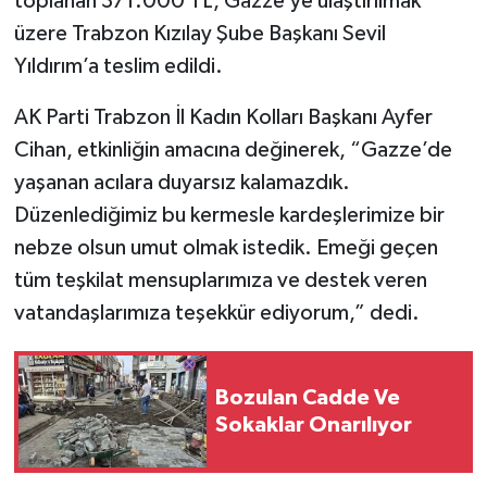
toplanan 371.000 TL, Gazze’ye ulaştırılmak
üzere Trabzon Kızılay Şube Başkanı Sevil
Yıldırım’a teslim edildi.
AK Parti Trabzon İl Kadın Kolları Başkanı Ayfer
Cihan, etkinliğin amacına değinerek, “Gazze’de
yaşanan acılara duyarsız kalamazdık.
Düzenlediğimiz bu kermesle kardeşlerimize bir
nebze olsun umut olmak istedik. Emeği geçen
tüm teşkilat mensuplarımıza ve destek veren
vatandaşlarımıza teşekkür ediyorum,” dedi.
Bozulan Cadde Ve
Sokaklar Onarılıyor