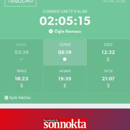
TRABZON
10.08.2026
SONRAKI VAKTE KALAN
02:05:14
Öğle Namazı
İMSAK
GÜNEŞ
ÖĞLE
03:39
05:19
12:32
İKINDI
AKŞAM
YATSI
16:23
19:35
21:07
Aylık Vakitler