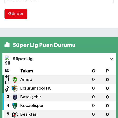
Gönder
Süper Lig Puan Durumu
Süper Lig
#
Takım
O
P
1
Amed
0
0
2
Erzurumspor FK
0
0
3
Başakşehir
0
0
4
Kocaelispor
0
0
5
Beşiktaş
0
0