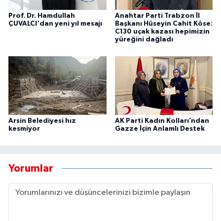
Prof. Dr. Hamdullah
Anahtar Parti Trabzon İl
ÇUVALCI'dan yeni yıl mesajı
Başkanı Hüseyin Cahit Köse:
C130 uçak kazası hepimizin
yüreğini dağladı
Arsin Belediyesi hız
AK Parti Kadın Kolları’ndan
kesmiyor
Gazze İçin Anlamlı Destek
Yorumlar