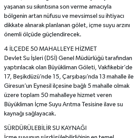
yaşanan su sıkıntısına son verme amacıyla
bölgenin artan nüfusu ve mevsimsel su ihtiyacı
dikkate alınarak planlanan gölet, içme suyu arzını
önemli ölçüde güçlendirecek.
4 İLÇEDE 50 MAHALLEYE HİZMET
Devlet Su İşleri (DSİ) Genel Müdürlüğü tarafından
yaptırılacak olan Büyükliman Göleti, Vakfıkebir’de
17, Beşikdüzü’nde 15, Çarşıbaşı’nda 13 mahalle ile
Giresun’un Eynesil ilçesine bağlı 5 mahalle olmak
üzere toplam 50 mahalleye hizmet veren
Büyükliman İçme Suyu Arıtma Tesisine ilave su
kaynağı sağlayacak.
SÜRDÜRÜLEBİLİR SU KAYNAĞI
İçme suyunun sürdürülebilirliğinin en temel