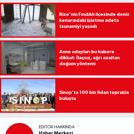
Rize'nin Fındıklı ilçesinde deniz
kenarındaki işletme adeta
tsunamiyi yaşadı
Anne adayları bu habere
dikkat: İlaçsız, ağrı azaltan
doğum yöntemi
Sinop’ta 100 bin fidan toprakla
buluştu
EDITÖR HAKKINDA
Haber Merkezi