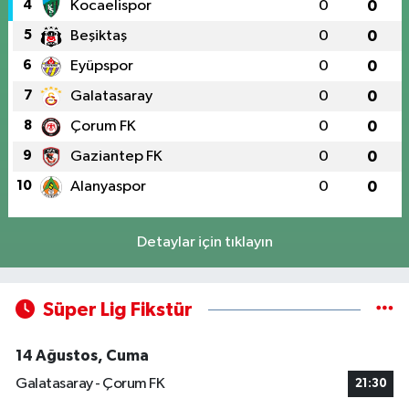
4
Kocaelispor
0
0
5
Beşiktaş
0
0
6
Eyüpspor
0
0
7
Galatasaray
0
0
8
Çorum FK
0
0
9
Gaziantep FK
0
0
10
Alanyaspor
0
0
Detaylar için tıklayın
Süper Lig Fikstür
14 Ağustos, Cuma
Galatasaray - Çorum FK
21:30