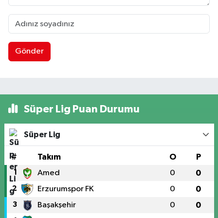
Gönder
Süper Lig Puan Durumu
Süper Lig
#
Takım
O
P
1
Amed
0
0
2
Erzurumspor FK
0
0
3
Başakşehir
0
0