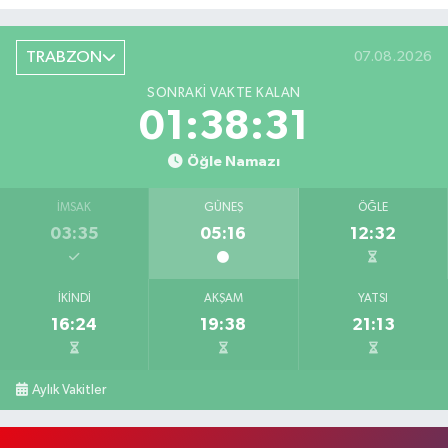
TRABZON
07.08.2026
SONRAKI VAKTE KALAN
01:38:30
Öğle Namazı
İMSAK
GÜNEŞ
ÖĞLE
03:35
05:16
12:32
İKINDI
AKŞAM
YATSI
16:24
19:38
21:13
Aylık Vakitler