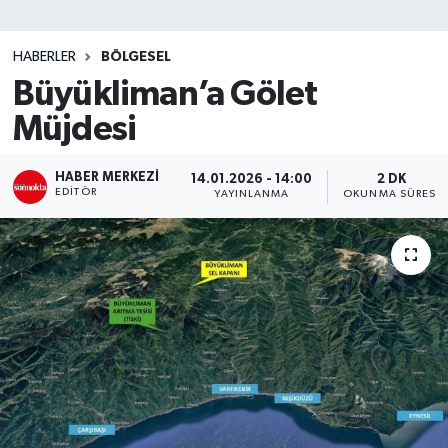
SİYASET
HABERLER
BÖLGESEL
Büyükliman’a Gölet
Teknoloji
Müjdesi
TRABZON
HABER MERKEZI
14.01.2026 - 14:00
2 DK
TRABZONSPOR
EDITÖR
YAYINLANMA
OKUNMA SÜRESI
Yaşam