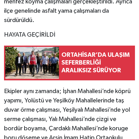
menfez koyma çalışmaları gerçekleştirildi. Ayrıca
ilçe genelinde asfalt yama çalışmaları da
sürdürüldü.
HAYATA GEÇİRİLDİ
ORTAHİSAR’DA ULAŞIM
SEFERBERLİĞİ
ARALIKSIZ SÜRÜYOR
Ekipler aynı zamanda; İşhan Mahallesi’nde köprü
yapımı, Yolüstü ve Yeşilköy Mahallelerinde taş
duvar örme çalışması, Yeşilyalı Mahallesi’nde yol
serme çalışması, Yalı Mahallesi’nde çizgi ve
bordür boyama, Çardaklı Mahallesi’nde koruge
boru döşeme ve Arsin İmam Hatip Ortaokulu