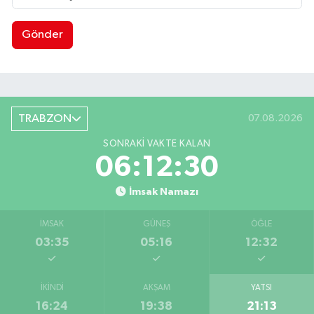
Gönder
TRABZON
07.08.2026
SONRAKI VAKTE KALAN
06:12:29
İmsak Namazı
İMSAK
GÜNEŞ
ÖĞLE
03:35
05:16
12:32
İKINDI
AKŞAM
YATSI
16:24
19:38
21:13