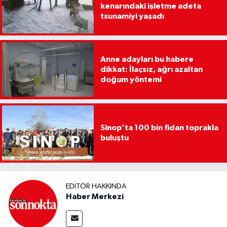
kenarındaki işletme adeta
tsunamiyi yaşadı
Anne adayları bu habere
dikkat: İlaçsız, ağrı azaltan
doğum yöntemi
Sinop’ta 100 bin fidan toprakla
buluştu
EDITÖR HAKKINDA
Haber Merkezi