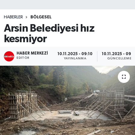
SİYASET
HABERLER
BÖLGESEL
Arsin Belediyesi hız
Teknoloji
kesmiyor
TRABZON
HABER MERKEZI
10.11.2025 - 09:10
10.11.2025 - 09:1
TRABZONSPOR
EDITÖR
YAYINLANMA
GÜNCELLEME
Yaşam