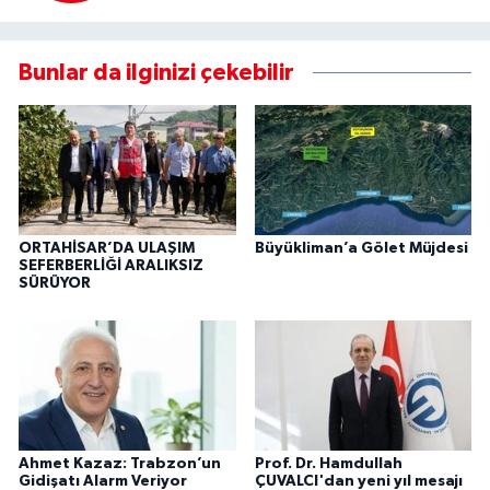
Bunlar da ilginizi çekebilir
ORTAHİSAR’DA ULAŞIM
Büyükliman’a Gölet Müjdesi
SEFERBERLİĞİ ARALIKSIZ
SÜRÜYOR
Ahmet Kazaz: Trabzon’un
Prof. Dr. Hamdullah
Gidişatı Alarm Veriyor
ÇUVALCI'dan yeni yıl mesajı