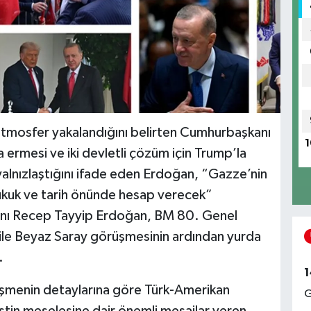
r atmosfer yakalandığını belirten Cumhurbaşkanı
1
 ermesi ve iki devletli çözüm için Trump’la
n yalnızlaştığını ifade eden Erdoğan, “Gazze’nin
hukuk ve tarih önünde hesap verecek”
ı Recep Tayyip Erdoğan, BM 80. Genel
ile Beyaz Saray görüşmesinin ardından yurda
.
1
rüşmenin detaylarına göre Türk-Amerikan
G
ilistin meselesine dair önemli mesajlar veren