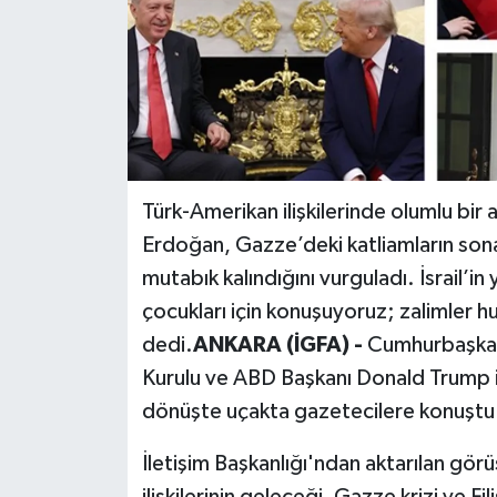
Türk-Amerikan ilişkilerinde olumlu bi
Erdoğan, Gazze’deki katliamların sona
mutabık kalındığını vurguladı. İsrail’i
çocukları için konuşuyoruz; zalimler 
dedi.
ANKARA (İGFA) -
Cumhurbaşkan
Kurulu ve ABD Başkanı Donald Trump 
dönüşte uçakta gazetecilere konuştu
İletişim Başkanlığı'ndan aktarılan gö
ilişkilerinin geleceği, Gazze krizi ve F