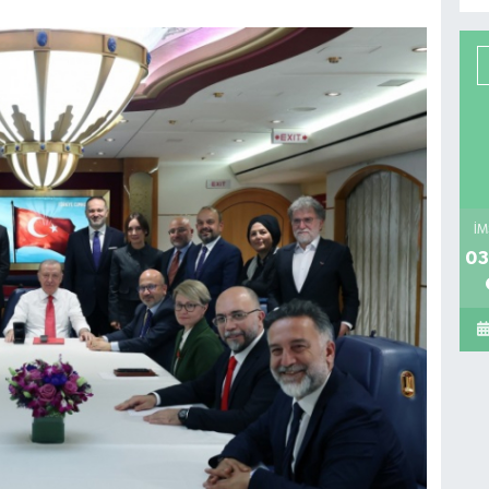
İM
03