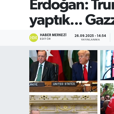
Erdoğan: Tru
SİYASET
yaptık... Gazz
Teknoloji
TRABZON
HABER MERKEZI
26.09.2025 - 14:54
EDITÖR
YAYINLANMA
TRABZONSPOR
Yaşam