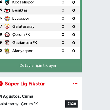
4
Kocaelispor
0
0
5
Beşiktaş
0
0
6
Eyüpspor
0
0
7
Galatasaray
0
0
8
Çorum FK
0
0
9
Gaziantep FK
0
0
0
Alanyaspor
0
0
Detaylar için tıklayın
Süper Lig Fikstür
4 Ağustos, Cuma
alatasaray - Çorum FK
21:30