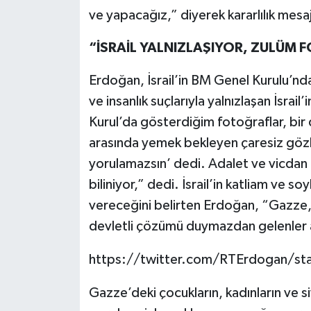
ve yapacağız,” diyerek kararlılık mesaj
“İSRAİL YALNIZLAŞIYOR, ZULÜM
Erdoğan, İsrail’in BM Genel Kurulu’nda
ve insanlık suçlarıyla yalnızlaşan İsrail’
Kurul’da gösterdiğim fotoğraflar, bir de
arasında yemek bekleyen çaresiz gözler
yorulamazsın’ dedi. Adalet ve vicdan 
biliniyor,” dedi. İsrail’in katliam ve s
vereceğini belirten Erdoğan, “Gazze, Fi
devletli çözümü duymazdan gelenler ar
https://twitter.com/RTErdogan/s
Gazze’deki çocukların, kadınların ve si