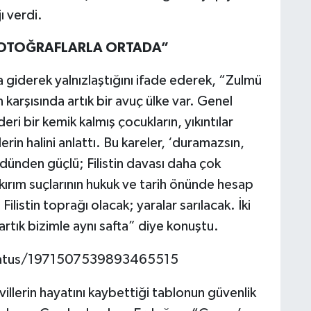
ı verdi.
 FOTOĞRAFLARLA ORTADA”
 giderek yalnızlaştığını ifade ederek, “Zulmü
in karşısında artık bir avuç ülke var. Genel
ri bir kemik kalmış çocukların, yıkıntılar
in halini anlattı. Bu kareler, ‘duramazsın,
dünden güçlü; Filistin davası daha çok
oykırım suçlarının hukuk ve tarih önünde hesap
listin toprağı olacak; yaralar sarılacak. İki
tık bizimle aynı safta” diye konuştu.
tatus/1971507539893465515
villerin hayatını kaybettiği tablonun güvenlik