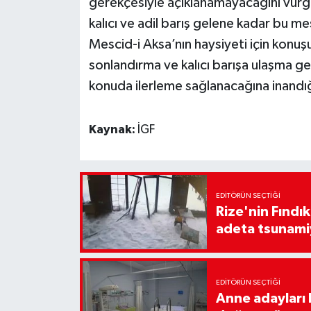
gerekçesiyle açıklanamayacağını vu
kalıcı ve adil barış gelene kadar bu 
Mescid-i Aksa’nın haysiyeti için konu
sonlandırma ve kalıcı barışa ulaşma ger
konuda ilerleme sağlanacağına inandığı
Kaynak:
İGF
EDITÖRÜN SEÇTIĞI
Rize'nin Fındık
adeta tsunami
EDITÖRÜN SEÇTIĞI
Anne adayları b