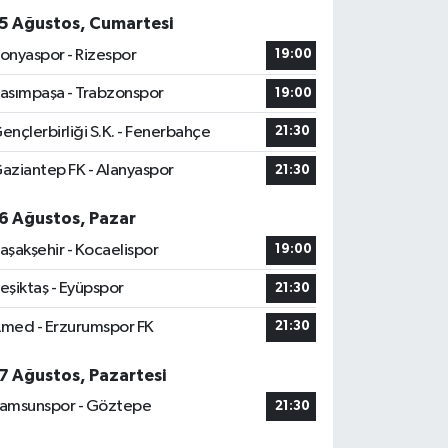
5 Ağustos, Cumartesi
onyaspor - Rizespor
19:00
asımpaşa - Trabzonspor
19:00
ençlerbirliği S.K. - Fenerbahçe
21:30
aziantep FK - Alanyaspor
21:30
6 Ağustos, Pazar
aşakşehir - Kocaelispor
19:00
eşiktaş - Eyüpspor
21:30
med - Erzurumspor FK
21:30
7 Ağustos, Pazartesi
amsunspor - Göztepe
21:30