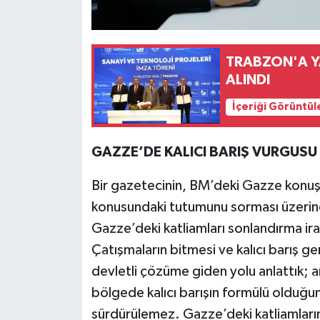
TRABZON'A YA
ALINDI
İçeriği Görüntül
GAZZE’DE KALICI BARIŞ VURGUSU
Bir gazetecinin, BM’deki Gazze konu
konusundaki tutumunu sorması üzeri
Gazze’deki katliamları sonlandırma ira
Çatışmaların bitmesi ve kalıcı barış ger
devletli çözüme giden yolu anlattık; an
bölgede kalıcı barışın formülü oldu
sürdürülemez. Gazze’deki katliamların