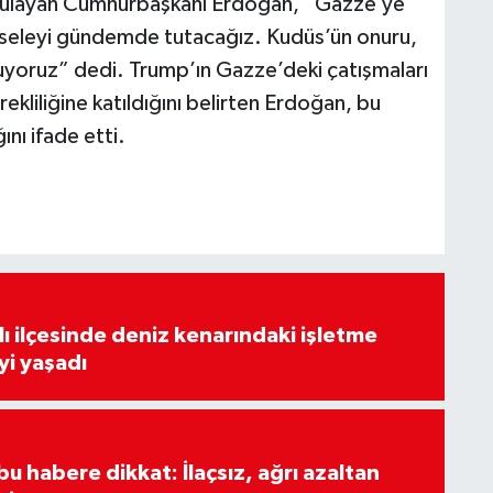
rgulayan Cumhurbaşkanı Erdoğan, “Gazze’ye
meseleyi gündemde tutacağız. Kudüs’ün onuru,
şuyoruz” dedi. Trump’ın Gazze’deki çatışmaları
ekliliğine katıldığını belirten Erdoğan, bu
nı ifade etti.
lı ilçesinde deniz kenarındaki işletme
yi yaşadı
u habere dikkat: İlaçsız, ağrı azaltan