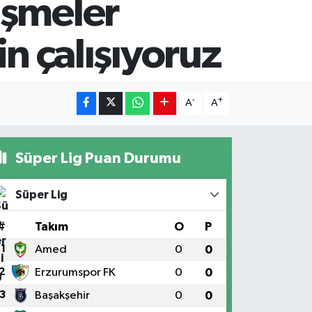
üşmeler
in çalışıyoruz
-
+
A
A
Süper Lig Puan Durumu
Süper Lig
#
Takım
O
P
1
Amed
0
0
2
Erzurumspor FK
0
0
3
Başakşehir
0
0