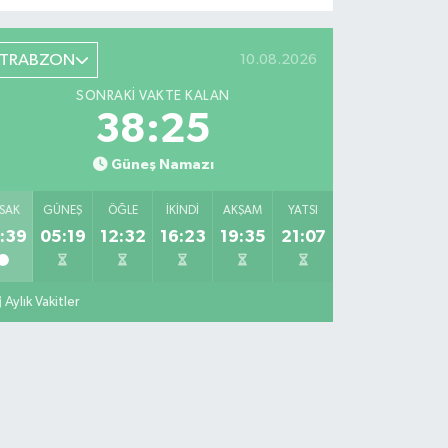
TRABZON
10.08.2026
SONRAKI VAKTE KALAN
38:24
Güneş Namazı
SAK
GÜNEŞ
ÖĞLE
İKINDI
AKŞAM
YATSI
:39
05:19
12:32
16:23
19:35
21:07
Aylık Vakitler