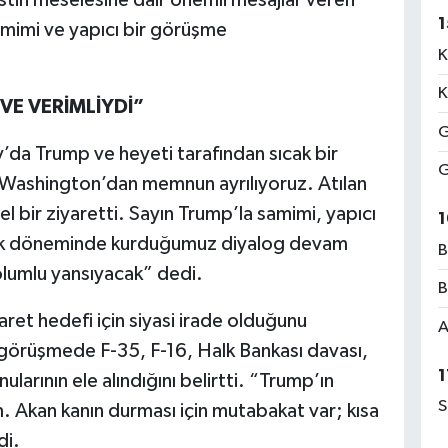
1
mimi ve yapıcı bir görüşme
K
K
E VERİMLİYDİ”
G
a Trump ve heyeti tarafından sıcak bir
G
, “Washington’dan memnun ayrılıyoruz. Atılan
l bir ziyaretti. Sayın Trump’la samimi, yapıcı
1
 İlk döneminde kurduğumuz diyalog devam
B
 olumlu yansıyacak” dedi.
B
caret hedefi için siyasi irade olduğunu
A
örüşmede F-35, F-16, Halk Bankası davası,
1
larının ele alındığını belirtti. “Trump’ın
S
. Akan kanın durması için mutabakat var; kısa
di.