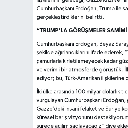
Cumhurbaşkanı Erdoğan, Trump ile sa
gerçekleştirdiklerini belirtti.
“TRUMP’LA GÖRÜŞMELER SAMİMİ V
Cumhurbaşkanı Erdoğan, Beyaz Saray’d
şekilde ağırlandıklarını ifade ederek
çamurlarla kirletilemeyecek kadar güze
ve verimli bir atmosferde görüştük.
ediyor; bu, Türk-Amerikan ilişkilerine
İki ülke arasında 100 milyar dolarlık ti
vurgulayan Cumhurbaşkanı Erdoğan, g
Gazze’deki insani felaket ve Suriye konu
küresel barış vizyonunu destekliyorum
sürede açılım sağlayacağız” diye ekle