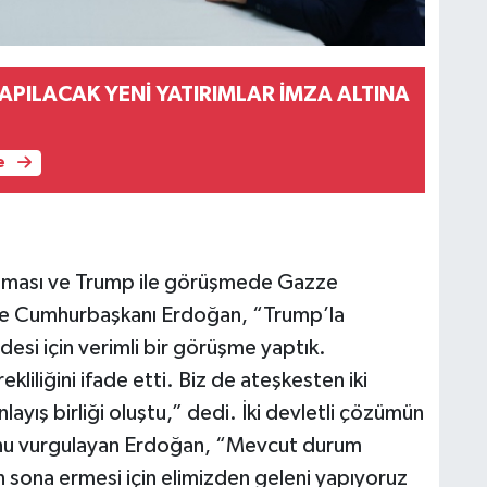
PILACAK YENİ YATIRIMLAR İMZA ALTINA
e
şması ve Trump ile görüşmede Gazze
ne Cumhurbaşkanı Erdoğan, “Trump’la
desi için verimli bir görüşme yaptık.
ekliliğini ifade etti. Biz de ateşkesten iki
layış birliği oluştu,” dedi. İki devletli çözümün
ğunu vurgulayan Erdoğan, “Mevcut durum
 sona ermesi için elimizden geleni yapıyoruz