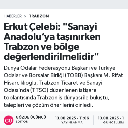
SİYASET
HABERLER
TRABZON
Erkut Çelebi: "Sanayi
Teknoloji
Anadolu’ya taşınırken
TRABZON
Trabzon ve bölge
TRABZONSPOR
değerlendirilmelidir"
Dünya Odalar Federasyonu Başkanı ve Türkiye
Yaşam
Odalar ve Borsalar Birliği (TOBB) Başkanı M. Rifat
Hisarcıklıoğlu, Trabzon Ticaret ve Sanayi
Odası'nda (TTSO) düzenlenen istişare
toplantısında Trabzon iş dünyası ile buluştu,
talepleri ve çözüm önerilerini dinledi.
GÖZDE ÜÇÜNCÜ
13.08.2025 - 11:06
13.08.2025 - 11:
EDITÖR
YAYINLANMA
GÜNCELLEME