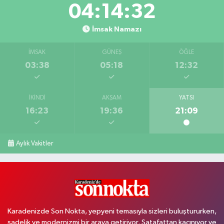
04:14:31
İmsak Namazı
İMSAK
GÜNEŞ
ÖĞLE
03:38
05:18
12:32
İKINDI
AKŞAM
YATSI
16:23
19:36
21:09
Aylık Vakitler
Karadenizde Son Nokta, yepyeni temasıyla sizleri buluştururken,
sadelik ve modernizmi bir araya getiriyor. Şatafattan kaçınıyor ve