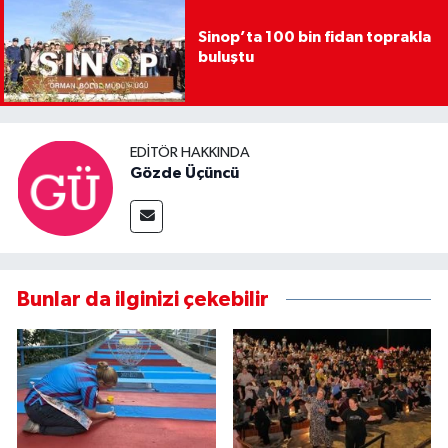
Sinop’ta 100 bin fidan toprakla
buluştu
EDITÖR HAKKINDA
Gözde Üçüncü
Bunlar da ilginizi çekebilir