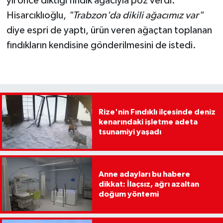
yıl önce diktiği fındık ağacıyla poz verdi.
Hisarcıklıoğlu,
"Trabzon'da dikili ağacımız var"
diye espri de yaptı, ürün veren ağaçtan toplanan
fındıkların kendisine gönderilmesini de istedi.
Rize'nin Fındıklı ilçesinde deniz
kenarındaki işletme adeta
tsunamiyi yaşadı
Anne adayları bu habere
dikkat: İlaçsız, ağrı azaltan
doğum yöntemi