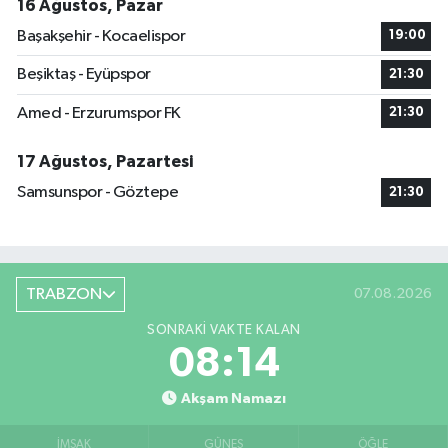
16 Ağustos, Pazar
Başakşehir - Kocaelispor
19:00
Beşiktaş - Eyüpspor
21:30
Amed - Erzurumspor FK
21:30
17 Ağustos, Pazartesi
Samsunspor - Göztepe
21:30
TRABZON
07.08.2026
SONRAKI VAKTE KALAN
08:13
Akşam Namazı
İMSAK
GÜNEŞ
ÖĞLE