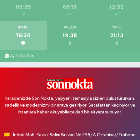
03:35
05:16
12:32
İKINDI
AKŞAM
YATSI
16:24
19:38
21:13
Aylık Vakitler
Karadenizde Son Nokta, yepyeni temasıyla sizleri buluştururken,
sadelik ve modernizmi bir araya getiriyor. Şatafattan kaçınıyor ve
insanlara haber okuyabilecekleri bir altyapı sunuyor.
İnönü Mah. Yavuz Selim Bulvarı No:156/A Ortahisar/Trabzon