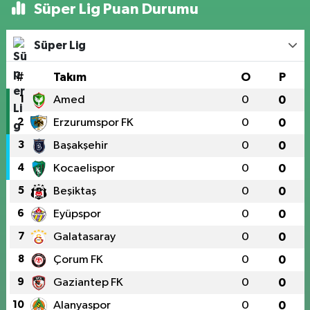
Süper Lig Puan Durumu
Süper Lig
#
Takım
O
P
1
Amed
0
0
2
Erzurumspor FK
0
0
3
Başakşehir
0
0
4
Kocaelispor
0
0
5
Beşiktaş
0
0
6
Eyüpspor
0
0
7
Galatasaray
0
0
8
Çorum FK
0
0
9
Gaziantep FK
0
0
10
Alanyaspor
0
0