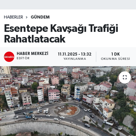
SİYASET
HABERLER
GÜNDEM
Esentepe Kavşağı Trafiği
Teknoloji
Rahatlatacak
TRABZON
HABER MERKEZI
11.11.2025 - 13:32
1 DK
TRABZONSPOR
EDITÖR
YAYINLANMA
OKUNMA SÜRESI
Yaşam