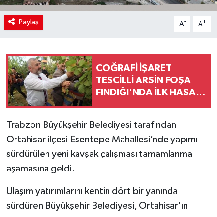
Paylaş
-
+
A
A
COĞRAFİ İŞARET
TESCİLLİ ARSİN FOŞA
FINDIĞI'NDA İLK HASAT
YAPILDI
Trabzon Büyükşehir Belediyesi tarafından
Ortahisar ilçesi Esentepe Mahallesi’nde yapımı
sürdürülen yeni kavşak çalışması tamamlanma
aşamasına geldi.
Ulaşım yatırımlarını kentin dört bir yanında
sürdüren Büyükşehir Belediyesi, Ortahisar'ın