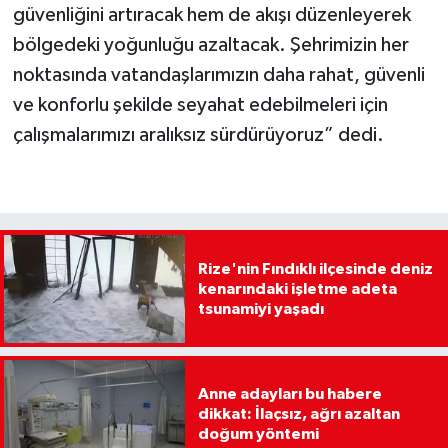
güvenliğini artıracak hem de akışı düzenleyerek
bölgedeki yoğunluğu azaltacak. Şehrimizin her
noktasında vatandaşlarımızın daha rahat, güvenli
ve konforlu şekilde seyahat edebilmeleri için
çalışmalarımızı aralıksız sürdürüyoruz” dedi.
Rize'nin Fındıklı ilçesinde deniz
kenarındaki işletme adeta
tsunamiyi yaşadı
Anne adayları bu habere
dikkat: İlaçsız, ağrı azaltan
doğum yöntemi