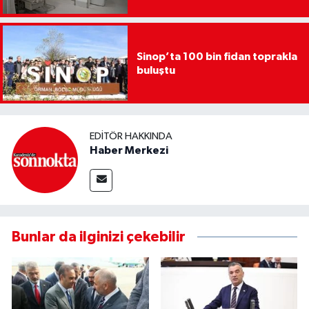
Sinop’ta 100 bin fidan toprakla
buluştu
EDITÖR HAKKINDA
Haber Merkezi
Bunlar da ilginizi çekebilir