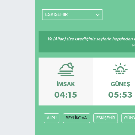
SİYASET
ESKİŞEHİR
Teknoloji
Ve (Allah) size istediğiniz şeylerin hepsinden v
TRABZON
ç
TRABZONSPOR
Yaşam
İMSAK
GÜNEŞ
04:15
05:53
ALPU
BEYLİKOVA
ESKİŞEHİR
GÜN