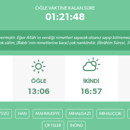
ÖĞLE VAKTINE KALAN SÜRE
01:21:48
ermiştir. Eğer Allâh'ın verdiği nimetleri sayacak olsanız sayıp bitiremez
ok zâlim, (Rabb'inin nimetlerine karşı) çok nankördür. (İbrâhîm Sûresi, 3
ÖĞLE
İKINDI
13:06
16:57
YÜZÜ
HAN
MAHMUDİYE
MİHALGAZİ
MİHALIÇÇIK
ÇİFTELER
İNÖNÜ