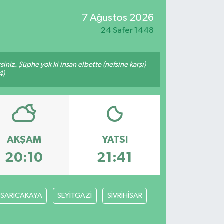
7 Ağustos 2026
24 Safer 1448
siniz. Şüphe yok ki insan elbette (nefsine karşı)
4)
AKŞAM
YATSI
20:10
21:41
SARICAKAYA
SEYİTGAZİ
SİVRİHİSAR