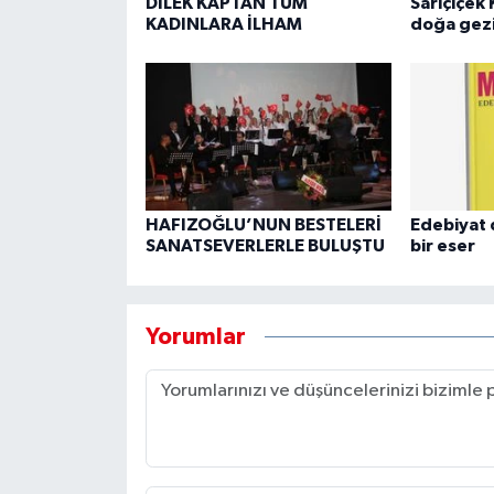
DİLEK KAPTAN TÜM
Sarıçiçek 
KADINLARA İLHAM
doğa gezi
HAFIZOĞLU’NUN BESTELERİ
Edebiyat 
SANATSEVERLERLE BULUŞTU
bir eser
Yorumlar