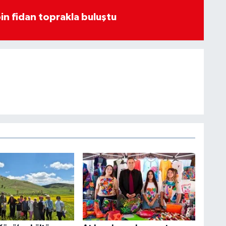
in fidan toprakla buluştu