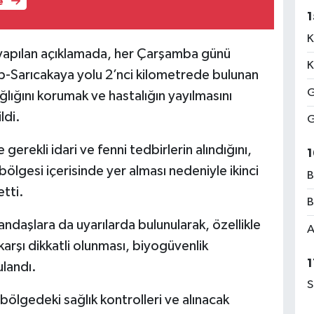
e
1
K
 yapılan açıklamada, her Çarşamba günü
K
p-Sarıcakaya yolu 2’nci kilometrede bulunan
G
ğlığını korumak ve hastalığın yayılmasını
ldi.
G
 gerekli idari ve fenni tedbirlerin alındığını,
1
ölgesi içerisinde yer alması nedeniyle ikinci
B
etti.
B
ndaşlara da uyarılarda bulunularak, özellikle
A
karşı dikkatli olunması, biyogüvenlik
1
ulandı.
S
 bölgedeki sağlık kontrolleri ve alınacak