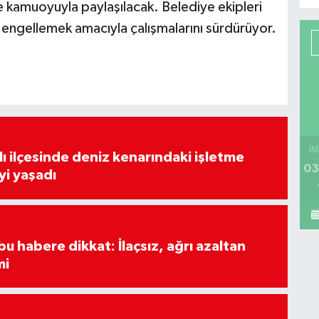
e kamuoyuyla paylaşılacak. Belediye ekipleri
ını engellemek amacıyla çalışmalarını sürdürüyor.
İM
lı ilçesinde deniz kenarındaki işletme
03
yi yaşadı
u habere dikkat: İlaçsız, ağrı azaltan
mi