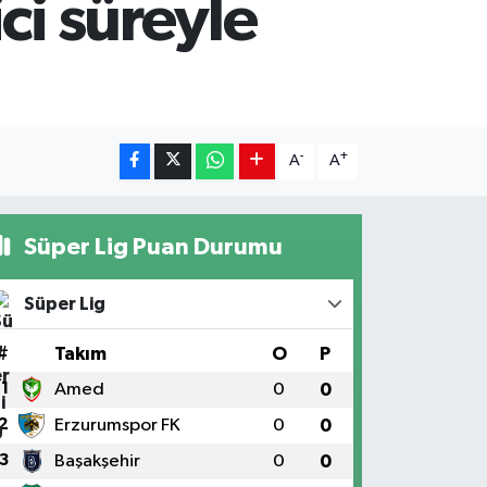
ci süreyle
-
+
A
A
Süper Lig Puan Durumu
Süper Lig
#
Takım
O
P
1
Amed
0
0
2
Erzurumspor FK
0
0
3
Başakşehir
0
0