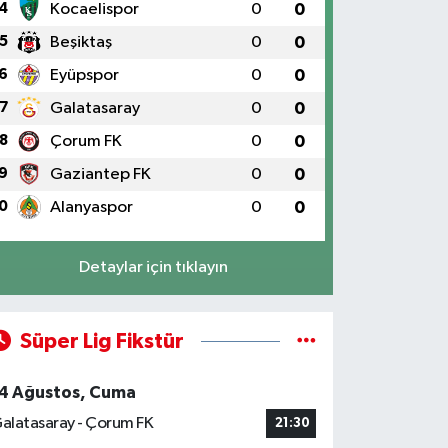
4
Kocaelispor
0
0
5
Beşiktaş
0
0
6
Eyüpspor
0
0
7
Galatasaray
0
0
8
Çorum FK
0
0
9
Gaziantep FK
0
0
0
Alanyaspor
0
0
Detaylar için tıklayın
Süper Lig Fikstür
4 Ağustos, Cuma
alatasaray - Çorum FK
21:30