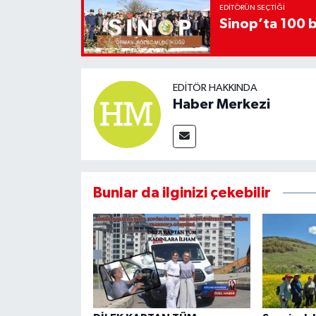
EDITÖRÜN SEÇTIĞI
Sinop’ta 100 b
EDITÖR HAKKINDA
Haber Merkezi
Bunlar da ilginizi çekebilir