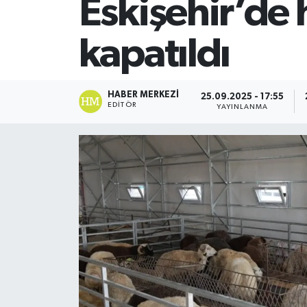
Eskişehir’de 
SİYASET
kapatıldı
Teknoloji
TRABZON
HABER MERKEZI
25.09.2025 - 17:55
EDITÖR
YAYINLANMA
TRABZONSPOR
Yaşam