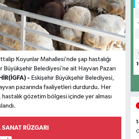
uttalip Koyunlar Mahallesi’nde şap hastalığı
1
ir Büyükşehir Belediyesi’ne ait Hayvan Pazarı
HİR(İGFA) -
Eskişehir Büyükşehir Belediyesi,
ayvan pazarında faaliyetleri durdurdu. Her
hastalık gözetim bölgesi içinde yer alması
klandı.
1
AKÇAABAT'TA SANAT RÜZGARI
G