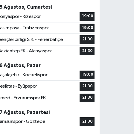
5 Ağustos, Cumartesi
onyaspor - Rizespor
19:00
asımpaşa - Trabzonspor
19:00
ençlerbirliği S.K. - Fenerbahçe
21:30
aziantep FK - Alanyaspor
21:30
6 Ağustos, Pazar
aşakşehir - Kocaelispor
19:00
eşiktaş - Eyüpspor
21:30
med - Erzurumspor FK
21:30
7 Ağustos, Pazartesi
amsunspor - Göztepe
21:30