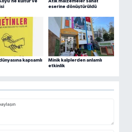
Köyü’ne kültür ve
Atık malzemeler sanat
si
eserine dönüştürüldü
dünyasına kapsamlı
Minik kalplerden anlamlı
etkinlik