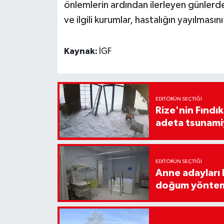
önlemlerin ardından ilerleyen günlerd
ve ilgili kurumlar, hastalığın yayılmas
Kaynak:
İGF
EDITÖRÜN SEÇTIĞI
Rize'nin Fındık
adeta tsunami
EDITÖRÜN SEÇTIĞI
Anne adayları b
doğum yönte