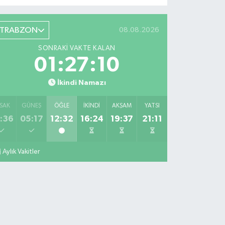
TRABZON
08.08.2026
SONRAKI VAKTE KALAN
01:27:09
İkindi Namazı
SAK
GÜNEŞ
ÖĞLE
İKINDI
AKŞAM
YATSI
:36
05:17
12:32
16:24
19:37
21:11
Aylık Vakitler