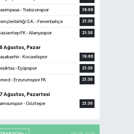
asımpaşa - Trabzonspor
19:00
ençlerbirliği S.K. - Fenerbahçe
21:30
aziantep FK - Alanyaspor
21:30
6 Ağustos, Pazar
aşakşehir - Kocaelispor
19:00
eşiktaş - Eyüpspor
21:30
med - Erzurumspor FK
21:30
7 Ağustos, Pazartesi
amsunspor - Göztepe
21:30
09.08.2026