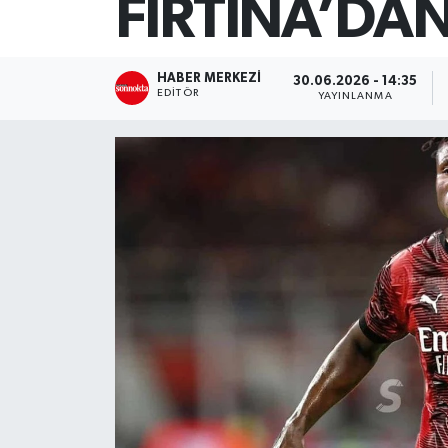
FIRTINA’DA
SİYASET
HABER MERKEZI
30.06.2026 - 14:35
Teknoloji
EDITÖR
YAYINLANMA
TRABZON
TRABZONSPOR
Yaşam