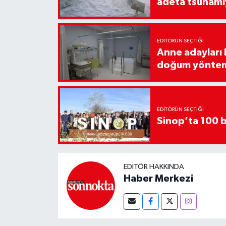
adeta tsunami
EDITÖRÜN SEÇTIĞI
Anne adayları b
doğum yönte
EDITÖRÜN SEÇTIĞI
Sinop’ta 100 b
EDITÖR HAKKINDA
Haber Merkezi