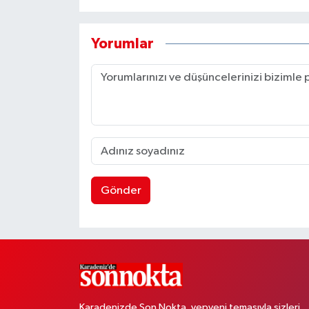
Yorumlar
Gönder
Karadenizde Son Nokta, yepyeni temasıyla sizleri