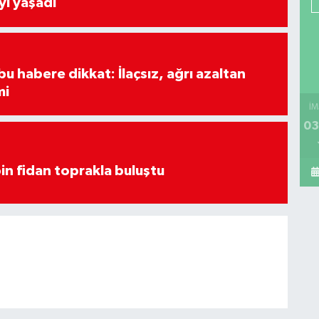
yi yaşadı
u habere dikkat: İlaçsız, ağrı azaltan
mi
İM
03
in fidan toprakla buluştu