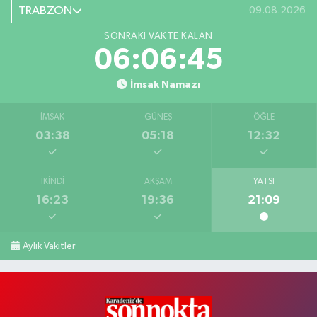
TRABZON
09.08.2026
SONRAKI VAKTE KALAN
06:06:44
İmsak Namazı
İMSAK
GÜNEŞ
ÖĞLE
03:38
05:18
12:32
İKINDI
AKŞAM
YATSI
16:23
19:36
21:09
Aylık Vakitler