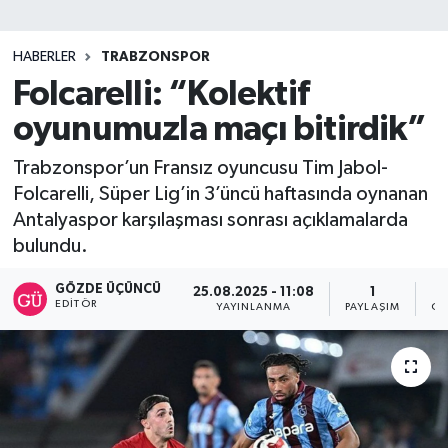
SİYASET
HABERLER
TRABZONSPOR
Folcarelli: “Kolektif
Teknoloji
oyunumuzla maçı bitirdik”
TRABZON
Trabzonspor’un Fransız oyuncusu Tim Jabol-
TRABZONSPOR
Folcarelli, Süper Lig’in 3’üncü haftasında oynanan
Antalyaspor karşılaşması sonrası açıklamalarda
Yaşam
bulundu.
GÖZDE ÜÇÜNCÜ
25.08.2025 - 11:08
1
EDITÖR
YAYINLANMA
PAYLAŞIM
OK