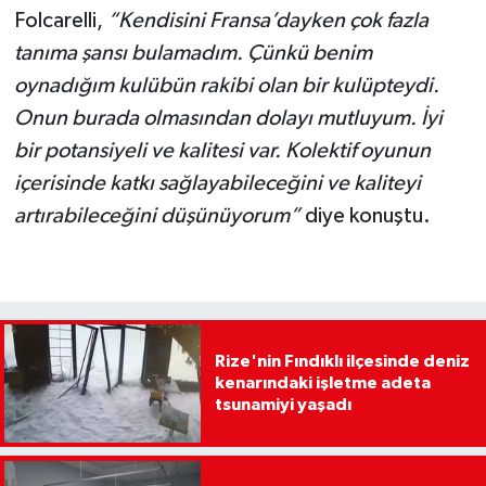
Folcarelli,
“Kendisini Fransa’dayken çok fazla
tanıma şansı bulamadım. Çünkü benim
oynadığım kulübün rakibi olan bir kulüpteydi.
Onun burada olmasından dolayı mutluyum. İyi
bir potansiyeli ve kalitesi var. Kolektif oyunun
içerisinde katkı sağlayabileceğini ve kaliteyi
artırabileceğini düşünüyorum”
diye konuştu.
Rize'nin Fındıklı ilçesinde deniz
kenarındaki işletme adeta
tsunamiyi yaşadı