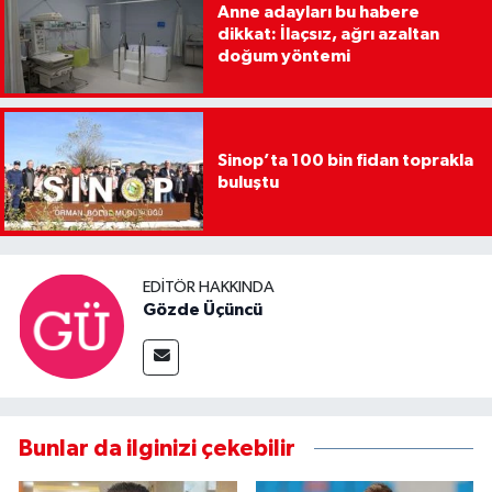
Anne adayları bu habere
dikkat: İlaçsız, ağrı azaltan
doğum yöntemi
Sinop’ta 100 bin fidan toprakla
buluştu
EDITÖR HAKKINDA
Gözde Üçüncü
Bunlar da ilginizi çekebilir