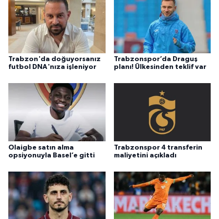
Trabzon'da doğuyorsanız
Trabzonspor’da Draguş
futbol DNA'nıza işleniyor
planı! Ülkesinden teklif var
Olaigbe satın alma
Trabzonspor 4 transferin
opsiyonuyla Basel’e gitti
maliyetini açıkladı