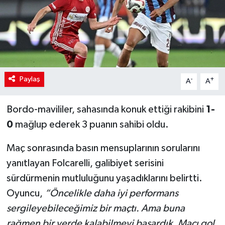
Paylaş
-
+
A
A
Bordo-mavililer, sahasında konuk ettiği rakibini
1-
0
mağlup ederek 3 puanın sahibi oldu.
Maç sonrasında basın mensuplarının sorularını
yanıtlayan Folcarelli, galibiyet serisini
sürdürmenin mutluluğunu yaşadıklarını belirtti.
Oyuncu,
“Öncelikle daha iyi performans
sergileyebileceğimiz bir maçtı. Ama buna
rağmen bir yerde kalabilmeyi başardık. Maçı gol