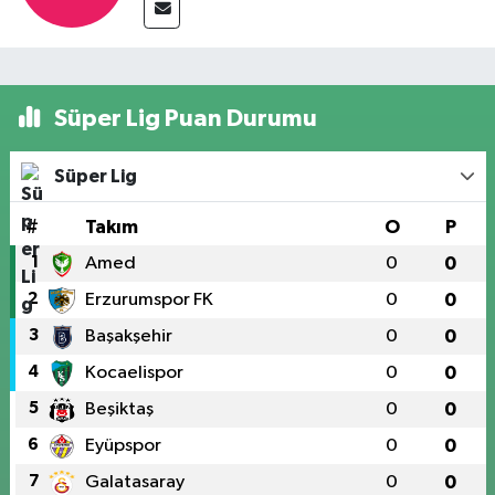
Süper Lig Puan Durumu
Süper Lig
#
Takım
O
P
1
Amed
0
0
2
Erzurumspor FK
0
0
3
Başakşehir
0
0
4
Kocaelispor
0
0
5
Beşiktaş
0
0
6
Eyüpspor
0
0
7
Galatasaray
0
0