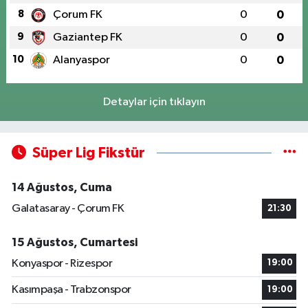
8
Çorum FK
0
0
9
Gaziantep FK
0
0
10
Alanyaspor
0
0
Detaylar için tıklayın
Süper Lig Fikstür
14 Ağustos, Cuma
Galatasaray - Çorum FK
21:30
15 Ağustos, Cumartesi
Konyaspor - Rizespor
19:00
Kasımpaşa - Trabzonspor
19:00