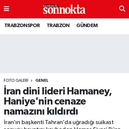
BÖLGESEL
Hava Durumu
TRABZONSPOR
TRABZON
GÜNDEM
EĞİTİM
Trafik Durumu
EKONOMİ
Süper Lig Puan Durumu ve Fikstür
GENEL
Tüm Manşetler
GÜNDEM
Son Dakika Haberleri
FOTO GALERI
GENEL
İran dini lideri Hamaney,
Kültür sanat
Haber Arşivi
Haniye'nin cenaze
namazını kıldırdı
MAGAZİN
İran'ın başkenti Tahran'da uğradığı suikast
SAĞLIK