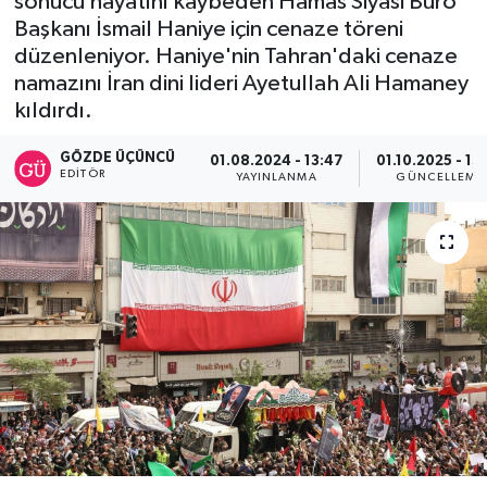
sonucu hayatını kaybeden Hamas Siyasi Büro
Başkanı İsmail Haniye için cenaze töreni
SİYASET
düzenleniyor. Haniye'nin Tahran'daki cenaze
namazını İran dini lideri Ayetullah Ali Hamaney
Teknoloji
kıldırdı.
TRABZON
GÖZDE ÜÇÜNCÜ
01.08.2024 - 13:47
01.10.2025 - 13
EDITÖR
YAYINLANMA
GÜNCELLEME
TRABZONSPOR
Yaşam