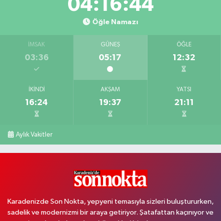
04:16:42
Öğle Namazı
İMSAK
GÜNEŞ
ÖĞLE
03:36
05:17
12:32
İKINDI
AKŞAM
YATSI
16:24
19:37
21:11
Aylık Vakitler
Karadenizde Son Nokta, yepyeni temasıyla sizleri buluştururken,
sadelik ve modernizmi bir araya getiriyor. Şatafattan kaçınıyor ve