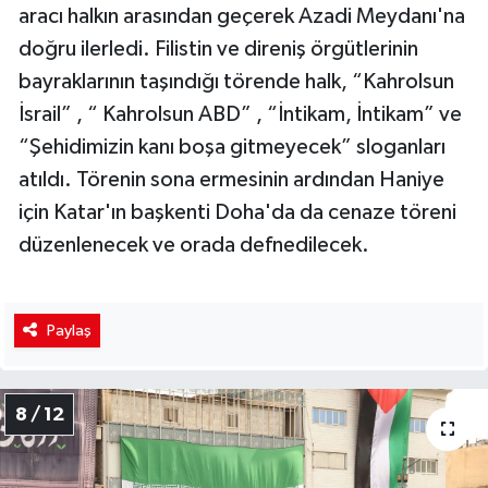
aracı halkın arasından geçerek Azadi Meydanı'na
doğru ilerledi. Filistin ve direniş örgütlerinin
bayraklarının taşındığı törende halk, “Kahrolsun
İsrail” , “ Kahrolsun ABD” , “İntikam, İntikam” ve
“Şehidimizin kanı boşa gitmeyecek” sloganları
atıldı. Törenin sona ermesinin ardından Haniye
için Katar'ın başkenti Doha'da da cenaze töreni
düzenlenecek ve orada defnedilecek.
Paylaş
8 / 12