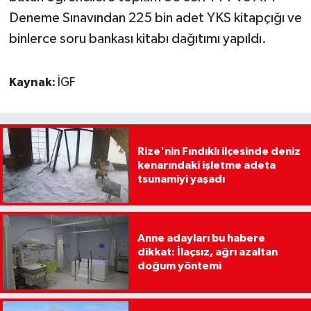
Deneme Sınavından 225 bin adet YKS kitapçığı ve
binlerce soru bankası kitabı dağıtımı yapıldı.
Kaynak:
İGF
Rize'nin Fındıklı ilçesinde deniz
kenarındaki işletme adeta
tsunamiyi yaşadı
Anne adayları bu habere
dikkat: İlaçsız, ağrı azaltan
doğum yöntemi