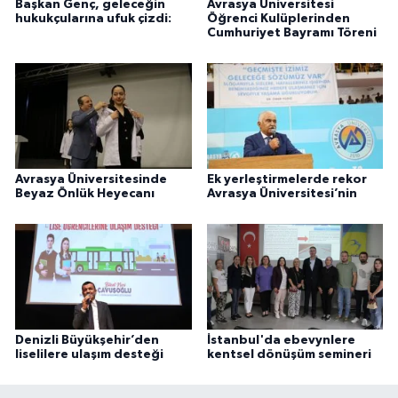
Başkan Genç, geleceğin
Avrasya Üniversitesi
hukukçularına ufuk çizdi:
Öğrenci Kulüplerinden
Cumhuriyet Bayramı Töreni
Avrasya Üniversitesinde
Ek yerleştirmelerde rekor
Beyaz Önlük Heyecanı
Avrasya Üniversitesi’nin
Denizli Büyükşehir’den
İstanbul'da ebevynlere
liselilere ulaşım desteği
kentsel dönüşüm semineri