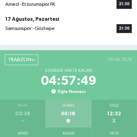
Amed - Erzurumspor FK
21:30
17 Ağustos, Pazartesi
Samsunspor - Göztepe
21:30
TRABZON
09.08.2026
SONRAKI VAKTE KALAN
04:57:48
Öğle Namazı
İMSAK
GÜNEŞ
ÖĞLE
03:38
05:18
12:32
İKINDI
AKŞAM
YATSI