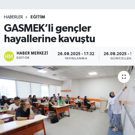
SİYASET
HABERLER
EĞİTİM
GASMEK’li gençler
Teknoloji
hayallerine kavuştu
TRABZON
HABER MERKEZI
26.08.2025 - 17:32
26.08.2025 - 17
TRABZONSPOR
EDITÖR
YAYINLANMA
GÜNCELLEME
Yaşam