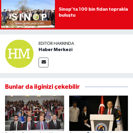
Sinop’ta 100 bin fidan toprakla
buluştu
EDITÖR HAKKINDA
Haber Merkezi
Bunlar da ilginizi çekebilir