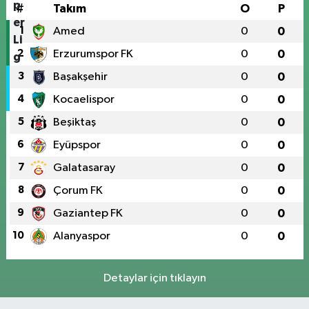
#
Takım
O
P
1
Amed
0
0
2
Erzurumspor FK
0
0
3
Başakşehir
0
0
4
Kocaelispor
0
0
5
Beşiktaş
0
0
6
Eyüpspor
0
0
7
Galatasaray
0
0
8
Çorum FK
0
0
9
Gaziantep FK
0
0
10
Alanyaspor
0
0
Detaylar için tıklayın