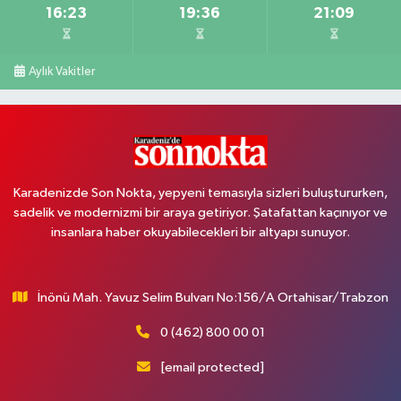
16:23
19:36
21:09
Aylık Vakitler
Karadenizde Son Nokta, yepyeni temasıyla sizleri buluştururken,
sadelik ve modernizmi bir araya getiriyor. Şatafattan kaçınıyor ve
insanlara haber okuyabilecekleri bir altyapı sunuyor.
İnönü Mah. Yavuz Selim Bulvarı No:156/A Ortahisar/Trabzon
0 (462) 800 00 01
[email protected]