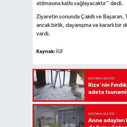
atılmasına katkı sağlayacaktır” dedi.
Ziyaretin sonunda Çakıllı ve Başaran, T
ancak birlik, dayanışma ve kararlı bir 
vardı.
Kaynak:
İGF
EDITÖRÜN SEÇTIĞI
Rize'nin Fındık
adeta tsunami
EDITÖRÜN SEÇTIĞI
Anne adayları b