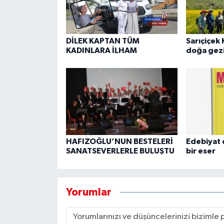
DİLEK KAPTAN TÜM
Sarıçiçek 
KADINLARA İLHAM
doğa gezi
HAFIZOĞLU’NUN BESTELERİ
Edebiyat 
SANATSEVERLERLE BULUŞTU
bir eser
Yorumlar