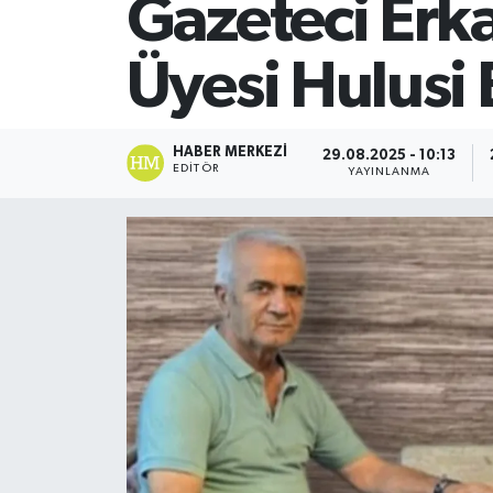
Gazeteci Erka
SİYASET
Üyesi Hulusi 
Teknoloji
TRABZON
HABER MERKEZI
29.08.2025 - 10:13
EDITÖR
YAYINLANMA
TRABZONSPOR
Yaşam