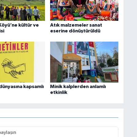
Köyü’ne kültür ve
Atık malzemeler sanat
si
eserine dönüştürüldü
dünyasına kapsamlı
Minik kalplerden anlamlı
etkinlik