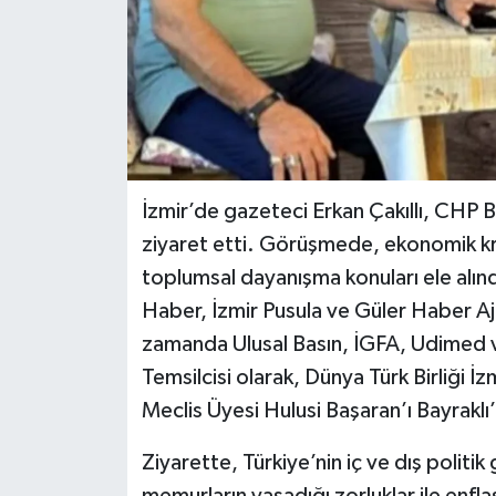
İzmir’de gazeteci Erkan Çakıllı, CHP B
ziyaret etti. Görüşmede, ekonomik kri
toplumsal dayanışma konuları ele alınd
Haber, İzmir Pusula ve Güler Haber Aja
zamanda Ulusal Basın, İGFA, Udimed 
Temsilcisi olarak, Dünya Türk Birliği 
Meclis Üyesi Hulusi Başaran’ı Bayraklı’
Ziyarette, Türkiye’nin iç ve dış politi
memurların yaşadığı zorluklar ile enfla