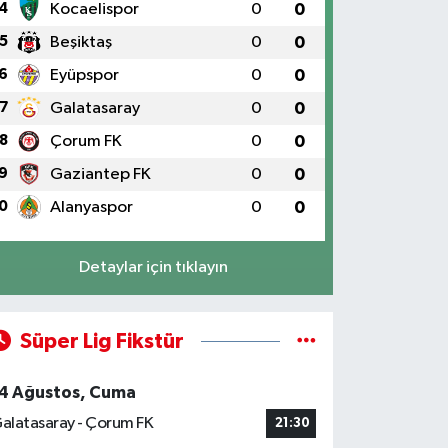
4
Kocaelispor
0
0
5
Beşiktaş
0
0
6
Eyüpspor
0
0
7
Galatasaray
0
0
8
Çorum FK
0
0
9
Gaziantep FK
0
0
0
Alanyaspor
0
0
Detaylar için tıklayın
Süper Lig Fikstür
4 Ağustos, Cuma
alatasaray - Çorum FK
21:30