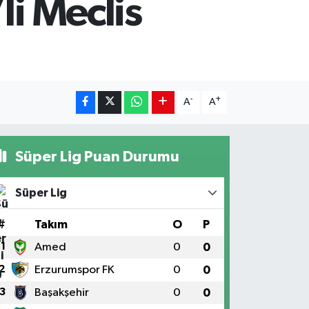
li Meclis
-
+
A
A
Süper Lig Puan Durumu
Süper Lig
#
Takım
O
P
1
Amed
0
0
2
Erzurumspor FK
0
0
3
Başakşehir
0
0