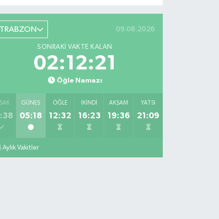
TRABZON
09.08.2026
SONRAKI VAKTE KALAN
02:12:20
Öğle Namazı
SAK
GÜNEŞ
ÖĞLE
İKINDI
AKŞAM
YATSI
:38
05:18
12:32
16:23
19:36
21:09
Aylık Vakitler