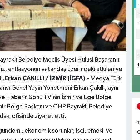
ayraklı Belediye Meclis Üyesi Hulusi Başaran’ı
1
z, enflasyonun vatandaş üzerindeki etkileri ve
ı.
Erkan ÇAKILLI / İZMİR (İGFA) -
Medya Türk
nsı Genel Yayın Yönetmeni Erkan Çakıllı, aynı
ve Haberin Sonu TV’nin İzmir ve Ege Bölge
İzmir Bölge Başkanı ve CHP Bayraklı Belediye
daki ofisinde ziyaret etti.
1
k gündemi, ekonomik sorunlar, işçi, emekli ve
G
syonun alım gücüne etkileri masaya yatırıldı.