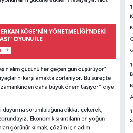
1
K
K
 ERKAN KÖSE’NİN YÖNETMELİĞİ’NDEKİ
ASI” OYUNU İLE
G
G
e
1
aşın alım gücünü her geçen gün düşürüyor"
B
iyaçlarını karşılamakta zorlanıyor. Bu süreçte
B
er zamankinden daha büyük önem taşıyor” diye
A
sini duyurma sorumluluğuna dikkat çekerek,
1
zorundayız. Ekonomik sıkıntıların en yoğun
S
ları görünür kılmak, çözüm için adım