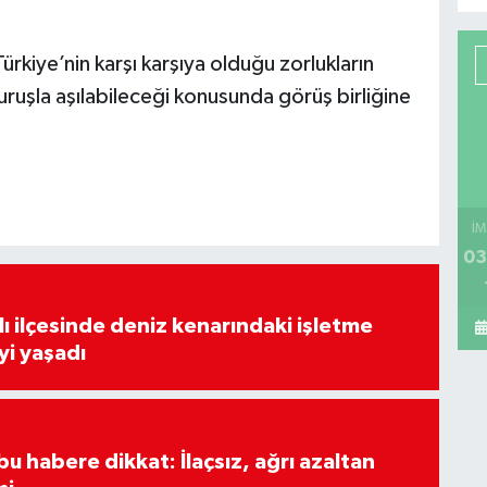
ürkiye’nin karşı karşıya olduğu zorlukların
duruşla aşılabileceği konusunda görüş birliğine
İM
03
lı ilçesinde deniz kenarındaki işletme
yi yaşadı
u habere dikkat: İlaçsız, ağrı azaltan