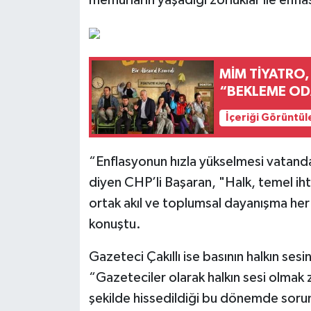
MİM TİYATRO,
“BEKLEME OD
İçeriği Görüntül
“Enflasyonun hızla yükselmesi vatand
diyen CHP’li Başaran, "Halk, temel iht
ortak akıl ve toplumsal dayanışma h
konuştu.
Gazeteci Çakıllı ise basının halkın se
“Gazeteciler olarak halkın sesi olmak 
şekilde hissedildiği bu dönemde sorun