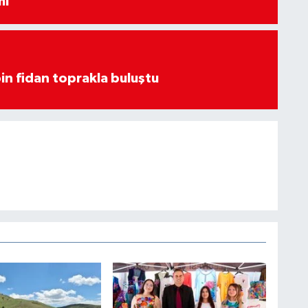
mi
in fidan toprakla buluştu