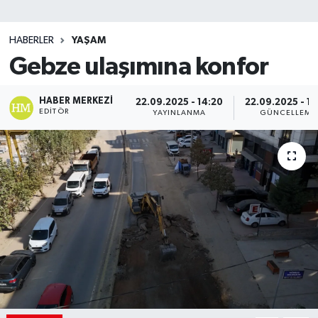
SİYASET
HABERLER
YAŞAM
Gebze ulaşımına konfor
Teknoloji
TRABZON
HABER MERKEZI
22.09.2025 - 14:20
22.09.2025 - 14
EDITÖR
YAYINLANMA
GÜNCELLEME
TRABZONSPOR
Yaşam