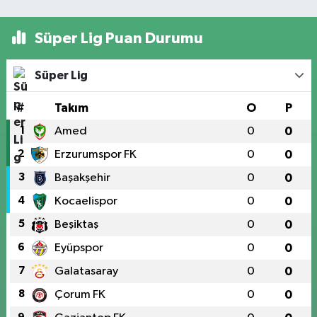
Süper Lig Puan Durumu
Süper Lig
#
Takım
O
P
1
Amed
0
0
2
Erzurumspor FK
0
0
3
Başakşehir
0
0
4
Kocaelispor
0
0
5
Beşiktaş
0
0
6
Eyüpspor
0
0
7
Galatasaray
0
0
8
Çorum FK
0
0