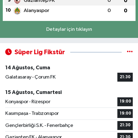
9
Gaziantep FK
0
0
10
Alanyaspor
0
0
Detaylar için tıklayın
Süper Lig Fikstür
14 Ağustos, Cuma
Galatasaray - Çorum FK
21:30
15 Ağustos, Cumartesi
Konyaspor - Rizespor
19:00
Kasımpaşa - Trabzonspor
19:00
Gençlerbirliği S.K. - Fenerbahçe
21:30
Gaziantep FK - Alanyaspor
21:30