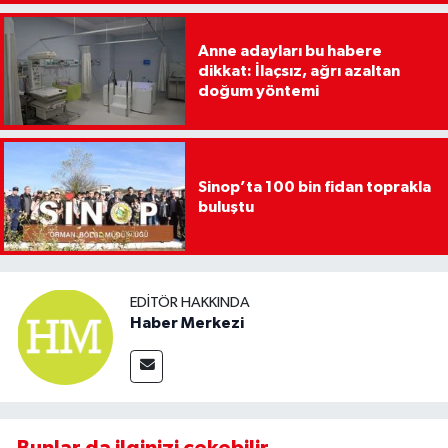
Anne adayları bu habere
dikkat: İlaçsız, ağrı azaltan
doğum yöntemi
Sinop’ta 100 bin fidan toprakla
buluştu
EDITÖR HAKKINDA
Haber Merkezi