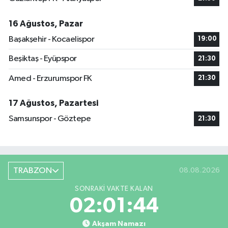
16 Ağustos, Pazar
Başakşehir - Kocaelispor
19:00
Beşiktaş - Eyüpspor
21:30
Amed - Erzurumspor FK
21:30
17 Ağustos, Pazartesi
Samsunspor - Göztepe
21:30
TRABZON
08.08.2026
SONRAKI VAKTE KALAN
02:01:43
Akşam Namazı