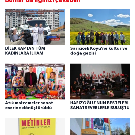
Bunlar da ilginizi çekebilir
DİLEK KAPTAN TÜM
Sarıçiçek Köyü’ne kültür ve
KADINLARA İLHAM
doğa gezisi
Atık malzemeler sanat
HAFIZOĞLU’NUN BESTELERİ
eserine dönüştürüldü
SANATSEVERLERLE BULUŞTU