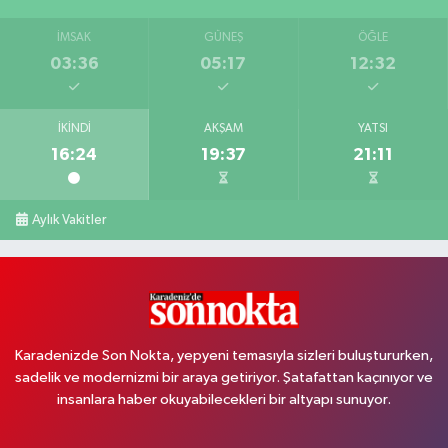
İMSAK
GÜNEŞ
ÖĞLE
03:36
05:17
12:32
İKINDI
AKŞAM
YATSI
16:24
19:37
21:11
Aylık Vakitler
Karadenizde Son Nokta, yepyeni temasıyla sizleri buluştururken,
sadelik ve modernizmi bir araya getiriyor. Şatafattan kaçınıyor ve
insanlara haber okuyabilecekleri bir altyapı sunuyor.