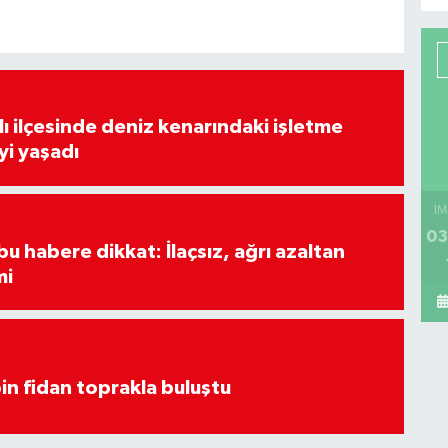
lı ilçesinde deniz kenarındaki işletme
yi yaşadı
İM
03
u habere dikkat: İlaçsız, ağrı azaltan
mi
in fidan toprakla buluştu