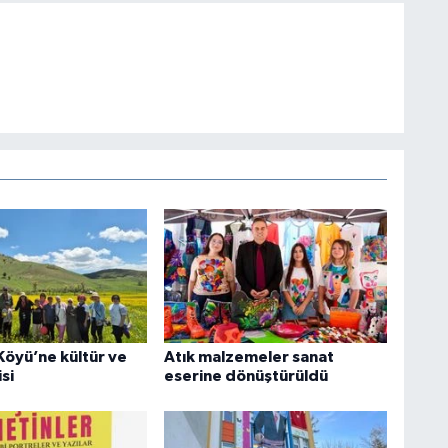
Köyü’ne kültür ve
Atık malzemeler sanat
si
eserine dönüştürüldü