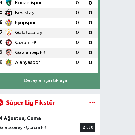
4
Kocaelispor
0
0
5
Beşiktaş
0
0
6
Eyüpspor
0
0
7
Galatasaray
0
0
8
Çorum FK
0
0
9
Gaziantep FK
0
0
0
Alanyaspor
0
0
Detaylar için tıklayın
Süper Lig Fikstür
4 Ağustos, Cuma
alatasaray - Çorum FK
21:30