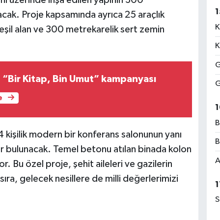
1
cak. Proje kapsamında ayrıca 25 araçlık
K
şil alan ve 300 metrekarelik sert zemin
K
G
Ortahisar’dan “Bir Kitap, Bin Umut” kampanyası
G
e
1
B
64 kişilik modern bir konferans salonunun yanı
B
tler bulunacak. Temel betonu atılan binada kolon
A
. Bu özel proje, şehit aileleri ve gazilerin
ıra, gelecek nesillere de milli değerlerimizi
1
S