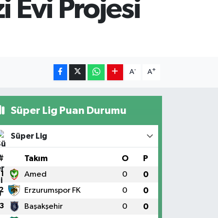
 Evi Projesi
-
+
A
A
Süper Lig Puan Durumu
Süper Lig
#
Takım
O
P
1
Amed
0
0
2
Erzurumspor FK
0
0
3
Başakşehir
0
0