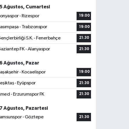
5 Ağustos, Cumartesi
onyaspor - Rizespor
19:00
asımpaşa - Trabzonspor
19:00
ençlerbirliği S.K. - Fenerbahçe
21:30
aziantep FK - Alanyaspor
21:30
6 Ağustos, Pazar
aşakşehir - Kocaelispor
19:00
eşiktaş - Eyüpspor
21:30
med - Erzurumspor FK
21:30
7 Ağustos, Pazartesi
amsunspor - Göztepe
21:30