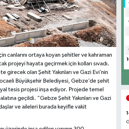
çin canlarını ortaya koyan şehitler ve kahraman
1
ak projeyi hayata geçirmek için kolları sıvadı.
e girecek olan Şehit Yakınları ve Gazi Evi’nin
ocaeli Büyükşehir Belediyesi, Gebze’de şehit
syal tesis projesi inşa ediyor. Projede temel
latına geçildi. “Gebze Şehit Yakınları ve Gazi
şlar ve aileleri burada keyifle vakit
1
G
ı üzerinde inşa edilen yapının 300