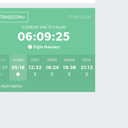
TRABZON
07.08.2026
SONRAKI VAKTE KALAN
06:09:24
Öğle Namazı
SAK
GÜNEŞ
ÖĞLE
İKINDI
AKŞAM
YATSI
:35
05:16
12:32
16:24
19:38
21:13
Aylık Vakitler