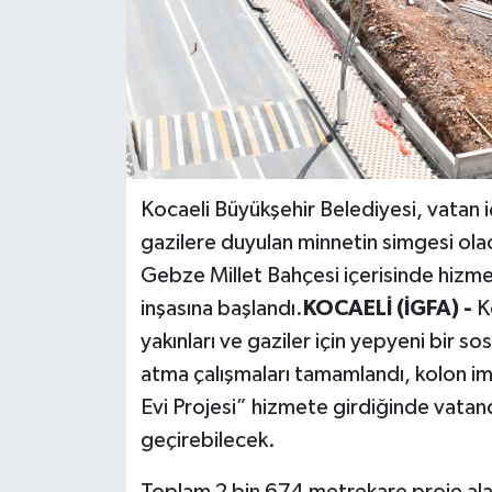
Kocaeli Büyükşehir Belediyesi, vatan i
gazilere duyulan minnetin simgesi olac
Gebze Millet Bahçesi içerisinde hizmet
inşasına başlandı.
KOCAELİ (İGFA) -
K
yakınları ve gaziler için yepyeni bir so
atma çalışmaları tamamlandı, kolon ima
Evi Projesi” hizmete girdiğinde vatanda
geçirebilecek.
Toplam 2 bin 674 metrekare proje alan