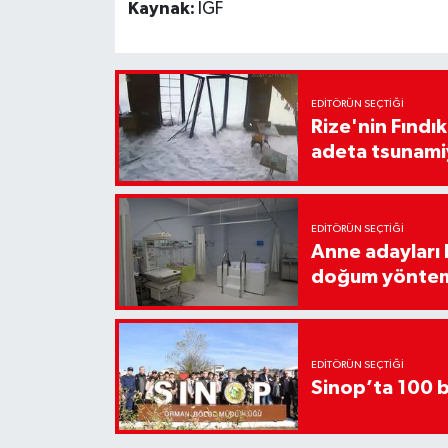
Kaynak:
İGF
EDITÖRÜN SEÇTIĞI
Rize'nin Fındık
adeta tsunami
EDITÖRÜN SEÇTIĞI
Anne adayları b
doğum yönte
EDITÖRÜN SEÇTIĞI
Sinop’ta 100 b