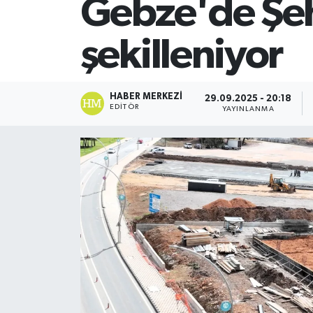
Gebze'de Şehi
SİYASET
şekilleniyor
Teknoloji
TRABZON
HABER MERKEZI
29.09.2025 - 20:18
EDITÖR
YAYINLANMA
TRABZONSPOR
Yaşam