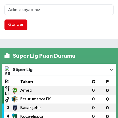
Gönder
Süper Lig Puan Durumu
Süper Lig
#
Takım
O
P
1
Amed
0
0
2
Erzurumspor FK
0
0
3
Başakşehir
0
0
4
Kocaelispor
0
0