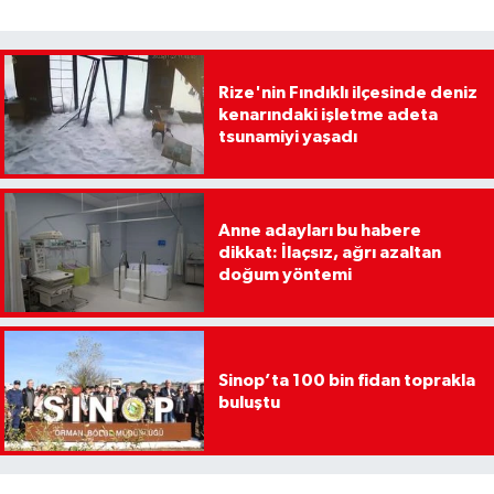
Rize'nin Fındıklı ilçesinde deniz
kenarındaki işletme adeta
tsunamiyi yaşadı
Anne adayları bu habere
dikkat: İlaçsız, ağrı azaltan
doğum yöntemi
Sinop’ta 100 bin fidan toprakla
buluştu