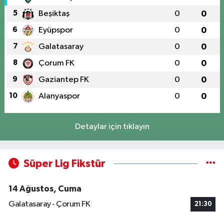
5
Beşiktaş
0
0
6
Eyüpspor
0
0
7
Galatasaray
0
0
8
Çorum FK
0
0
9
Gaziantep FK
0
0
10
Alanyaspor
0
0
Detaylar için tıklayın
Süper Lig Fikstür
14 Ağustos, Cuma
Galatasaray - Çorum FK
21:30