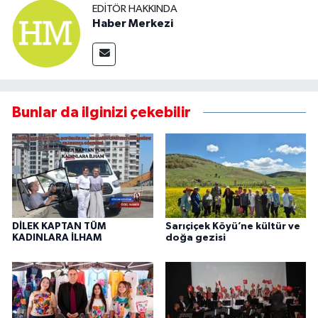
EDITÖR HAKKINDA
Haber Merkezi
Bunlar da ilginizi çekebilir
DİLEK KAPTAN TÜM
Sarıçiçek Köyü’ne kültür ve
KADINLARA İLHAM
doğa gezisi