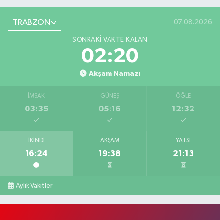
TRABZON
07.08.2026
SONRAKI VAKTE KALAN
02:20
Akşam Namazı
İMSAK
GÜNEŞ
ÖĞLE
03:35
05:16
12:32
İKINDI
AKŞAM
YATSI
16:24
19:38
21:13
Aylık Vakitler