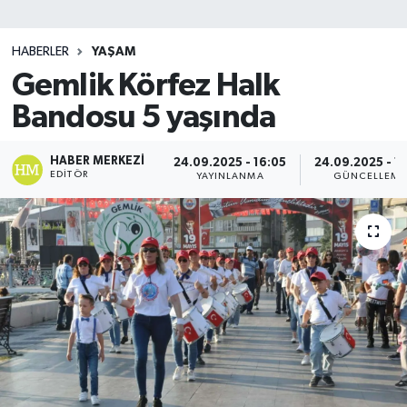
SİYASET
HABERLER
YAŞAM
Gemlik Körfez Halk
Teknoloji
Bandosu 5 yaşında
TRABZON
HABER MERKEZI
24.09.2025 - 16:05
24.09.2025 - 16
TRABZONSPOR
EDITÖR
YAYINLANMA
GÜNCELLEME
Yaşam