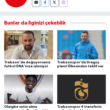
Bunlar da ilginizi çekebilir
Trabzon'da doğuyorsanız
Trabzonspor’da Draguş
futbol DNA'nıza işleniyor
planı! Ülkesinden teklif var
Olaigbe satın alma
Trabzonspor 4 transferin