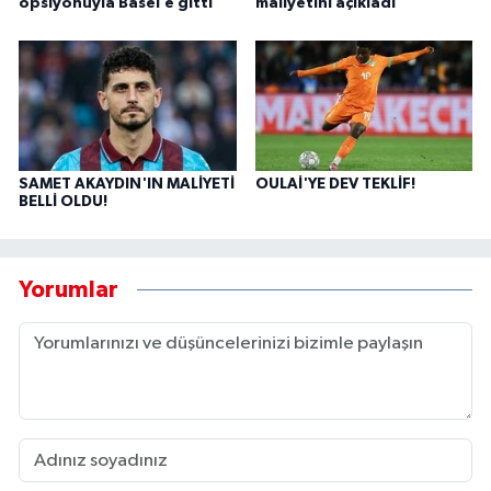
opsiyonuyla Basel’e gitti
maliyetini açıkladı
SAMET AKAYDIN'IN MALİYETİ
OULAİ'YE DEV TEKLİF!
BELLİ OLDU!
Yorumlar