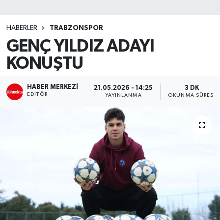
SİYASET
HABERLER
TRABZONSPOR
GENÇ YILDIZ ADAYI
Teknoloji
KONUŞTU
TRABZON
HABER MERKEZI
21.05.2026 - 14:25
3 DK
TRABZONSPOR
EDITÖR
YAYINLANMA
OKUNMA SÜRESI
Yaşam