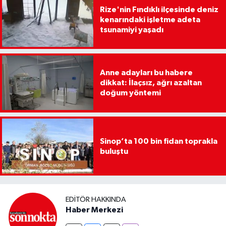
Rize'nin Fındıklı ilçesinde deniz
kenarındaki işletme adeta
tsunamiyi yaşadı
Anne adayları bu habere
dikkat: İlaçsız, ağrı azaltan
doğum yöntemi
Sinop’ta 100 bin fidan toprakla
buluştu
EDITÖR HAKKINDA
Haber Merkezi