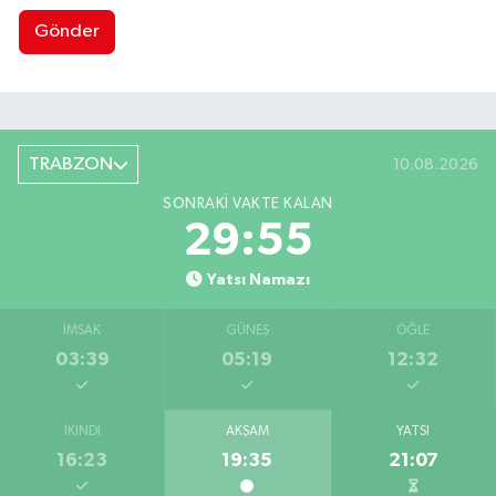
Gönder
TRABZON
10.08.2026
SONRAKI VAKTE KALAN
29:55
Yatsı Namazı
İMSAK
GÜNEŞ
ÖĞLE
03:39
05:19
12:32
İKINDI
AKŞAM
YATSI
16:23
19:35
21:07