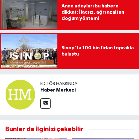
Anne adayları bu habere
dikkat: İlaçsız, ağrı azaltan
doğum yöntemi
Sinop’ta 100 bin fidan toprakla
buluştu
EDITÖR HAKKINDA
Haber Merkezi
Bunlar da ilginizi çekebilir