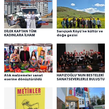
DİLEK KAPTAN TÜM
Sarıçiçek Köyü’ne kültür ve
KADINLARA İLHAM
doğa gezisi
Atık malzemeler sanat
HAFIZOĞLU’NUN BESTELERİ
eserine dönüştürüldü
SANATSEVERLERLE BULUŞTU