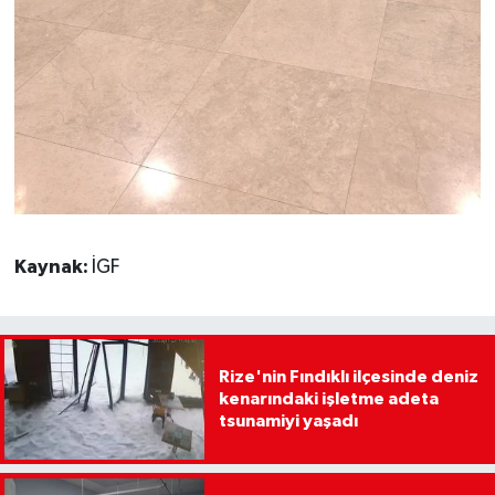
Kaynak:
İGF
Rize'nin Fındıklı ilçesinde deniz
kenarındaki işletme adeta
tsunamiyi yaşadı