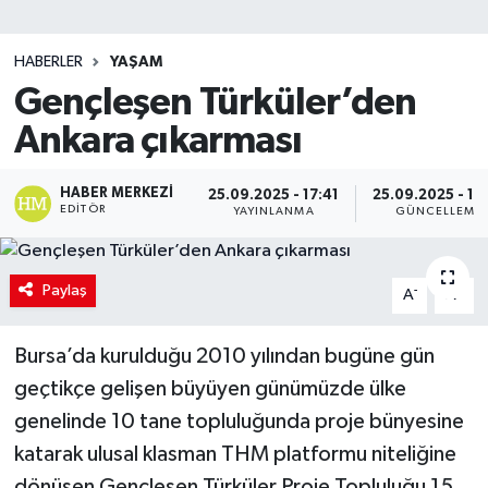
SİYASET
HABERLER
YAŞAM
Gençleşen Türküler’den
Teknoloji
Ankara çıkarması
TRABZON
HABER MERKEZI
25.09.2025 - 17:41
25.09.2025 - 17
TRABZONSPOR
EDITÖR
YAYINLANMA
GÜNCELLEME
Yaşam
Paylaş
-
+
A
A
Bursa’da kurulduğu 2010 yılından bugüne gün
geçtikçe gelişen büyüyen günümüzde ülke
genelinde 10 tane topluluğunda proje bünyesine
katarak ulusal klasman THM platformu niteliğine
dönüşen Gençleşen Türküler Proje Topluluğu 15.