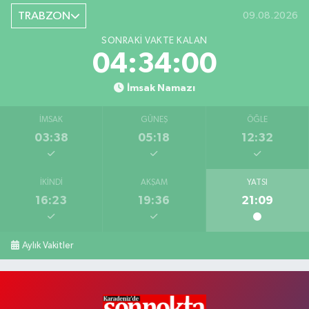
TRABZON
09.08.2026
SONRAKI VAKTE KALAN
04:33:59
İmsak Namazı
İMSAK
GÜNEŞ
ÖĞLE
03:38
05:18
12:32
İKINDI
AKŞAM
YATSI
16:23
19:36
21:09
Aylık Vakitler